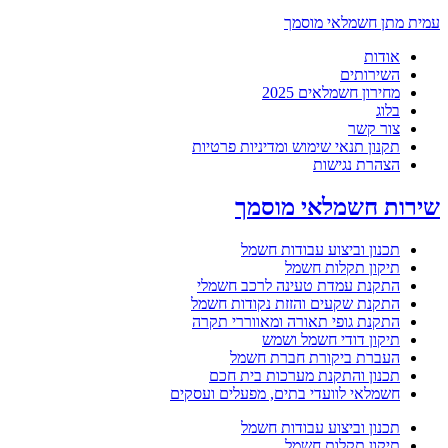
עמית מתן חשמלאי מוסמך
אודות
השירותים
מחירון חשמלאים 2025
בלוג
צור קשר
תקנון תנאי שימוש ומדיניות פרטיות
הצהרת נגישות
שירות חשמלאי מוסמך
תכנון וביצוע עבודות חשמל
תיקון תקלות חשמל
התקנת עמדת טעינה לרכב חשמלי
התקנת שקעים והזזת נקודות חשמל
התקנת גופי תאורה ומאווררי תקרה
תיקון דודי חשמל ושמש
העברת ביקורת חברת חשמל
תכנון והתקנת מערכות בית חכם
חשמלאי לוועדי בתים, מפעלים ועסקים
תכנון וביצוע עבודות חשמל
תיקון תקלות חשמל