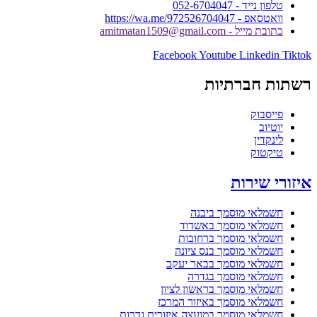
טלפון נייד - 052-6704047
וואטסאפ - https://wa.me/972526704047
כתובת מייל - amitmatan1509@gmail.com
Facebook
Youtube
Linkedin
Tiktok
רשתות חברתיות
פייסבוק
יוטיוב
לינקדין
טיקטוק
איזורי שירות
חשמלאי מוסמך ביבנה
חשמלאי מוסמך באשדוד
חשמלאי מוסמך ברחובות
חשמלאי מוסמך בנס ציונה
חשמלאי מוסמך בבאר יעקב
חשמלאי מוסמך בגדרה
חשמלאי מוסמך בראשון לציון
חשמלאי מוסמך באיזור המרכז
חשמלאי מוסמך במועצה איזורית גדרות