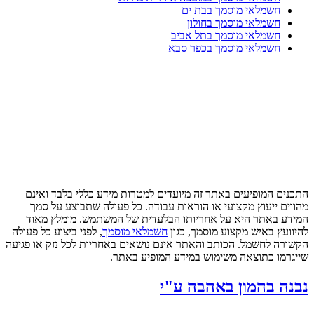
חשמלאי מוסמך בבת ים
חשמלאי מוסמך בחולון
חשמלאי מוסמך בתל אביב
חשמלאי מוסמך בכפר סבא
התכנים המופיעים באתר זה מיועדים למטרות מידע כללי בלבד ואינם
מהווים ייעוץ מקצועי או הוראות עבודה. כל פעולה שתבוצע על סמך
המידע באתר היא על אחריותו הבלעדית של המשתמש. מומלץ מאוד
להיוועץ באיש מקצוע מוסמך, כגון
חשמלאי מוסמך
, לפני ביצוע כל פעולה
הקשורה לחשמל. הכותב והאתר אינם נושאים באחריות לכל נזק או פגיעה
שייגרמו כתוצאה משימוש במידע המופיע באתר.
נבנה בהמון באהבה ע"י