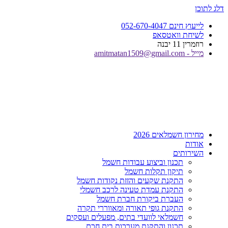
דלג לתוכן
לייעוץ חינם 052-670-4047
לשיחת וואטסאפ
רוזמרין 11 יבנה
מייל - amitmatan1509@gmail.com
מחירון חשמלאים 2026
אודות
השירותים
תכנון וביצוע עבודות חשמל
תיקון תקלות חשמל
התקנת שקעים והזזת נקודות חשמל
התקנת עמדת טעינה לרכב חשמלי
העברת ביקורת חברת חשמל
התקנת גופי תאורה ומאווררי תקרה
חשמלאי לוועדי בתים, מפעלים ועסקים
תכנון והתקנת מערכות בית חכם