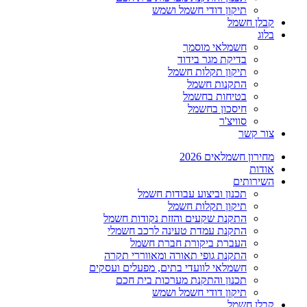
תיקון דודי חשמל ושמש
קבלן חשמל
בלוג
חשמלאי מוסמך
בדיקת מגר בידוד
תיקון תקלות חשמל
התקנות חשמל
בטיחות בחשמל
חיסכון בחשמל
סוויצ'ר
צור קשר
מחירון חשמלאים 2026
אודות
השירותים
תכנון וביצוע עבודות חשמל
תיקון תקלות חשמל
התקנת שקעים והזזת נקודות חשמל
התקנת עמדת טעינה לרכב חשמלי
העברת ביקורת חברת חשמל
התקנת גופי תאורה ומאווררי תקרה
חשמלאי לוועדי בתים, מפעלים ועסקים
תכנון והתקנת מערכות בית חכם
תיקון דודי חשמל ושמש
קבלן חשמל