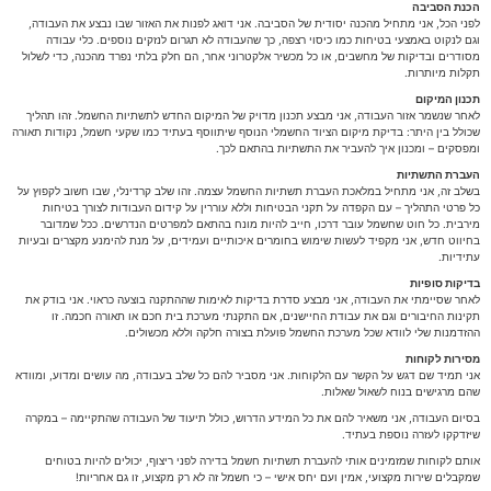
הכנת הסביבה
לפני הכל, אני מתחיל מהכנה יסודית של הסביבה. אני דואג לפנות את האזור שבו נבצע את העבודה,
וגם לנקוט באמצעי בטיחות כמו כיסוי רצפה, כך שהעבודה לא תגרום לנזקים נוספים. כלי עבודה
מסודרים ובדיקות של מחשבים, או כל מכשיר אלקטרוני אחר, הם חלק בלתי נפרד מהכנה, כדי לשלול
תקלות מיותרות.
תכנון המיקום
לאחר שנשמר אזור העבודה, אני מבצע תכנון מדויק של המיקום החדש לתשתיות החשמל. זהו תהליך
שכולל בין היתר: בדיקת מיקום הציוד החשמלי הנוסף שיתווסף בעתיד כמו שקעי חשמל, נקודות תאורה
ומפסקים – ומכנון איך להעביר את התשתיות בהתאם לכך.
העברת התשתיות
בשלב זה, אני מתחיל במלאכת העברת תשתיות החשמל עצמה. זהו שלב קרדינלי, שבו חשוב לקפוץ על
כל פרטי התהליך – עם הקפדה על תקני הבטיחות וללא עוררין על קידום העבודות לצורך בטיחות
מירבית. כל חוט שחשמל עובר דרכו, חייב להיות מונח בהתאם למפרטים הנדרשים. ככל שמדובר
בחיווט חדש, אני מקפיד לעשות שימוש בחומרים איכותיים ועמידים, על מנת להימנע מקצרים ובעיות
עתידיות.
בדיקות סופיות
לאחר שסיימתי את העבודה, אני מבצע סדרת בדיקות לאימות שההתקנה בוצעה כראוי. אני בודק את
תקינות החיבורים וגם את עבודת החיישנים, אם התקנתי מערכת בית חכם או תאורה חכמה. זו
ההזדמנות שלי לוודא שכל מערכת החשמל פועלת בצורה חלקה וללא מכשולים.
מסירות לקוחות
אני תמיד שם דגש על הקשר עם הלקוחות. אני מסביר להם כל שלב בעבודה, מה עושים ומדוע, ומוודא
שהם מרגישים בנוח לשאול שאלות.
בסיום העבודה, אני משאיר להם את כל המידע הדרוש, כולל תיעוד של העבודה שהתקיימה – במקרה
שיזדקקו לעזרה נוספת בעתיד.
אותם לקוחות שמזמינים אותי להעברת תשתיות חשמל בדירה לפני ריצוף, יכולים להיות בטוחים
שמקבלים שירות מקצועי, אמין ועם יחס אישי – כי חשמל זה לא רק מקצוע, זו גם אחריות!