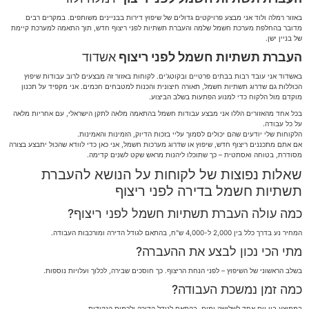
באזור רמלה ולוד אני מבצע פרויקטים גדולים של שיפוץ דירות בבניינים משותפים. במקרים רבים
מדובר בהחלפת מערכת חשמל שלמה והעברת תשתיות לפני ריצוף חדש, תוך התאמה למערכת קיימת
של בניין ישן.
העברת תשתיות חשמל לפני ריצוף
אשדוד
באשדוד אני עובד רבות בבתים פרטיים ובקוטג'ים. לקוחות באזור זה מבצעים לרוב עבודות שיפוץ
הכוללות גם שדרוג תשתיות חשמל, תאורה חיצונית והכנות למטבחים חכמים. אני מקפיד על תכנון
מוקדם מול הלקוח כדי למנוע הפתעות בשלב הביצוע.
בכל אחד מהאזורים הללו אני מבצע עבודות חשמל בהתאמה מלאה לתקן הישראלי, עם אחריות מלאה
על כל עבודה.
הלקוחות שלי יודעים שהם יכולים לסמוך עליי בזכות הדיוק, הזמינות והאמינות.
אם אתם מתכננים ריצוף חדש, שיפוץ או שדרוג מערכות חשמל, אני כאן כדי לוודא שהכול יתבצע בצורה
מסודרת, בטוחה ואסתטית – כך שתוכלו ליהנות מראש שקט לשנים קדימה.
שאלות נפוצות של לקוחות על הנושא להעברת
תשתיות חשמל בדירה לפני ריצוף
כמה עולה העברת תשתיות חשמל לפני ריצוף?
המחיר נע בדרך כלל בין 2,000 ל-4,000 ש"ח, בהתאם לגודל הדירה ומורכבות העבודה.
מתי הכי נכון לבצע את ההעברה?
בשלב הראשוני של השיפוץ – לפני הנחת הריצוף. כך חוסכים שבירה, לכלוך ועלויות נוספות.
כמה זמן נמשכת העבודה?
בממוצע בין יום אחד לשלושה ימים, בהתאם לגודל הדירה ולכמות הנקודות.