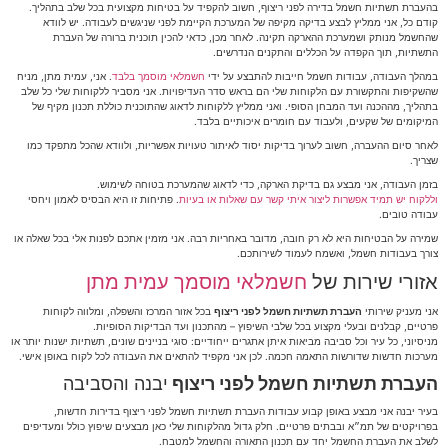
בהעברת תשתיות חשמל בדירה לפני ריצוף, חשוב להקפיד על בטיחות מקצועית בכל שלב בתהליך.
קודם כל, אני ממליץ לבצע בדיקה מקיפה של המערכת הקיימת לפני שניגשים לעבודה. יש לוודא
שהחשמל מנותק ושמערכת ההארקה תקינה. לאחר מכן, כדאי להכין תוכנית ברורה של העברת
התשתיות, תוך הקפדה על הכללים והתקנים הנדרשים.
במהלך העבודה, עבודות חשמל חייבות להתבצע על ידי
חשמלאי מוסמך בלבד
. אני, עמית מתן, מניח
שהשקיפות והתקשורת עם הלקוחות שלי הם בראש סדר העדיפויות. אני מסביר ללקוחות שלי כל שלב
בתהליך, מההכנה ועד המבחן הסופי. ואני ממליץ ללקוחות לדאוג שהתוכנית כוללת תכנון מקיף של
המיקומים של שקעים, ולעבוד עם חומרים איכותיים בלבד.
לאחר סיום ההעברה, חשוב לערוך בדיקות יסוד לאיתור טעויות אפשריות, ולוודא שהכל מתפקד כמו
שצריך.
בזמן העבודה, אני מבצע גם בדיקת הארקה, כדי לדאוג שהמערכת בטוחה לשימוש.
וללקוח יש תמיד אפשרות ליצור איתי קשר עם שאלות או בעיות
. פתיחות זו היא הבסיס לאמון ויחסי
עבודה טובים.
שמירה על הבטיחות היא לא רק חובה, מדובר באחריות רבה. אני מזמין אתכם לפנות אלי בכל שאלה או
צורך בעבודות חשמל, ואשמח לעמוד לשירותכם.
אזורי שירות של
חשמלאי מוסמך עמית מתן
אני מעניק שירותי
העברת תשתיות חשמל לפני ריצוף
בכל אזור המרכז והשפלה, ומלווה לקוחות
פרטיים, קבלנים ובעלי מקצוע בכל שלבי השיפוץ – מהתכנון ועד הבדיקות הסופיות.
מניסיוני, כל עיר וכל סביבה מביאות איתן אתגרים ייחודיים: סוגי בניינים שונים, תשתיות ישנות יותר או
מערכות חדשות שדורשות התאמה חכמה. לכן אני מקפיד להתאים את העבודה לכל לקוח באופן אישי.
העברת תשתיות חשמל לפני ריצוף
יבנה והסביבה
בעיר יבנה אני מבצע באופן קבוע עבודות העברת תשתיות חשמל לפני ריצוף בדירות חדשות,
בפרויקטים של תמ״א ובבתים פרטיים. חלק גדול מהלקוחות שלי כאן מבצעים שיפוץ כולל ומעדיפים
לשלב את העברת החשמל יחד עם תכנון התאורה והחשמל למטבח.