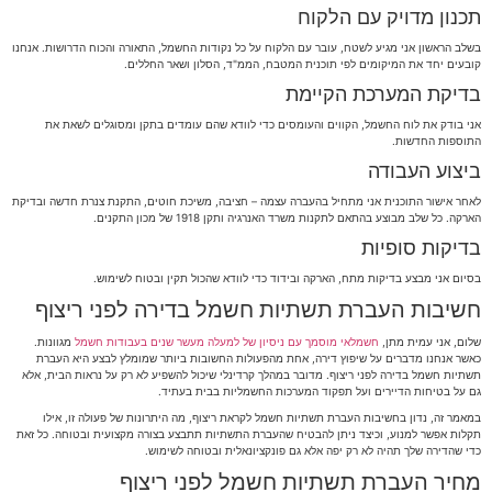
תכנון מדויק עם הלקוח
בשלב הראשון אני מגיע לשטח, עובר עם הלקוח על כל נקודות החשמל, התאורה והכוח הדרושות. אנחנו
קובעים יחד את המיקומים לפי תוכנית המטבח, הממ"ד, הסלון ושאר החללים.
בדיקת המערכת הקיימת
אני בודק את לוח החשמל, הקווים והעומסים כדי לוודא שהם עומדים בתקן ומסוגלים לשאת את
התוספות החדשות.
ביצוע העבודה
לאחר אישור התוכנית אני מתחיל בהעברה עצמה – חציבה, משיכת חוטים, התקנת צנרת חדשה ובדיקת
הארקה. כל שלב מבוצע בהתאם לתקנות משרד האנרגיה ותקן 1918 של מכון התקנים.
בדיקות סופיות
בסיום אני מבצע בדיקות מתח, הארקה ובידוד כדי לוודא שהכול תקין ובטוח לשימוש.
חשיבות העברת תשתיות חשמל בדירה לפני ריצוף
שלום, אני עמית מתן,
חשמלאי מוסמך עם ניסיון של למעלה מעשר שנים בעבודות חשמל
מגוונות.
כאשר אנחנו מדברים על שיפוץ דירה, אחת מהפעולות החשובות ביותר שמומלץ לבצע היא העברת
תשתיות חשמל בדירה לפני ריצוף. מדובר במהלך קרדינלי שיכול להשפיע לא רק על נראות הבית, אלא
גם על בטיחות הדיירים ועל תפקוד המערכות החשמליות בבית בעתיד.
במאמר זה, נדון בחשיבות העברת תשתיות חשמל לקראת ריצוף, מה היתרונות של פעולה זו, אילו
תקלות אפשר למנוע, וכיצד ניתן להבטיח שהעברת התשתיות תתבצע בצורה מקצועית ובטוחה. כל זאת
כדי שהדירה שלך תהיה לא רק יפה אלא גם פונקציונאלית ובטוחה לשימוש.
מחיר העברת תשתיות חשמל לפני ריצוף