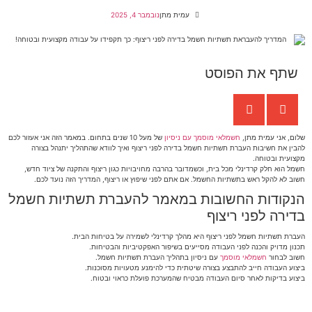
עמית מתן
נובמבר 4, 2025
שתף את הפוסט
שלום, אני עמית מתן,
חשמלאי מוסמך עם ניסיון
של מעל 10 שנים בתחום. במאמר הזה אני אעזור לכם
להבין את חשיבות העברת תשתיות חשמל בדירה לפני ריצוף ואיך לוודא שהתהליך יתנהל בצורה
מקצועית ובטוחה.
חשמל הוא חלק קרדינלי מכל בית, וכשמדובר בהרבה מחויבויות כגון ריצוף והתקנה של ציוד חדש,
חשוב לא להקל ראש בתשתיות החשמל. אם אתם לפני שיפוץ או ריצוף, המדריך הזה נועד לכם.
הנקודות החשובות במאמר להעברת תשתיות חשמל
בדירה לפני ריצוף
העברת תשתיות חשמל לפני ריצוף היא מהלך קרדינלי לשמירה על בטיחות הבית.
תכנון מדויק והכנה לפני העבודה מסייעים בשיפור האפקטיביות והבטיחות.
חשוב לבחור
חשמלאי מוסמך
עם ניסיון בתהליך העברת תשתיות חשמל.
ביצוע העבודה חייב להתבצע בצורה שיטתית כדי להימנע מטעויות מסוכנות.
ביצוע בדיקות לאחר סיום העבודה מבטיח שהמערכת פועלת כראוי ובטוח.