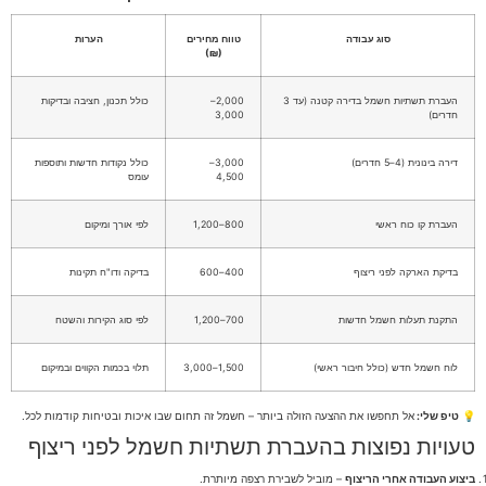
סוג עבודה
טווח מחירים
הערות
(₪)
העברת תשתיות חשמל בדירה קטנה (עד 3
2,000–
כולל תכנון, חציבה ובדיקות
חדרים)
3,000
דירה בינונית (4–5 חדרים)
3,000–
כולל נקודות חדשות ותוספות
4,500
עומס
העברת קו כוח ראשי
800–1,200
לפי אורך ומיקום
בדיקת הארקה לפני ריצוף
400–600
בדיקה ודו"ח תקינות
התקנת תעלות חשמל חדשות
700–1,200
לפי סוג הקירות והשטח
לוח חשמל חדש (כולל חיבור ראשי)
1,500–3,000
תלוי בכמות הקווים ובמיקום
💡
טיפ שלי:
אל תחפשו את ההצעה הזולה ביותר – חשמל זה תחום שבו איכות ובטיחות קודמות לכל.
טעויות נפוצות בהעברת תשתיות חשמל לפני ריצוף
ביצוע העבודה אחרי הריצוף
– מוביל לשבירת רצפה מיותרת.