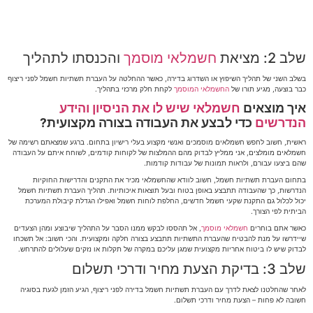
שלב 2: מציאת
חשמלאי מוסמך
והכנסתו לתהליך
בשלב השני של תהליך השיפוץ או השדרוג בדירה, כאשר ההחלטה על העברת תשתיות חשמל לפני ריצוף
כבר בוצעה, מגיע תורו של
החשמלאי המוסמך
לקחת חלק מרכזי בתהליך.
איך מוצאים
חשמלאי שיש לו את הניסיון והידע
הנדרשים
כדי לבצע את העבודה בצורה מקצועית?
ראשית, חשוב לחפש חשמלאים מוסמכים ואנשי מקצוע בעלי רישיון בתחום. ברגע שמצאתם רשימה של
חשמלאים מומלצים, אני ממליץ לבדוק מהם ההמלצות של לקוחות קודמים, לשוחח איתם על העבודה
שהם ביצעו עבורם, ולראות תמונות של עבודות קודמות.
בתחום העברת תשתיות חשמל, חשוב לוודא שהחשמלאי מכיר את התקנים והדרישות החוקיות
הנדרשות, כך שהעבודה תתבצע באופן בטוח ובעל תוצאות איכותיות. תהליך העברת תשתיות חשמל
יכול לכלול גם התקנת שקעי חשמל חדשים, החלפת לוחות חשמל ואפילו הגדלת קיבולת המערכת
הביתית לפי הצורך.
כאשר אתם בוחרים
חשמלאי מוסמך
, אל תהססו לבקש ממנו הסבר על התהליך שיבוצע ומהן הצעדים
שיידרשו על מנת להבטיח שהעברת התשתיות תתבצע בצורה חלקה ומקצועית. והכי חשוב: אל תשכחו
לבדוק שיש לו ביטוח אחריות מקצועית שמגן עליכם במקרה של תקלות או נזקים שעלולים להתרחש.
שלב 3: בדיקת הצעת מחיר ודרכי תשלום
לאחר שהחלטנו לצאת לדרך עם העברת תשתיות חשמל בדירה לפני ריצוף, הגיע הזמן לגעת בסוגיה
חשובה לא פחות – הצעת מחיר ודרכי תשלום.