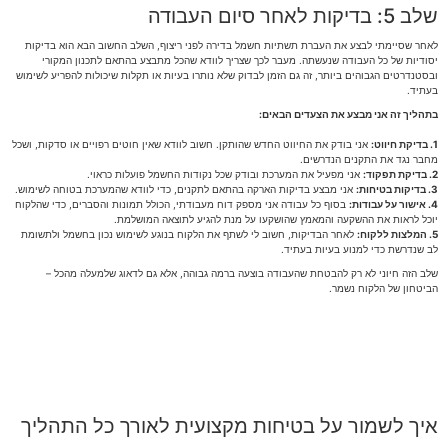
שלב 5: בדיקות לאחר סיום העבודה
לאחר שסיימתי לבצע את העברת תשתיות חשמל בדירה לפני ריצוף, השלב החשוב הבא הוא בדיקות
יסודיות של כל העבודה שנעשתה. מעבר לכך שצריך לוודא שהכל מתבצע בהתאם לתכנון המקורי
ובסטנדרטים הגבוהים ביותר, זה גם הזמן לבדוק שלא נותרו בעיות או תקלות שיכולות להפריע לשימוש
בעתיד.
בתהליך זה אני מבצע את הצעדים הבאים:
1. בדיקת חיווט:
אני בודק את החיווט החדש שהותקן. חשוב לוודא שאין חוטים רפויים או סדקות, ושכל
מחבר נגד את התקנים הנדרשים.
2. בדיקת תפקוד:
אני מפעיל את המערכת ובודק שכל נקודות החשמל פועלות כראוי.
3. בדיקות בטיחות:
אני מבצע בדיקות הארקה בהתאם לתקנים, כדי לוודא שהמערכת בטוחה לשימוש.
4. אישור על עבודות:
בסוף כל עבודה אני מספק דוח מעבודתי, הכולל תמונות והסברים, כדי שהלקוח
יוכל לראות את ההשקעה והמאמץ שהושקעו על מנת להגיע לתוצאה המושלמת.
5. המלצות ללקוח:
לאחר הבדיקות, חשוב לי לשתף את הלקוח בנוגע לשימוש נכון בחשמל ולתשומת
לב שנדרשת כדי למנוע בעיות בעתיד.
שלב הזה חיוני לא רק להבטחת שהעבודה בוצעה ברמה גבוהה, אלא גם לדאוג שלמעלה מהכל –
הביטחון של הלקוח נשמר.
איך לשמור על בטיחות מקצועית לאורך כל התהליך