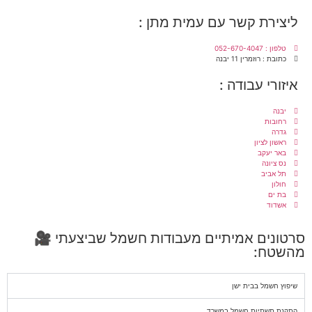
ליצירת קשר עם עמית מתן :
טלפון : 052-670-4047
כתובת : רוזמרין 11 יבנה
איזורי עבודה :
יבנה
רחובות
גדרה
ראשון לציון
באר יעקב
נס ציונה
תל אביב
חולון
בת ים
אשדוד
סרטונים אמיתיים מעבודות חשמל שביצעתי 🎥
מהשטח:
שיפוץ חשמל בבית ישן
התקנת תשתיות חשמל במשרד