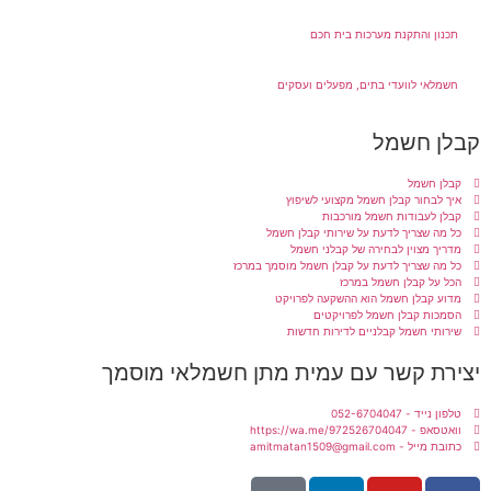
תכנון והתקנת מערכות בית חכם
חשמלאי לוועדי בתים, מפעלים ועסקים
קבלן חשמל
קבלן חשמל
איך לבחור קבלן חשמל מקצועי לשיפוץ
קבלן לעבודות חשמל מורכבות
כל מה שצריך לדעת על שירותי קבלן חשמל
מדריך מצוין לבחירה של קבלני חשמל
כל מה שצריך לדעת על קבלן חשמל מוסמך במרכז
הכל על קבלן חשמל במרכז
מדוע קבלן חשמל הוא ההשקעה לפרויקט
הסמכות קבלן חשמל לפרויקטים
שירותי חשמל קבלניים לדירות חדשות
יצירת קשר עם עמית מתן חשמלאי מוסמך
טלפון נייד - 052-6704047
וואטסאפ - https://wa.me/972526704047
כתובת מייל - amitmatan1509@gmail.com