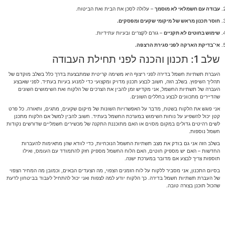
עבודה עם חשמלאי לא מוסמך
– עלולה לסכן את הבית ואת הביטוח.
חוסר תכנון מראש של מיקומי שקעים ומפסקים.
שימוש בחוטים לא תקניים
– גורם לקצרים ובעיות עתידיות.
אי־בדיקת הארקה לפני סגירת הרצפה.
שלב 1: תכנון והכנה לפני תחילת העבודה
העברת תשתיות חשמל בדירה לפני ריצוף היא משימה קריטית שמתבצעת בדרך כלל בשלב מוקדם של
תהליך השיפוץ. בשלב הזה, חשוב לבצע תכנון מדויק ומקצועי כדי למנוע בעיות בעתיד. לפני שאבצע
העברה של תשתיות החשמל, אני מקדיש זמן להבין את הצרכים של הלקוח ואת השימושים השונים
שהדיירים מתכוונים לבצע בחללים השונים.
אני פוגש את הלקוח בשטח, מדבר על האפשרויות השונות של מיקום שקעים, מתגים, ותאורה. כל פרט
קטן יכול להשפיע על נוחות השימוש במערכת החשמל בעתיד. חשוב להבין למשל אם הלקוח מתכנן
לשים רהיטים גדולים במקום מסוים או האם מתוכננת התקנה של מכשירים חשמליים שדורשים נקודות
חשמל נוספות.
בשלב הזה אני גם בודק את מצב תשתיות החשמל הנוכחיות, כדי לוודא שהן מתאימות להעברות
החדשות – האם יש מספיק חוטים, האם הלוח החשמל מספיק חזק להתמודד עם העומס, ואילו
תוספות צריך לבצע אם מדובר במערכת ישנה.
בסיום התכנון, אני מסביר ללקוח על לוח הזמנים הצפוי, מה הצעדים הבאים, וכמובן מה המחיר הצפוי
של העברת תשתיות חשמל בדירה. כך הלקוח יודע למה לצפות ואני יכול להתחיל לעבוד בביטחון לדעת
שהכול תוכנן בצורה טובה.