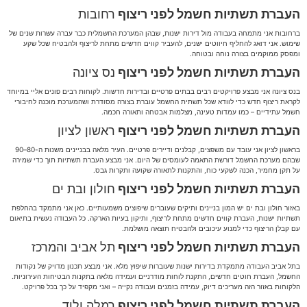
העברת תשתיות חשמל לפני ריצוף
רחובות
ברחובות אני מתמחה בעבודה מול דירות ישנות, שבהן המערכת החשמלית כבר עברה עשרות שנים של
שימוש. אני דואג להחליף חיווטים ישנים, להעביר קווים חדשים מתחת לריצוף ולהבטיח שכל שקע
ומפסק ממוקמים בצורה נוחה ובטוחה.
העברת תשתיות חשמל לפני ריצוף
נס ציונה
בנס ציונה אני מבצע פרויקטים רבים בבתים פרטיים ובדירות חדשות. לקוחות רבים פונים אליי במיוחד
לקראת ריצוף חדש כדי לוודא שכל תשתית החשמל עוברת בצורה מסודרת ושהמערכת מוכנה לחיבורי
חשמל עתידיים – כמו עמדות טעינה, מצלמות אבטחה ותאורה חכמה.
העברת תשתיות חשמל לפני ריצוף
ראשון לציון
בראשון לציון אני עובד עם משפצים, קבלנים ודיירים פרטיים. העיר מלאה בבניינים משנות ה-80–90
שבהם מערכת החשמל דורשת התאמה לעומסים של היום. אני מבצע העברת תשתיות תוך כדי שמירה
על תקן מחמיר, הכנה לשקעי כוח, והתקנות לתאורה שקועה ותקרות גבס.
העברת תשתיות חשמל לפני ריצוף
חולון ובת ים
באזור חולון ובת ים יש המון בניינים ותיקים שעוברים שיפוצים משמעותיים. כאן אני מתמקד בהחלפת
תשתיות ישנות, העברת קווים חדשים מתחת לריצוף, ותיקון בעיות הארקה. כל העבודה נעשית בתיאום
עם קבלן הריצוף כדי למנוע עיכובים ולהבטיח תוצאה מושלמת.
העברת תשתיות חשמל לפני ריצוף
תל אביב והמרכז
בתל אביב העבודה מתמקדת בדירות ישנות שעוברות שיפוץ מלא. אני מבצע תכנון מדויק של נקודות
החשמל, העברת חוטים חדשים, התקנת לוחות מודרניים ועמידה מלאה בתקנות הבטיחות העירוניות.
הלקוחות באזור הזה מעריכים דיוק, עמידה בזמנים ועבודה נקייה – ואני מקפיד על כך בכל פרויקט.
העברת תשתיות חשמל לפני ריצוף
רמלה ולוד