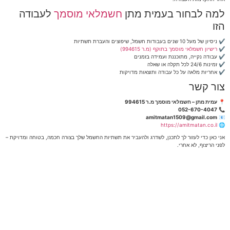
למה לבחור בעמית מתן
חשמלאי מוסמך
לעבודה
הזו
✔️ ניסיון של מעל 10 שנים בעבודות חשמל, שיפוצים והעברת תשתיות
✔️ רישיון חשמלאי מוסמך בתוקף (מ.ר 994615)
✔️ עבודה נקייה, מתוכננת ועמידה בזמנים
✔️ זמינות 24/6 לכל תקלה או שאלה
✔️ אחריות מלאה על כל עבודה ותוצאות מדויקות
צור קשר
📍
עמית מתן – חשמלאי מוסמך מ.ר 994615
052-670-4047
📞
amitmatan1509@gmail.com
📧
https://amitmatan.co.il
🌐
אני כאן כדי לעזור לך לתכנן, לשדרג ולהעביר את תשתיות החשמל שלך בצורה חכמה, בטוחה ומדויקת –
לפני הריצוף, לא אחרי.