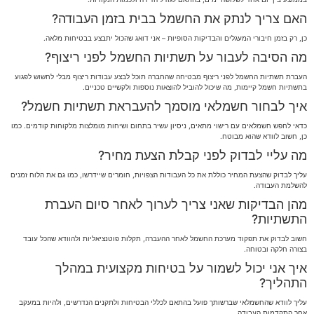
האם צריך לנתק את החשמל בבית בזמן העבודה?
כן, רק בזמן חיבורי המעגלים והבדיקות הסופיות – אני דואג שהכול יתבצע בבטיחות מלאה.
מה הסיבה לעבור על תשתיות החשמל לפני ריצוף?
העברת תשתיות החשמל לפני ריצוף מבטיחה שהחברה תוכל לבצע עבודות ריצוף מבלי לחשוש לפגוע
בתשתיות חשמל קיימות, מה שיכול להוביל להוצאות נוספות ולקשיים טכניים.
איך לבחור חשמלאי מוסמך להעבראת תשתיות חשמל?
כדאי לחפש חשמלאים עם רישוי מתאים, ניסיון עשיר בתחום ושיחות מומלצות מלקוחות קודמים. כמו
כן, חשוב לוודא שהוא מבוטח.
מה עליי לבדוק לפני קבלת הצעת מחיר?
עליך לבדוק שהצעת המחיר כוללת את כל העבודות הצפויות, חומרים שיידרשו, כמו גם את הלוח זמנים
להשלמת העבודה.
מהן הבדיקות שאני צריך לערוך לאחר סיום העברת
התשתיות?
חשוב לבדוק את תפקוד מערכת החשמל לאחר ההעברה, תקלות פוטנציאליות ולהוודא שהכל עובד
בצורה חלקה ובטוחה.
איך אני יכול לשמור על בטיחות מקצועית במהלך
התהליך?
עליך לוודא שהחשמלאי שברשותך פועל בהתאם לכללי הבטיחות ולתקנים הנדרשים, ולהיות במעקב
אחר התקדמות העבודה.