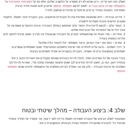
השלב הזה הוא קריטי, כיוון שהוא לא רק משפיע על התקציב שלכם, אלא גם על
השקיפות והאמינות של
החשמלאי שאיתו אתם עובדים
. חשוב לבקש
חשמלאי מוסמך
שיעניק לכם הצעת מחיר ברורה
ומפורטת. בהצעת המחיר קיימים פרמטרים מהותיים שחשוב להכיר:
1. פירוט עבודות – ודאו שההצעה מפרטת את כל העבודות שיתבצעו, כגון: העברת חוטי חשמל, התקנת
שקעים חדשים והכנת תשתיות לתאורה.
2. חומרי גלם – לבקש לדעת אילו חומרי גלם ישתמשו במהלך העבודה. איכות החומרים משפיעה על
אורך החיים של המערכת ועל הבטיחות שלכם.
3. אחריות – מהי האחריות שהחשמלאי מעניק על העבודה שבוצעה? זהו מרכיב חשוב שיכול לחסוך לכם
עלויות נוספות בעתיד.
4. זמנים – כמה זמן ייערך המיזם, וכיצד חשמלאי יוכל לעמוד בלו'ז שלכם?
5. דרכי תשלום – כרגע עלינו להחליט מהי שיטת התשלום המועדפת? ישנם חשמלאים שמציעים
תשלומים באמצעות כרטיסי אשראי, העברות בנקאיות או אפילו תשלומים בפיצול.
בברר והבנה של כל הפרטים האלו, תוכלו להיות בטוחים שאתם מקבלים את השירות הטוב ביותר
ובמחיר הוגן. כמו כן, חשוב להיות מודעים לכך שאם ההצעה נשמעת נמוכה מדי, עשויות להיות לכך
השלכות על איכות העבודה – ולכן פה אני ממליץ לבדוק המלצות על החשמלאי ולוודא שהוא
חשמלאי
מוסמך
.
שלב 4: ביצוע העבודה – מהלך שיטתי ובטוח
כשהגעתי לשלב הביצוע של העברת תשתיות חשמל בדירה לפני ריצוף, אני מקפיד על תהליך מסודר
ושיטתי כדי להבטיח שהעבודה תתנהל בצורה הבטוחה והמקצועית ביותר.