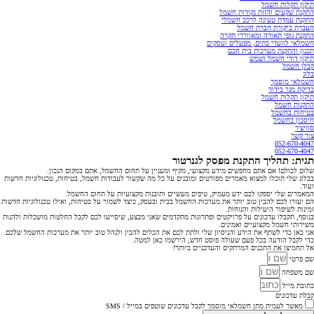
תיקון תקלות חשמל
התקנת שקעים והזזת נקודות חשמל
התקנת עמדת טעינה לרכב חשמלי
העברת ביקורת חברת חשמל
התקנת גופי תאורה ומאווררי תקרה
חשמלאי לוועדי בתים, מפעלים ועסקים
תכנון והתקנת מערכות בית חכם
תיקון דודי חשמל ושמש
קבלן חשמל
בלוג
חשמלאי מוסמך
בדיקת מגר בידוד
תיקון תקלות חשמל
התקנות חשמל
בטיחות בחשמל
חיסכון בחשמל
סוויצ'ר
צור קשר
052-670-4047
052-670-4047
תגית: תהליך התקנת מפסק לגנרטור
שלום לכולם! אם אתם מחפשים מידע מקצועי, מקיף ומעניין על תחום החשמל, אתם במקום הנכון.
בבלוג שלי תוכלו למצוא מאמרים מפורטים ומובנים על כל מה שקשור לעבודות חשמל, בטיחות, טכנולוגיות חדשות
ועוד.
המאמרים שלי יספקו לכם ידע מעמיק, טיפים מעשיים ותובנות מקצועיות על תחום החשמל.
הם יעזרו לכם להבין טוב יותר את מערכות החשמל בבית ובעסק, כיצד לשמור על בטיחות, ואילו טכנולוגיות חדשות
זמינות לשיפור היעילות והנוחות.
בנוסף, תקבלו עדכונים על פרויקטים ופתרונות מתקדמים שאני מבצע, שיסייעו לכם לקבל החלטות מושכלות ולהנות
משירותי חשמל מקצועיים ואמינים.
אני כאן כדי לשתף את הידע והניסיון שלי ולתת לכם את הכלים להבין ולנהל טוב יותר את מערכות החשמל שלכם.
כדי לקבל הודעה בכל פעם שעולה פוסט חדש, הירשמו כאן למטה.
אל תחמיצו את התכנים המרתקים והעדכניים ביותר!
שם פרטי
שם משפחה
כתובת מייל
קבלת עדכונים
מאשר לעמית מתן חשמלאי מוסמך לקבל עדכונים שוטפים במייל / SMS