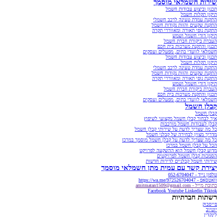
שירות חשמלאי מוסמך
תכנון וביצוע עבודות חשמל
תיקון תקלות חשמל
התקנת עמדת טעינה לרכב חשמלי
התקנת שקעים והזזת נקודות חשמל
התקנת גופי תאורה ומאווררי תקרה
תיקון דודי חשמל ושמש
העברת ביקורת חברת חשמל
תכנון והתקנת מערכות בית חכם
חשמלאי לוועדי בתים, מפעלים ועסקים
תכנון וביצוע עבודות חשמל
תיקון תקלות חשמל
התקנת עמדת טעינה לרכב חשמלי
התקנת שקעים והזזת נקודות חשמל
התקנת גופי תאורה ומאווררי תקרה
תיקון דודי חשמל ושמש
העברת ביקורת חברת חשמל
תכנון והתקנת מערכות בית חכם
חשמלאי לוועדי בתים, מפעלים ועסקים
קבלן חשמל
קבלן חשמל
איך לבחור קבלן חשמל מקצועי לשיפוץ
קבלן לעבודות חשמל מורכבות
כל מה שצריך לדעת על שירותי קבלן חשמל
מדריך מצוין לבחירה של קבלני חשמל
כל מה שצריך לדעת על קבלן חשמל מוסמך במרכז
הכל על קבלן חשמל במרכז
מדוע קבלן חשמל הוא ההשקעה לפרויקט
הסמכות קבלן חשמל לפרויקטים
שירותי חשמל קבלניים לדירות חדשות
יצירת קשר עם עמית מתן חשמלאי מוסמך
טלפון נייד - 052-6704047
וואטסאפ - https://wa.me/972526704047
כתובת מייל - amitmatan1509@gmail.com
Facebook
Youtube
Linkedin
Tiktok
רשתות חברתיות
פייסבוק
יוטיוב
לינקדין