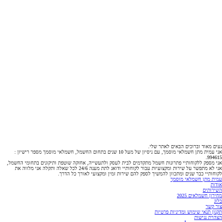
נעים מאוד וברוכים הבאים לאתר שלי.
אני עמית מתן חשמלאי מוסמך, עם ניסיון של מעל 10 שנים בתחום החשמל, חשמלאי מוסמך מספר רישיון :
994615.
אני מספק ללקוחותיי פתרונות חשמל מתקדמים לבית לעסק ולתעשייה, אחזקה שוטפת ותיקונים בתחומי החשמל,
אני לא מתפשר על שירות ומקצועיות עבור לקוחותיי ודואג לתת מענה 24/6 לכל שאלה ותקלה אני מלווה את
לקוחותיי כבר שנים ומתכוון להמשיך לספק להם שירות זמין ומקצועי לאורך כל הדרך.
עמית מתן חשמלאי מוסמך
אודות
השירותים
מחירון חשמלאים 2025
בלוג
צור קשר
תקנון תנאי שימוש ומדיניות פרטיות
הצהרת נגישות