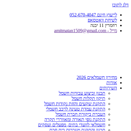
דלג לתוכן
לייעוץ חינם 052-670-4047
לשיחת וואטסאפ
רוזמרין 11 יבנה
מייל - amitmatan1509@gmail.com
מחירון חשמלאים 2026
אודות
השירותים
תכנון וביצוע עבודות חשמל
תיקון תקלות חשמל
התקנת שקעים והזזת נקודות חשמל
התקנת עמדת טעינה לרכב חשמלי
העברת ביקורת חברת חשמל
התקנת גופי תאורה ומאווררי תקרה
חשמלאי לוועדי בתים, מפעלים ועסקים
תכנון והתקנת מערכות בית חכם