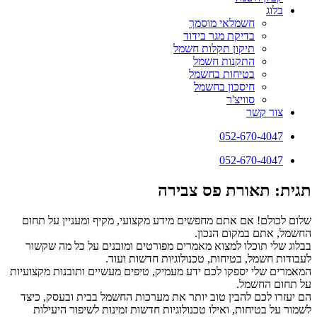
בלוג
חשמלאי מוסמך
בדיקת מגר בידוד
תיקון תקלות חשמל
התקנות חשמל
בטיחות בחשמל
חיסכון בחשמל
סוויצ'ר
צור קשר
052-670-4047
052-670-4047
תגית: תאורת פס צבירה
שלום לכולם! אם אתם מחפשים מידע מקצועי, מקיף ומעניין על תחום
החשמל, אתם במקום הנכון.
בבלוג שלי תוכלו למצוא מאמרים מפורטים ומובנים על כל מה שקשור
לעבודות חשמל, בטיחות, טכנולוגיות חדשות ועוד.
המאמרים שלי יספקו לכם ידע מעמיק, טיפים מעשיים ותובנות מקצועיות
על תחום החשמל.
הם יעזרו לכם להבין טוב יותר את מערכות החשמל בבית ובעסק, כיצד
לשמור על בטיחות, ואילו טכנולוגיות חדשות זמינות לשיפור היעילות