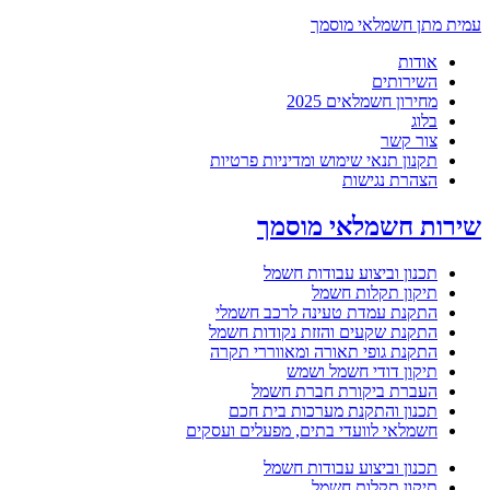
עמית מתן חשמלאי מוסמך
אודות
השירותים
מחירון חשמלאים 2025
בלוג
צור קשר
תקנון תנאי שימוש ומדיניות פרטיות
הצהרת נגישות
שירות חשמלאי מוסמך
תכנון וביצוע עבודות חשמל
תיקון תקלות חשמל
התקנת עמדת טעינה לרכב חשמלי
התקנת שקעים והזזת נקודות חשמל
התקנת גופי תאורה ומאווררי תקרה
תיקון דודי חשמל ושמש
העברת ביקורת חברת חשמל
תכנון והתקנת מערכות בית חכם
חשמלאי לוועדי בתים, מפעלים ועסקים
תכנון וביצוע עבודות חשמל
תיקון תקלות חשמל