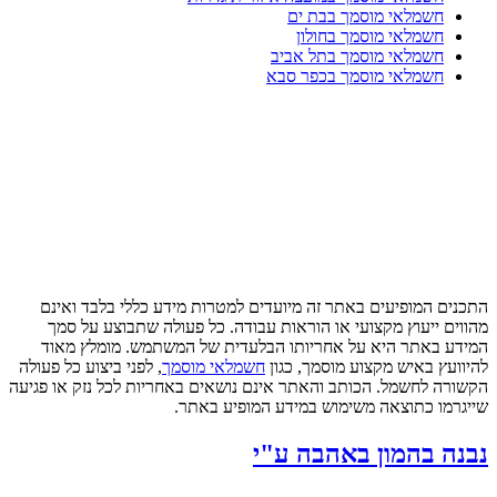
חשמלאי מוסמך בבת ים
חשמלאי מוסמך בחולון
חשמלאי מוסמך בתל אביב
חשמלאי מוסמך בכפר סבא
התכנים המופיעים באתר זה מיועדים למטרות מידע כללי בלבד ואינם
מהווים ייעוץ מקצועי או הוראות עבודה. כל פעולה שתבוצע על סמך
המידע באתר היא על אחריותו הבלעדית של המשתמש. מומלץ מאוד
להיוועץ באיש מקצוע מוסמך, כגון
חשמלאי מוסמך
, לפני ביצוע כל פעולה
הקשורה לחשמל. הכותב והאתר אינם נושאים באחריות לכל נזק או פגיעה
שייגרמו כתוצאה משימוש במידע המופיע באתר.
נבנה בהמון באהבה ע"י