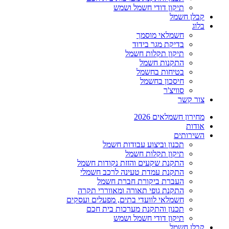
תיקון דודי חשמל ושמש
קבלן חשמל
בלוג
חשמלאי מוסמך
בדיקת מגר בידוד
תיקון תקלות חשמל
התקנות חשמל
בטיחות בחשמל
חיסכון בחשמל
סוויצ'ר
צור קשר
מחירון חשמלאים 2026
אודות
השירותים
תכנון וביצוע עבודות חשמל
תיקון תקלות חשמל
התקנת שקעים והזזת נקודות חשמל
התקנת עמדת טעינה לרכב חשמלי
העברת ביקורת חברת חשמל
התקנת גופי תאורה ומאווררי תקרה
חשמלאי לוועדי בתים, מפעלים ועסקים
תכנון והתקנת מערכות בית חכם
תיקון דודי חשמל ושמש
קבלן חשמל