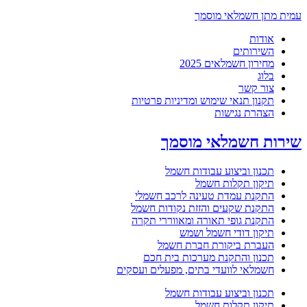
עמית מתן חשמלאי מוסמך
אודות
השירותים
מחירון חשמלאים 2025
בלוג
צור קשר
תקנון תנאי שימוש ומדיניות פרטיות
הצהרת נגישות
שירות חשמלאי מוסמך
תכנון וביצוע עבודות חשמל
תיקון תקלות חשמל
התקנת עמדת טעינה לרכב חשמלי
התקנת שקעים והזזת נקודות חשמל
התקנת גופי תאורה ומאווררי תקרה
תיקון דודי חשמל ושמש
העברת ביקורת חברת חשמל
תכנון והתקנת מערכות בית חכם
חשמלאי לוועדי בתים, מפעלים ועסקים
תכנון וביצוע עבודות חשמל
תיקון תקלות חשמל