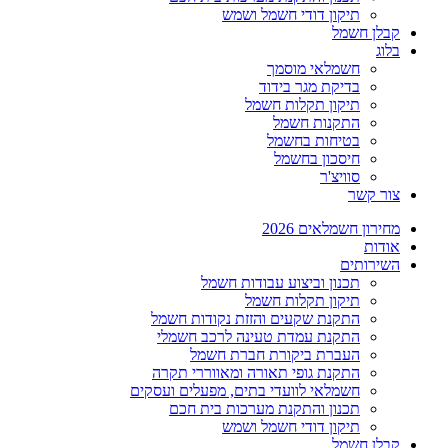
תיקון דודי חשמל ושמש
קבלן חשמל
בלוג
חשמלאי מוסמך
בדיקת מגר בידוד
תיקון תקלות חשמל
התקנות חשמל
בטיחות בחשמל
חיסכון בחשמל
סוויצ'ר
צור קשר
מחירון חשמלאים 2026
אודות
השירותים
תכנון וביצוע עבודות חשמל
תיקון תקלות חשמל
התקנת שקעים והזזת נקודות חשמל
התקנת עמדת טעינה לרכב חשמלי
העברת ביקורת חברת חשמל
התקנת גופי תאורה ומאווררי תקרה
חשמלאי לוועדי בתים, מפעלים ועסקים
תכנון והתקנת מערכות בית חכם
תיקון דודי חשמל ושמש
קבלן חשמל