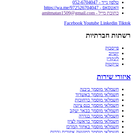
טלפון נייד - 052-6704047
וואטסאפ - https://wa.me/972526704047
כתובת מייל - amitmatan1509@gmail.com
Facebook
Youtube
Linkedin
Tiktok
רשתות חברתיות
פייסבוק
יוטיוב
לינקדין
טיקטוק
איזורי שירות
חשמלאי מוסמך ביבנה
חשמלאי מוסמך באשדוד
חשמלאי מוסמך ברחובות
חשמלאי מוסמך בנס ציונה
חשמלאי מוסמך בבאר יעקב
חשמלאי מוסמך בגדרה
חשמלאי מוסמך בראשון לציון
חשמלאי מוסמך באיזור המרכז
חשמלאי מוסמך במועצה איזורית גדרות