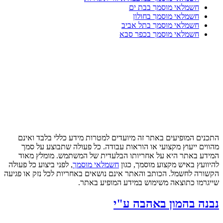
חשמלאי מוסמך בבת ים
חשמלאי מוסמך בחולון
חשמלאי מוסמך בתל אביב
חשמלאי מוסמך בכפר סבא
התכנים המופיעים באתר זה מיועדים למטרות מידע כללי בלבד ואינם
מהווים ייעוץ מקצועי או הוראות עבודה. כל פעולה שתבוצע על סמך
המידע באתר היא על אחריותו הבלעדית של המשתמש. מומלץ מאוד
להיוועץ באיש מקצוע מוסמך, כגון
חשמלאי מוסמך
, לפני ביצוע כל פעולה
הקשורה לחשמל. הכותב והאתר אינם נושאים באחריות לכל נזק או פגיעה
שייגרמו כתוצאה משימוש במידע המופיע באתר.
נבנה בהמון באהבה ע"י