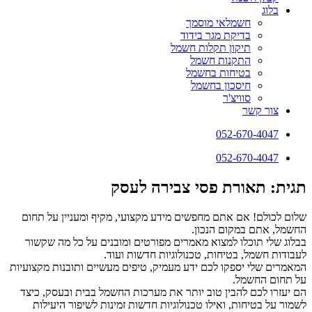
בלוג
חשמלאי מוסמך
בדיקת מגר בידוד
תיקון תקלות חשמל
התקנות חשמל
בטיחות בחשמל
חיסכון בחשמל
סוויצ'ר
צור קשר
052-670-4047
052-670-4047
תגית: תאורת פסי צבירה לעסק
שלום לכולם! אם אתם מחפשים מידע מקצועי, מקיף ומעניין על תחום
החשמל, אתם במקום הנכון.
בבלוג שלי תוכלו למצוא מאמרים מפורטים ומובנים על כל מה שקשור
לעבודות חשמל, בטיחות, טכנולוגיות חדשות ועוד.
המאמרים שלי יספקו לכם ידע מעמיק, טיפים מעשיים ותובנות מקצועיות
על תחום החשמל.
הם יעזרו לכם להבין טוב יותר את מערכות החשמל בבית ובעסק, כיצד
לשמור על בטיחות, ואילו טכנולוגיות חדשות זמינות לשיפור היעילות