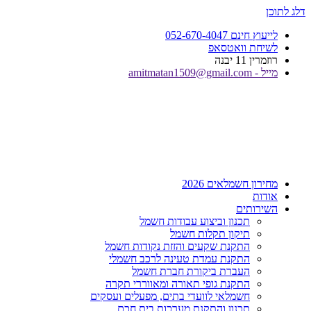
דלג לתוכן
לייעוץ חינם 052-670-4047
לשיחת וואטסאפ
רוזמרין 11 יבנה
מייל - amitmatan1509@gmail.com
מחירון חשמלאים 2026
אודות
השירותים
תכנון וביצוע עבודות חשמל
תיקון תקלות חשמל
התקנת שקעים והזזת נקודות חשמל
התקנת עמדת טעינה לרכב חשמלי
העברת ביקורת חברת חשמל
התקנת גופי תאורה ומאווררי תקרה
חשמלאי לוועדי בתים, מפעלים ועסקים
תכנון והתקנת מערכות בית חכם