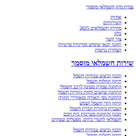
עמית מתן חשמלאי מוסמך
אודות
השירותים
מחירון חשמלאים 2025
בלוג
צור קשר
תקנון תנאי שימוש ומדיניות פרטיות
הצהרת נגישות
שירות חשמלאי מוסמך
תכנון וביצוע עבודות חשמל
תיקון תקלות חשמל
התקנת עמדת טעינה לרכב חשמלי
התקנת שקעים והזזת נקודות חשמל
התקנת גופי תאורה ומאווררי תקרה
תיקון דודי חשמל ושמש
העברת ביקורת חברת חשמל
תכנון והתקנת מערכות בית חכם
חשמלאי לוועדי בתים, מפעלים ועסקים
תכנון וביצוע עבודות חשמל
תיקון תקלות חשמל