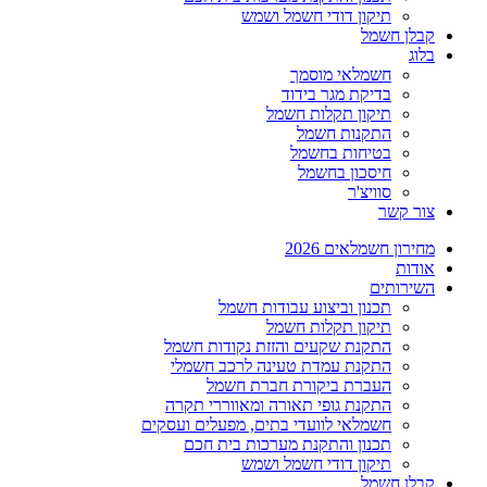
תיקון דודי חשמל ושמש
קבלן חשמל
בלוג
חשמלאי מוסמך
בדיקת מגר בידוד
תיקון תקלות חשמל
התקנות חשמל
בטיחות בחשמל
חיסכון בחשמל
סוויצ'ר
צור קשר
מחירון חשמלאים 2026
אודות
השירותים
תכנון וביצוע עבודות חשמל
תיקון תקלות חשמל
התקנת שקעים והזזת נקודות חשמל
התקנת עמדת טעינה לרכב חשמלי
העברת ביקורת חברת חשמל
התקנת גופי תאורה ומאווררי תקרה
חשמלאי לוועדי בתים, מפעלים ועסקים
תכנון והתקנת מערכות בית חכם
תיקון דודי חשמל ושמש
קבלן חשמל