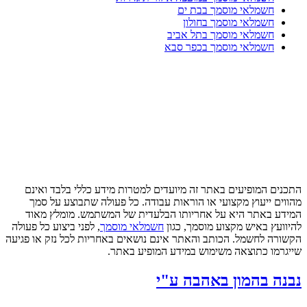
חשמלאי מוסמך בבת ים
חשמלאי מוסמך בחולון
חשמלאי מוסמך בתל אביב
חשמלאי מוסמך בכפר סבא
התכנים המופיעים באתר זה מיועדים למטרות מידע כללי בלבד ואינם
מהווים ייעוץ מקצועי או הוראות עבודה. כל פעולה שתבוצע על סמך
המידע באתר היא על אחריותו הבלעדית של המשתמש. מומלץ מאוד
להיוועץ באיש מקצוע מוסמך, כגון
חשמלאי מוסמך
, לפני ביצוע כל פעולה
הקשורה לחשמל. הכותב והאתר אינם נושאים באחריות לכל נזק או פגיעה
שייגרמו כתוצאה משימוש במידע המופיע באתר.
נבנה בהמון באהבה ע"י