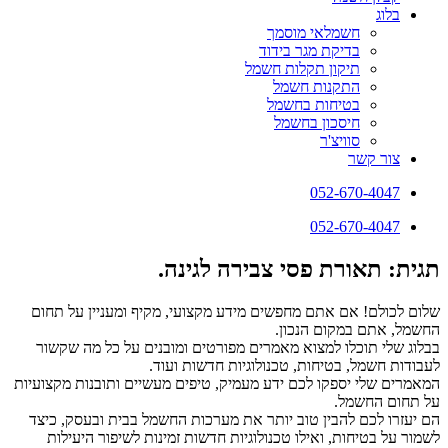
בלוג
חשמלאי מוסמך
בדיקת מגר בידוד
תיקון תקלות חשמל
התקנות חשמל
בטיחות בחשמל
חיסכון בחשמל
סוויצ'ר
צור קשר
052-670-4047
052-670-4047
תגית: תאורת פסי צבירה לגינה.
שלום לכולם! אם אתם מחפשים מידע מקצועי, מקיף ומעניין על תחום
החשמל, אתם במקום הנכון.
בבלוג שלי תוכלו למצוא מאמרים מפורטים ומובנים על כל מה שקשור
לעבודות חשמל, בטיחות, טכנולוגיות חדשות ועוד.
המאמרים שלי יספקו לכם ידע מעמיק, טיפים מעשיים ותובנות מקצועיות
על תחום החשמל.
הם יעזרו לכם להבין טוב יותר את מערכות החשמל בבית ובעסק, כיצד
לשמור על בטיחות, ואילו טכנולוגיות חדשות זמינות לשיפור היעילות