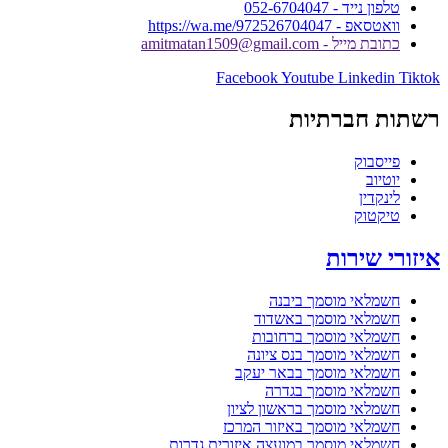
טלפון נייד - 052-6704047
וואטסאפ - https://wa.me/972526704047
כתובת מייל - amitmatan1509@gmail.com
Facebook
Youtube
Linkedin
Tiktok
רשתות חברתיות
פייסבוק
יוטיוב
לינקדין
טיקטוק
איזורי שירות
חשמלאי מוסמך ביבנה
חשמלאי מוסמך באשדוד
חשמלאי מוסמך ברחובות
חשמלאי מוסמך בנס ציונה
חשמלאי מוסמך בבאר יעקב
חשמלאי מוסמך בגדרה
חשמלאי מוסמך בראשון לציון
חשמלאי מוסמך באיזור המרכז
חשמלאי מוסמך במועצה איזורית גדרות