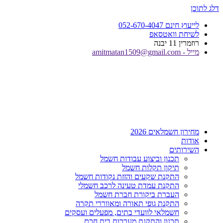
דלג לתוכן
לייעוץ חינם 052-670-4047
לשיחת וואטסאפ
רוזמרין 11 יבנה
מייל - amitmatan1509@gmail.com
מחירון חשמלאים 2026
אודות
השירותים
תכנון וביצוע עבודות חשמל
תיקון תקלות חשמל
התקנת שקעים והזזת נקודות חשמל
התקנת עמדת טעינה לרכב חשמלי
העברת ביקורת חברת חשמל
התקנת גופי תאורה ומאווררי תקרה
חשמלאי לוועדי בתים, מפעלים ועסקים
תכנון והתקנת מערכות בית חכם