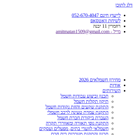
דלג לתוכן
לייעוץ חינם 052-670-4047
לשיחת וואטסאפ
רוזמרין 11 יבנה
מייל - amitmatan1509@gmail.com
מחירון חשמלאים 2026
אודות
השירותים
תכנון וביצוע עבודות חשמל
תיקון תקלות חשמל
התקנת שקעים והזזת נקודות חשמל
התקנת עמדת טעינה לרכב חשמלי
העברת ביקורת חברת חשמל
התקנת גופי תאורה ומאווררי תקרה
חשמלאי לוועדי בתים, מפעלים ועסקים
תכנון והתקנת מערכות בית חכם