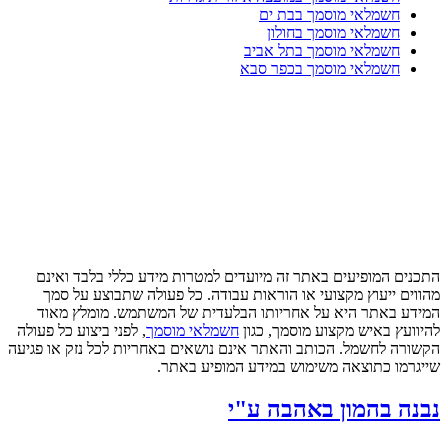
חשמלאי מוסמך בבת ים
חשמלאי מוסמך בחולון
חשמלאי מוסמך בתל אביב
חשמלאי מוסמך בכפר סבא
התכנים המופיעים באתר זה מיועדים למטרות מידע כללי בלבד ואינם
מהווים ייעוץ מקצועי או הוראות עבודה. כל פעולה שתבוצע על סמך
המידע באתר היא על אחריותו הבלעדית של המשתמש. מומלץ מאוד
להיוועץ באיש מקצוע מוסמך, כגון
חשמלאי מוסמך
, לפני ביצוע כל פעולה
הקשורה לחשמל. הכותב והאתר אינם נושאים באחריות לכל נזק או פגיעה
שייגרמו כתוצאה משימוש במידע המופיע באתר.
נבנה בהמון באהבה ע"י