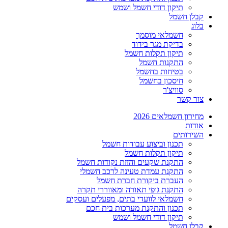
תיקון דודי חשמל ושמש
קבלן חשמל
בלוג
חשמלאי מוסמך
בדיקת מגר בידוד
תיקון תקלות חשמל
התקנות חשמל
בטיחות בחשמל
חיסכון בחשמל
סוויצ'ר
צור קשר
מחירון חשמלאים 2026
אודות
השירותים
תכנון וביצוע עבודות חשמל
תיקון תקלות חשמל
התקנת שקעים והזזת נקודות חשמל
התקנת עמדת טעינה לרכב חשמלי
העברת ביקורת חברת חשמל
התקנת גופי תאורה ומאווררי תקרה
חשמלאי לוועדי בתים, מפעלים ועסקים
תכנון והתקנת מערכות בית חכם
תיקון דודי חשמל ושמש
קבלן חשמל