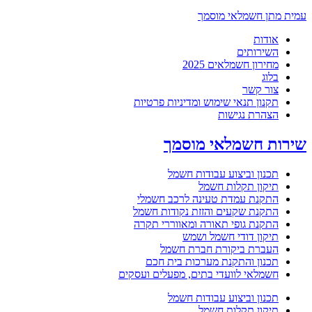
עמית מתן חשמלאי מוסמך
אודות
השירותים
מחירון חשמלאים 2025
בלוג
צור קשר
תקנון תנאי שימוש ומדיניות פרטיות
הצהרת נגישות
שירות חשמלאי מוסמך
תכנון וביצוע עבודות חשמל
תיקון תקלות חשמל
התקנת עמדת טעינה לרכב חשמלי
התקנת שקעים והזזת נקודות חשמל
התקנת גופי תאורה ומאווררי תקרה
תיקון דודי חשמל ושמש
העברת ביקורת חברת חשמל
תכנון והתקנת מערכות בית חכם
חשמלאי לוועדי בתים, מפעלים ועסקים
תכנון וביצוע עבודות חשמל
תיקון תקלות חשמל