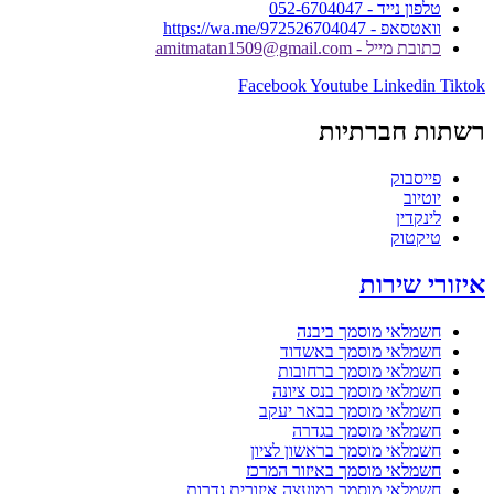
טלפון נייד - 052-6704047
וואטסאפ - https://wa.me/972526704047
כתובת מייל - amitmatan1509@gmail.com
Facebook
Youtube
Linkedin
Tiktok
רשתות חברתיות
פייסבוק
יוטיוב
לינקדין
טיקטוק
איזורי שירות
חשמלאי מוסמך ביבנה
חשמלאי מוסמך באשדוד
חשמלאי מוסמך ברחובות
חשמלאי מוסמך בנס ציונה
חשמלאי מוסמך בבאר יעקב
חשמלאי מוסמך בגדרה
חשמלאי מוסמך בראשון לציון
חשמלאי מוסמך באיזור המרכז
חשמלאי מוסמך במועצה איזורית גדרות