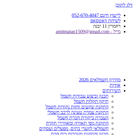
דלג לתוכן
לייעוץ חינם 052-670-4047
לשיחת וואטסאפ
רוזמרין 11 יבנה
מייל - amitmatan1509@gmail.com
מחירון חשמלאים 2026
אודות
השירותים
תכנון וביצוע עבודות חשמל
תיקון תקלות חשמל
התקנת שקעים והזזת נקודות חשמל
התקנת עמדת טעינה לרכב חשמלי
העברת ביקורת חברת חשמל
התקנת גופי תאורה ומאווררי תקרה
חשמלאי לוועדי בתים, מפעלים ועסקים
תכנון והתקנת מערכות בית חכם