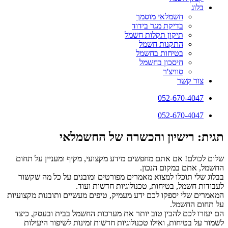
בלוג
חשמלאי מוסמך
בדיקת מגר בידוד
תיקון תקלות חשמל
התקנות חשמל
בטיחות בחשמל
חיסכון בחשמל
סוויצ'ר
צור קשר
052-670-4047
052-670-4047
תגית: רישיון והכשרה של החשמלאי
שלום לכולם! אם אתם מחפשים מידע מקצועי, מקיף ומעניין על תחום
החשמל, אתם במקום הנכון.
בבלוג שלי תוכלו למצוא מאמרים מפורטים ומובנים על כל מה שקשור
לעבודות חשמל, בטיחות, טכנולוגיות חדשות ועוד.
המאמרים שלי יספקו לכם ידע מעמיק, טיפים מעשיים ותובנות מקצועיות
על תחום החשמל.
הם יעזרו לכם להבין טוב יותר את מערכות החשמל בבית ובעסק, כיצד
לשמור על בטיחות, ואילו טכנולוגיות חדשות זמינות לשיפור היעילות