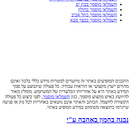
חשמלאי מוסמך בבת ים
חשמלאי מוסמך בחולון
חשמלאי מוסמך בתל אביב
חשמלאי מוסמך בכפר סבא
התכנים המופיעים באתר זה מיועדים למטרות מידע כללי בלבד ואינם
מהווים ייעוץ מקצועי או הוראות עבודה. כל פעולה שתבוצע על סמך
המידע באתר היא על אחריותו הבלעדית של המשתמש. מומלץ מאוד
להיוועץ באיש מקצוע מוסמך, כגון
חשמלאי מוסמך
, לפני ביצוע כל פעולה
הקשורה לחשמל. הכותב והאתר אינם נושאים באחריות לכל נזק או פגיעה
שייגרמו כתוצאה משימוש במידע המופיע באתר.
נבנה בהמון באהבה ע"י