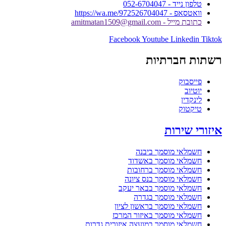
טלפון נייד - 052-6704047
וואטסאפ - https://wa.me/972526704047
כתובת מייל - amitmatan1509@gmail.com
Facebook
Youtube
Linkedin
Tiktok
רשתות חברתיות
פייסבוק
יוטיוב
לינקדין
טיקטוק
איזורי שירות
חשמלאי מוסמך ביבנה
חשמלאי מוסמך באשדוד
חשמלאי מוסמך ברחובות
חשמלאי מוסמך בנס ציונה
חשמלאי מוסמך בבאר יעקב
חשמלאי מוסמך בגדרה
חשמלאי מוסמך בראשון לציון
חשמלאי מוסמך באיזור המרכז
חשמלאי מוסמך במועצה איזורית גדרות