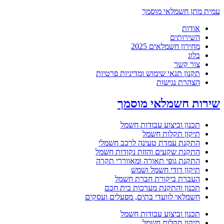
עמית מתן חשמלאי מוסמך
אודות
השירותים
מחירון חשמלאים 2025
בלוג
צור קשר
תקנון תנאי שימוש ומדיניות פרטיות
הצהרת נגישות
שירות חשמלאי מוסמך
תכנון וביצוע עבודות חשמל
תיקון תקלות חשמל
התקנת עמדת טעינה לרכב חשמלי
התקנת שקעים והזזת נקודות חשמל
התקנת גופי תאורה ומאווררי תקרה
תיקון דודי חשמל ושמש
העברת ביקורת חברת חשמל
תכנון והתקנת מערכות בית חכם
חשמלאי לוועדי בתים, מפעלים ועסקים
תכנון וביצוע עבודות חשמל
תיקון תקלות חשמל