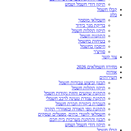
תיקון דודי חשמל ושמש
קבלן חשמל
בלוג
חשמלאי מוסמך
בדיקת מגר בידוד
תיקון תקלות חשמל
התקנות חשמל
בטיחות בחשמל
חיסכון בחשמל
סוויצ'ר
צור קשר
מחירון חשמלאים 2026
אודות
השירותים
תכנון וביצוע עבודות חשמל
תיקון תקלות חשמל
התקנת שקעים והזזת נקודות חשמל
התקנת עמדת טעינה לרכב חשמלי
העברת ביקורת חברת חשמל
התקנת גופי תאורה ומאווררי תקרה
חשמלאי לוועדי בתים, מפעלים ועסקים
תכנון והתקנת מערכות בית חכם
תיקון דודי חשמל ושמש
קבלן חשמל