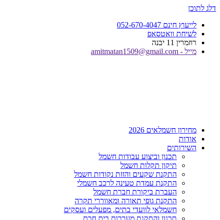
דלג לתוכן
לייעוץ חינם 052-670-4047
לשיחת וואטסאפ
רוזמרין 11 יבנה
מייל - amitmatan1509@gmail.com
מחירון חשמלאים 2026
אודות
השירותים
תכנון וביצוע עבודות חשמל
תיקון תקלות חשמל
התקנת שקעים והזזת נקודות חשמל
התקנת עמדת טעינה לרכב חשמלי
העברת ביקורת חברת חשמל
התקנת גופי תאורה ומאווררי תקרה
חשמלאי לוועדי בתים, מפעלים ועסקים
תכנון והתקנת מערכות בית חכם