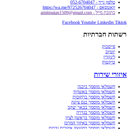
טלפון נייד - 052-6704047
וואטסאפ - https://wa.me/972526704047
כתובת מייל - amitmatan1509@gmail.com
Facebook
Youtube
Linkedin
Tiktok
רשתות חברתיות
פייסבוק
יוטיוב
לינקדין
טיקטוק
איזורי שירות
חשמלאי מוסמך ביבנה
חשמלאי מוסמך באשדוד
חשמלאי מוסמך ברחובות
חשמלאי מוסמך בנס ציונה
חשמלאי מוסמך בבאר יעקב
חשמלאי מוסמך בגדרה
חשמלאי מוסמך בראשון לציון
חשמלאי מוסמך באיזור המרכז
חשמלאי מוסמך במועצה איזורית גדרות