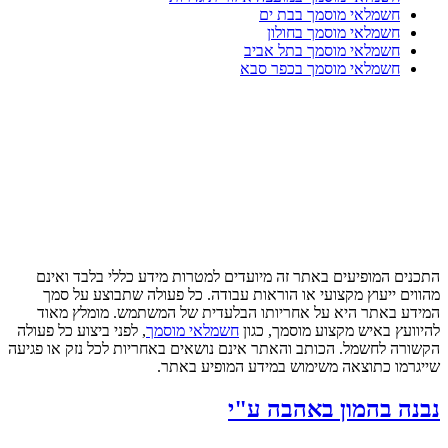
חשמלאי מוסמך בבת ים
חשמלאי מוסמך בחולון
חשמלאי מוסמך בתל אביב
חשמלאי מוסמך בכפר סבא
התכנים המופיעים באתר זה מיועדים למטרות מידע כללי בלבד ואינם
מהווים ייעוץ מקצועי או הוראות עבודה. כל פעולה שתבוצע על סמך
המידע באתר היא על אחריותו הבלעדית של המשתמש. מומלץ מאוד
להיוועץ באיש מקצוע מוסמך, כגון
חשמלאי מוסמך
, לפני ביצוע כל פעולה
הקשורה לחשמל. הכותב והאתר אינם נושאים באחריות לכל נזק או פגיעה
שייגרמו כתוצאה משימוש במידע המופיע באתר.
נבנה בהמון באהבה ע"י