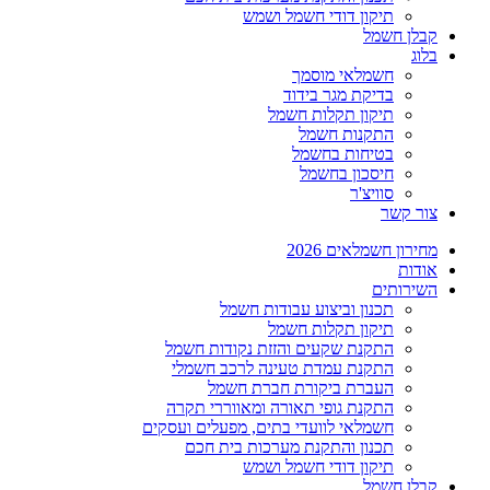
תיקון דודי חשמל ושמש
קבלן חשמל
בלוג
חשמלאי מוסמך
בדיקת מגר בידוד
תיקון תקלות חשמל
התקנות חשמל
בטיחות בחשמל
חיסכון בחשמל
סוויצ'ר
צור קשר
מחירון חשמלאים 2026
אודות
השירותים
תכנון וביצוע עבודות חשמל
תיקון תקלות חשמל
התקנת שקעים והזזת נקודות חשמל
התקנת עמדת טעינה לרכב חשמלי
העברת ביקורת חברת חשמל
התקנת גופי תאורה ומאווררי תקרה
חשמלאי לוועדי בתים, מפעלים ועסקים
תכנון והתקנת מערכות בית חכם
תיקון דודי חשמל ושמש
קבלן חשמל