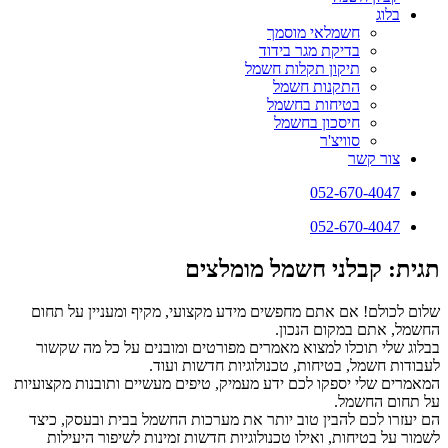
בלוג
חשמלאי מוסמך
בדיקת מגר בידוד
תיקון תקלות חשמל
התקנות חשמל
בטיחות בחשמל
חיסכון בחשמל
סוויצ'ר
צור קשר
052-670-4047
052-670-4047
תגית: קבלני חשמל מומלצים
שלום לכולם! אם אתם מחפשים מידע מקצועי, מקיף ומעניין על תחום
החשמל, אתם במקום הנכון.
בבלוג שלי תוכלו למצוא מאמרים מפורטים ומובנים על כל מה שקשור
לעבודות חשמל, בטיחות, טכנולוגיות חדשות ועוד.
המאמרים שלי יספקו לכם ידע מעמיק, טיפים מעשיים ותובנות מקצועיות
על תחום החשמל.
הם יעזרו לכם להבין טוב יותר את מערכות החשמל בבית ובעסק, כיצד
לשמור על בטיחות, ואילו טכנולוגיות חדשות זמינות לשיפור היעילות