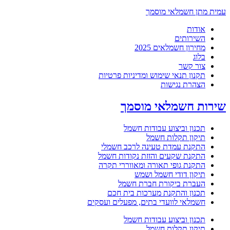
עמית מתן חשמלאי מוסמך
אודות
השירותים
מחירון חשמלאים 2025
בלוג
צור קשר
תקנון תנאי שימוש ומדיניות פרטיות
הצהרת נגישות
שירות חשמלאי מוסמך
תכנון וביצוע עבודות חשמל
תיקון תקלות חשמל
התקנת עמדת טעינה לרכב חשמלי
התקנת שקעים והזזת נקודות חשמל
התקנת גופי תאורה ומאווררי תקרה
תיקון דודי חשמל ושמש
העברת ביקורת חברת חשמל
תכנון והתקנת מערכות בית חכם
חשמלאי לוועדי בתים, מפעלים ועסקים
תכנון וביצוע עבודות חשמל
תיקון תקלות חשמל