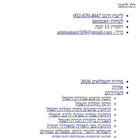
דלג לתוכן
לייעוץ חינם 052-670-4047
לשיחת וואטסאפ
רוזמרין 11 יבנה
מייל - amitmatan1509@gmail.com
מחירון חשמלאים 2026
אודות
השירותים
תכנון וביצוע עבודות חשמל
תיקון תקלות חשמל
התקנת שקעים והזזת נקודות חשמל
התקנת עמדת טעינה לרכב חשמלי
העברת ביקורת חברת חשמל
התקנת גופי תאורה ומאווררי תקרה
חשמלאי לוועדי בתים, מפעלים ועסקים
תכנון והתקנת מערכות בית חכם