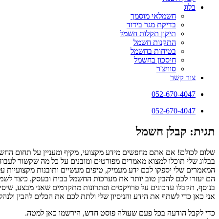
בלוג
חשמלאי מוסמך
בדיקת מגר בידוד
תיקון תקלות חשמל
התקנות חשמל
בטיחות בחשמל
חיסכון בחשמל
סוויצ'ר
צור קשר
052-670-4047
052-670-4047
תגית: קבלן חשמל
שלום לכולם! אם אתם מחפשים מידע מקצועי, מקיף ומעניין על תחום החשמ
בבלוג שלי תוכלו למצוא מאמרים מפורטים ומובנים על כל מה שקשור לעבודו
המאמרים שלי יספקו לכם ידע מעמיק, טיפים מעשיים ותובנות מקצועיות ע
הם יעזרו לכם להבין טוב יותר את מערכות החשמל בבית ובעסק, כיצד לשמור 
בנוסף, תקבלו עדכונים על פרויקטים ופתרונות מתקדמים שאני מבצע, שיסי
אני כאן כדי לשתף את הידע והניסיון שלי ולתת לכם את הכלים להבין ולנ
כדי לקבל הודעה בכל פעם שעולה פוסט חדש, הירשמו כאן למטה.