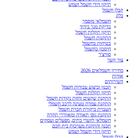
תיקון דודי חשמל ושמש
קבלן חשמל
בלוג
חשמלאי מוסמך
בדיקת מגר בידוד
תיקון תקלות חשמל
התקנות חשמל
בטיחות בחשמל
חיסכון בחשמל
סוויצ'ר
צור קשר
מחירון חשמלאים 2026
אודות
השירותים
תכנון וביצוע עבודות חשמל
תיקון תקלות חשמל
התקנת שקעים והזזת נקודות חשמל
התקנת עמדת טעינה לרכב חשמלי
העברת ביקורת חברת חשמל
התקנת גופי תאורה ומאווררי תקרה
חשמלאי לוועדי בתים, מפעלים ועסקים
תכנון והתקנת מערכות בית חכם
תיקון דודי חשמל ושמש
קבלן חשמל