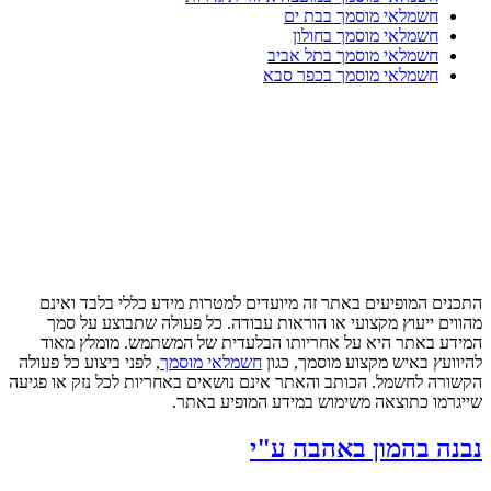
חשמלאי מוסמך בבת ים
חשמלאי מוסמך בחולון
חשמלאי מוסמך בתל אביב
חשמלאי מוסמך בכפר סבא
התכנים המופיעים באתר זה מיועדים למטרות מידע כללי בלבד ואינם
מהווים ייעוץ מקצועי או הוראות עבודה. כל פעולה שתבוצע על סמך
המידע באתר היא על אחריותו הבלעדית של המשתמש. מומלץ מאוד
להיוועץ באיש מקצוע מוסמך, כגון
חשמלאי מוסמך
, לפני ביצוע כל פעולה
הקשורה לחשמל. הכותב והאתר אינם נושאים באחריות לכל נזק או פגיעה
שייגרמו כתוצאה משימוש במידע המופיע באתר.
נבנה בהמון באהבה ע"י