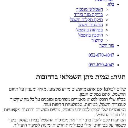
בלוג
חשמלאי מוסמך
בדיקת מגר בידוד
תיקון תקלות חשמל
התקנות חשמל
בטיחות בחשמל
חיסכון בחשמל
סוויצ'ר
צור קשר
052-670-4047
052-670-4047
תגית: עמית מתן חשמלאי ברחובות
שלום לכולם! אם אתם מחפשים מידע מקצועי, מקיף ומעניין על תחום
החשמל, אתם במקום הנכון.
בבלוג שלי תוכלו למצוא מאמרים מפורטים ומובנים על כל מה שקשור
לעבודות חשמל, בטיחות, טכנולוגיות חדשות ועוד.
המאמרים שלי יספקו לכם ידע מעמיק, טיפים מעשיים ותובנות מקצועיות
על תחום החשמל.
הם יעזרו לכם להבין טוב יותר את מערכות החשמל בבית ובעסק, כיצד
לשמור על בטיחות, ואילו טכנולוגיות חדשות זמינות לשיפור היעילות