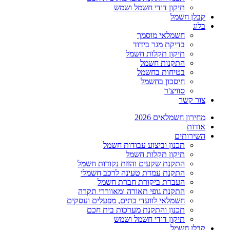
תיקון דודי חשמל ושמש
קבלן חשמל
בלוג
חשמלאי מוסמך
בדיקת מגר בידוד
תיקון תקלות חשמל
התקנות חשמל
בטיחות בחשמל
חיסכון בחשמל
סוויצ'ר
צור קשר
מחירון חשמלאים 2026
אודות
השירותים
תכנון וביצוע עבודות חשמל
תיקון תקלות חשמל
התקנת שקעים והזזת נקודות חשמל
התקנת עמדת טעינה לרכב חשמלי
העברת ביקורת חברת חשמל
התקנת גופי תאורה ומאווררי תקרה
חשמלאי לוועדי בתים, מפעלים ועסקים
תכנון והתקנת מערכות בית חכם
תיקון דודי חשמל ושמש
קבלן חשמל