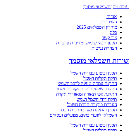
עמית מתן חשמלאי מוסמך
אודות
השירותים
מחירון חשמלאים 2025
בלוג
צור קשר
תקנון תנאי שימוש ומדיניות פרטיות
הצהרת נגישות
שירות חשמלאי מוסמך
תכנון וביצוע עבודות חשמל
תיקון תקלות חשמל
התקנת עמדת טעינה לרכב חשמלי
התקנת שקעים והזזת נקודות חשמל
התקנת גופי תאורה ומאווררי תקרה
תיקון דודי חשמל ושמש
העברת ביקורת חברת חשמל
תכנון והתקנת מערכות בית חכם
חשמלאי לוועדי בתים, מפעלים ועסקים
תכנון וביצוע עבודות חשמל
תיקון תקלות חשמל