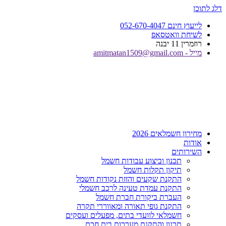
דלג לתוכן
לייעוץ חינם 052-670-4047
לשיחת וואטסאפ
רוזמרין 11 יבנה
מייל - amitmatan1509@gmail.com
מחירון חשמלאים 2026
אודות
השירותים
תכנון וביצוע עבודות חשמל
תיקון תקלות חשמל
התקנת שקעים והזזת נקודות חשמל
התקנת עמדת טעינה לרכב חשמלי
העברת ביקורת חברת חשמל
התקנת גופי תאורה ומאווררי תקרה
חשמלאי לוועדי בתים, מפעלים ועסקים
תכנון והתקנת מערכות בית חכם