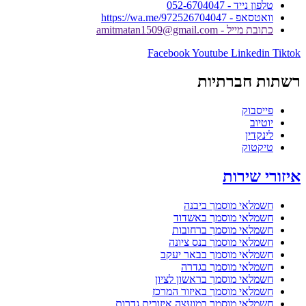
טלפון נייד - 052-6704047
וואטסאפ - https://wa.me/972526704047
כתובת מייל - amitmatan1509@gmail.com
Facebook
Youtube
Linkedin
Tiktok
רשתות חברתיות
פייסבוק
יוטיוב
לינקדין
טיקטוק
איזורי שירות
חשמלאי מוסמך ביבנה
חשמלאי מוסמך באשדוד
חשמלאי מוסמך ברחובות
חשמלאי מוסמך בנס ציונה
חשמלאי מוסמך בבאר יעקב
חשמלאי מוסמך בגדרה
חשמלאי מוסמך בראשון לציון
חשמלאי מוסמך באיזור המרכז
חשמלאי מוסמך במועצה איזורית גדרות