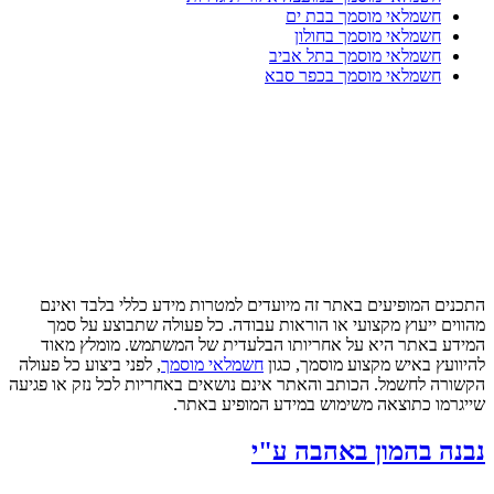
חשמלאי מוסמך בבת ים
חשמלאי מוסמך בחולון
חשמלאי מוסמך בתל אביב
חשמלאי מוסמך בכפר סבא
התכנים המופיעים באתר זה מיועדים למטרות מידע כללי בלבד ואינם
מהווים ייעוץ מקצועי או הוראות עבודה. כל פעולה שתבוצע על סמך
המידע באתר היא על אחריותו הבלעדית של המשתמש. מומלץ מאוד
להיוועץ באיש מקצוע מוסמך, כגון
חשמלאי מוסמך
, לפני ביצוע כל פעולה
הקשורה לחשמל. הכותב והאתר אינם נושאים באחריות לכל נזק או פגיעה
שייגרמו כתוצאה משימוש במידע המופיע באתר.
נבנה בהמון באהבה ע"י