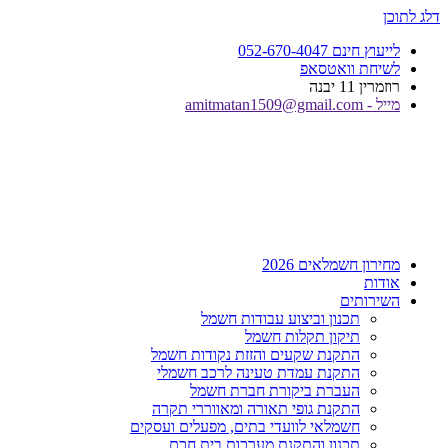
דלג לתוכן
לייעוץ חינם 052-670-4047
לשיחת וואטסאפ
רוזמרין 11 יבנה
מייל - amitmatan1509@gmail.com
מחירון חשמלאים 2026
אודות
השירותים
תכנון וביצוע עבודות חשמל
תיקון תקלות חשמל
התקנת שקעים והזזת נקודות חשמל
התקנת עמדת טעינה לרכב חשמלי
העברת ביקורת חברת חשמל
התקנת גופי תאורה ומאווררי תקרה
חשמלאי לוועדי בתים, מפעלים ועסקים
תכנון והתקנת מערכות בית חכם