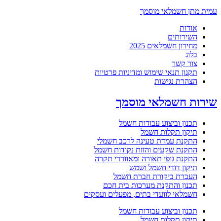
עמית מתן חשמלאי מוסמך
אודות
השירותים
מחירון חשמלאים 2025
בלוג
צור קשר
תקנון תנאי שימוש ומדיניות פרטיות
הצהרת נגישות
שירות חשמלאי מוסמך
תכנון וביצוע עבודות חשמל
תיקון תקלות חשמל
התקנת עמדת טעינה לרכב חשמלי
התקנת שקעים והזזת נקודות חשמל
התקנת גופי תאורה ומאווררי תקרה
תיקון דודי חשמל ושמש
העברת ביקורת חברת חשמל
תכנון והתקנת מערכות בית חכם
חשמלאי לוועדי בתים, מפעלים ועסקים
תכנון וביצוע עבודות חשמל
תיקון תקלות חשמל