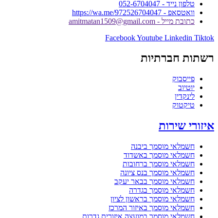
טלפון נייד - 052-6704047
וואטסאפ - https://wa.me/972526704047
כתובת מייל - amitmatan1509@gmail.com
Facebook
Youtube
Linkedin
Tiktok
רשתות חברתיות
פייסבוק
יוטיוב
לינקדין
טיקטוק
איזורי שירות
חשמלאי מוסמך ביבנה
חשמלאי מוסמך באשדוד
חשמלאי מוסמך ברחובות
חשמלאי מוסמך בנס ציונה
חשמלאי מוסמך בבאר יעקב
חשמלאי מוסמך בגדרה
חשמלאי מוסמך בראשון לציון
חשמלאי מוסמך באיזור המרכז
חשמלאי מוסמך במועצה איזורית גדרות