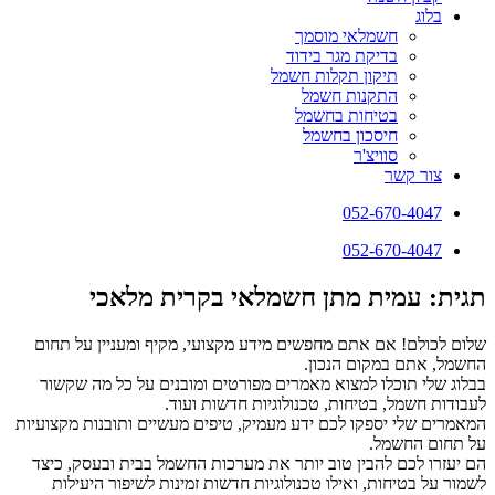
בלוג
חשמלאי מוסמך
בדיקת מגר בידוד
תיקון תקלות חשמל
התקנות חשמל
בטיחות בחשמל
חיסכון בחשמל
סוויצ'ר
צור קשר
052-670-4047
052-670-4047
תגית: עמית מתן חשמלאי בקרית מלאכי
שלום לכולם! אם אתם מחפשים מידע מקצועי, מקיף ומעניין על תחום
החשמל, אתם במקום הנכון.
בבלוג שלי תוכלו למצוא מאמרים מפורטים ומובנים על כל מה שקשור
לעבודות חשמל, בטיחות, טכנולוגיות חדשות ועוד.
המאמרים שלי יספקו לכם ידע מעמיק, טיפים מעשיים ותובנות מקצועיות
על תחום החשמל.
הם יעזרו לכם להבין טוב יותר את מערכות החשמל בבית ובעסק, כיצד
לשמור על בטיחות, ואילו טכנולוגיות חדשות זמינות לשיפור היעילות