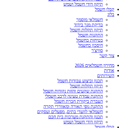
תיקון דודי חשמל ושמש
קבלן חשמל
בלוג
חשמלאי מוסמך
בדיקת מגר בידוד
תיקון תקלות חשמל
התקנות חשמל
בטיחות בחשמל
חיסכון בחשמל
סוויצ'ר
צור קשר
מחירון חשמלאים 2026
אודות
השירותים
תכנון וביצוע עבודות חשמל
תיקון תקלות חשמל
התקנת שקעים והזזת נקודות חשמל
התקנת עמדת טעינה לרכב חשמלי
העברת ביקורת חברת חשמל
התקנת גופי תאורה ומאווררי תקרה
חשמלאי לוועדי בתים, מפעלים ועסקים
תכנון והתקנת מערכות בית חכם
תיקון דודי חשמל ושמש
קבלן חשמל