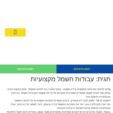
מחירון חשמלאים 026
קבלן חש
052-670-4047
052-670-4047
תגית: עבודות חשמל מקצועיות
שלום לכולם! אם אתם מחפשים מידע מקצועי, מקיף ומעניין על תחום החשמל, אתם במקום הנכון.
בבלוג שלי תוכלו למצוא מאמרים מפורטים ומובנים על כל מה שקשור לעבודות חשמל, בטיחות,
טכנולוגיות חדשות ועוד.
המאמרים שלי יספקו לכם ידע מעמיק, טיפים מעשיים ותובנות מקצועיות על תחום החשמל.
הם יעזרו לכם להבין טוב יותר את מערכות החשמל בבית ובעסק, כיצד לשמור על בטיחות, ואילו
טכנולוגיות חדשות זמינות לשיפור היעילות והנוחות.
בנוסף, תקבלו עדכונים על פרויקטים ופתרונות מתקדמים שאני מבצע, שיסייעו לכם לקבל החלטות