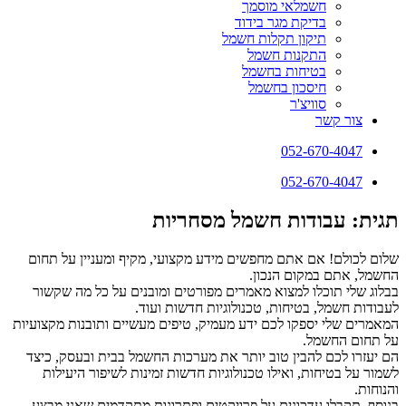
חשמלאי מוסמך
בדיקת מגר בידוד
תיקון תקלות חשמל
התקנות חשמל
בטיחות בחשמל
חיסכון בחשמל
סוויצ'ר
צור קשר
052-670-4047
052-670-4047
תגית: עבודות חשמל מסחריות
שלום לכולם! אם אתם מחפשים מידע מקצועי, מקיף ומעניין על תחום
החשמל, אתם במקום הנכון.
בבלוג שלי תוכלו למצוא מאמרים מפורטים ומובנים על כל מה שקשור
לעבודות חשמל, בטיחות, טכנולוגיות חדשות ועוד.
המאמרים שלי יספקו לכם ידע מעמיק, טיפים מעשיים ותובנות מקצועיות
על תחום החשמל.
הם יעזרו לכם להבין טוב יותר את מערכות החשמל בבית ובעסק, כיצד
לשמור על בטיחות, ואילו טכנולוגיות חדשות זמינות לשיפור היעילות
והנוחות.
בנוסף, תקבלו עדכונים על פרויקטים ופתרונות מתקדמים שאני מבצע,