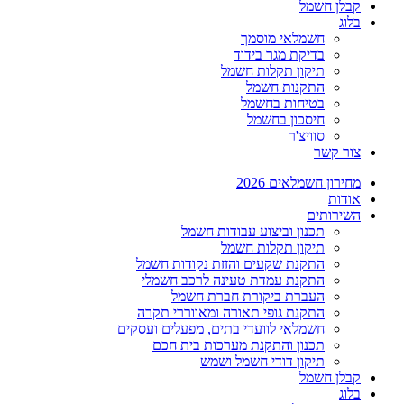
קבלן חשמל
בלוג
חשמלאי מוסמך
בדיקת מגר בידוד
תיקון תקלות חשמל
התקנות חשמל
בטיחות בחשמל
חיסכון בחשמל
סוויצ'ר
צור קשר
מחירון חשמלאים 2026
אודות
השירותים
תכנון וביצוע עבודות חשמל
תיקון תקלות חשמל
התקנת שקעים והזזת נקודות חשמל
התקנת עמדת טעינה לרכב חשמלי
העברת ביקורת חברת חשמל
התקנת גופי תאורה ומאווררי תקרה
חשמלאי לוועדי בתים, מפעלים ועסקים
תכנון והתקנת מערכות בית חכם
תיקון דודי חשמל ושמש
קבלן חשמל
בלוג