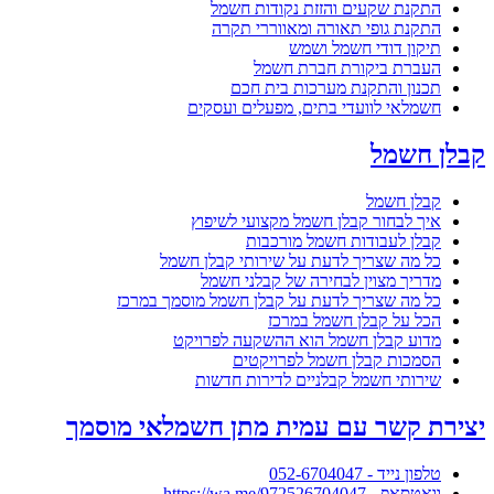
התקנת שקעים והזזת נקודות חשמל
התקנת גופי תאורה ומאווררי תקרה
תיקון דודי חשמל ושמש
העברת ביקורת חברת חשמל
תכנון והתקנת מערכות בית חכם
חשמלאי לוועדי בתים, מפעלים ועסקים
קבלן חשמל
קבלן חשמל
איך לבחור קבלן חשמל מקצועי לשיפוץ
קבלן לעבודות חשמל מורכבות
כל מה שצריך לדעת על שירותי קבלן חשמל
מדריך מצוין לבחירה של קבלני חשמל
כל מה שצריך לדעת על קבלן חשמל מוסמך במרכז
הכל על קבלן חשמל במרכז
מדוע קבלן חשמל הוא ההשקעה לפרויקט
הסמכות קבלן חשמל לפרויקטים
שירותי חשמל קבלניים לדירות חדשות
יצירת קשר עם עמית מתן חשמלאי מוסמך
טלפון נייד - 052-6704047
וואטסאפ - https://wa.me/972526704047