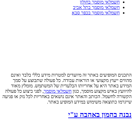
חשמלאי מוסמך בחולון
חשמלאי מוסמך בתל אביב
חשמלאי מוסמך בכפר סבא
התכנים המופיעים באתר זה מיועדים למטרות מידע כללי בלבד ואינם
מהווים ייעוץ מקצועי או הוראות עבודה. כל פעולה שתבוצע על סמך
המידע באתר היא על אחריותו הבלעדית של המשתמש. מומלץ מאוד
להיוועץ באיש מקצוע מוסמך, כגון
חשמלאי מוסמך
, לפני ביצוע כל פעולה
הקשורה לחשמל. הכותב והאתר אינם נושאים באחריות לכל נזק או פגיעה
שייגרמו כתוצאה משימוש במידע המופיע באתר.
נבנה בהמון באהבה ע"י