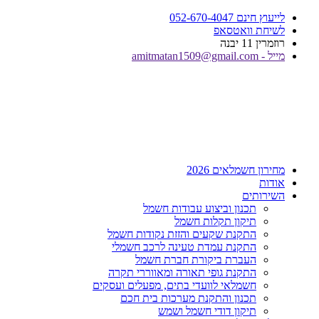
דלג
לייעוץ חינם 052-670-4047
לתוכן
לשיחת וואטסאפ
רוזמרין 11 יבנה
מייל - amitmatan1509@gmail.com
מחירון חשמלאים 2026
אודות
השירותים
תכנון וביצוע עבודות חשמל
תיקון תקלות חשמל
התקנת שקעים והזזת נקודות חשמל
התקנת עמדת טעינה לרכב חשמלי
העברת ביקורת חברת חשמל
התקנת גופי תאורה ומאווררי תקרה
חשמלאי לוועדי בתים, מפעלים ועסקים
תכנון והתקנת מערכות בית חכם
תיקון דודי חשמל ושמש