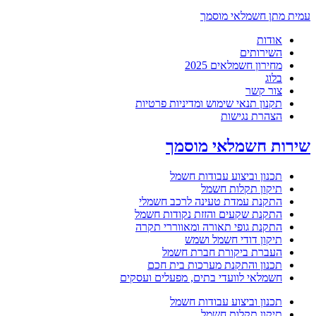
עמית מתן חשמלאי מוסמך
אודות
השירותים
מחירון חשמלאים 2025
בלוג
צור קשר
תקנון תנאי שימוש ומדיניות פרטיות
הצהרת נגישות
שירות חשמלאי מוסמך
תכנון וביצוע עבודות חשמל
תיקון תקלות חשמל
התקנת עמדת טעינה לרכב חשמלי
התקנת שקעים והזזת נקודות חשמל
התקנת גופי תאורה ומאווררי תקרה
תיקון דודי חשמל ושמש
העברת ביקורת חברת חשמל
תכנון והתקנת מערכות בית חכם
חשמלאי לוועדי בתים, מפעלים ועסקים
תכנון וביצוע עבודות חשמל
תיקון תקלות חשמל