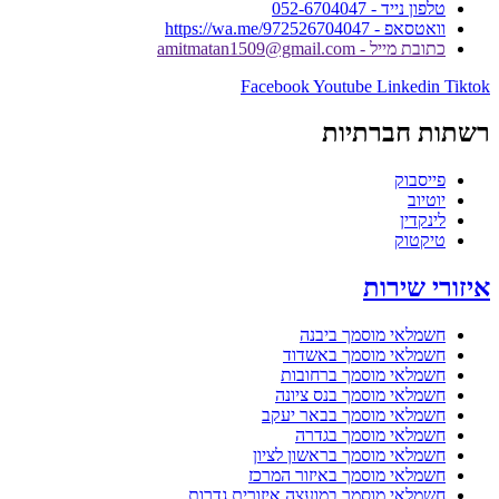
טלפון נייד - 052-6704047
וואטסאפ - https://wa.me/972526704047
כתובת מייל - amitmatan1509@gmail.com
Facebook
Youtube
Linkedin
Tiktok
רשתות חברתיות
פייסבוק
יוטיוב
לינקדין
טיקטוק
איזורי שירות
חשמלאי מוסמך ביבנה
חשמלאי מוסמך באשדוד
חשמלאי מוסמך ברחובות
חשמלאי מוסמך בנס ציונה
חשמלאי מוסמך בבאר יעקב
חשמלאי מוסמך בגדרה
חשמלאי מוסמך בראשון לציון
חשמלאי מוסמך באיזור המרכז
חשמלאי מוסמך במועצה איזורית גדרות