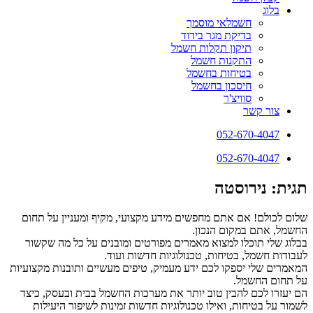
בלוג
חשמלאי מוסמך
בדיקת מגר בידוד
תיקון תקלות חשמל
התקנות חשמל
בטיחות בחשמל
חיסכון בחשמל
סוויצ'ר
צור קשר
052-670-4047
052-670-4047
תגית: נירוסטה
שלום לכולם! אם אתם מחפשים מידע מקצועי, מקיף ומעניין על תחום
החשמל, אתם במקום הנכון.
בבלוג שלי תוכלו למצוא מאמרים מפורטים ומובנים על כל מה שקשור
לעבודות חשמל, בטיחות, טכנולוגיות חדשות ועוד.
המאמרים שלי יספקו לכם ידע מעמיק, טיפים מעשיים ותובנות מקצועיות
על תחום החשמל.
הם יעזרו לכם להבין טוב יותר את מערכות החשמל בבית ובעסק, כיצד
לשמור על בטיחות, ואילו טכנולוגיות חדשות זמינות לשיפור היעילות