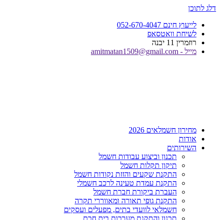
דלג לתוכן
לייעוץ חינם 052-670-4047
לשיחת וואטסאפ
רוזמרין 11 יבנה
מייל - amitmatan1509@gmail.com
מחירון חשמלאים 2026
אודות
השירותים
תכנון וביצוע עבודות חשמל
תיקון תקלות חשמל
התקנת שקעים והזזת נקודות חשמל
התקנת עמדת טעינה לרכב חשמלי
העברת ביקורת חברת חשמל
התקנת גופי תאורה ומאווררי תקרה
חשמלאי לוועדי בתים, מפעלים ועסקים
תכנון והתקנת מערכות בית חכם