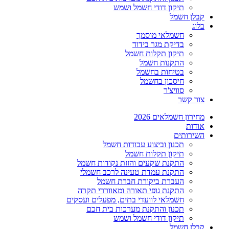
תיקון דודי חשמל ושמש
קבלן חשמל
בלוג
חשמלאי מוסמך
בדיקת מגר בידוד
תיקון תקלות חשמל
התקנות חשמל
בטיחות בחשמל
חיסכון בחשמל
סוויצ'ר
צור קשר
מחירון חשמלאים 2026
אודות
השירותים
תכנון וביצוע עבודות חשמל
תיקון תקלות חשמל
התקנת שקעים והזזת נקודות חשמל
התקנת עמדת טעינה לרכב חשמלי
העברת ביקורת חברת חשמל
התקנת גופי תאורה ומאווררי תקרה
חשמלאי לוועדי בתים, מפעלים ועסקים
תכנון והתקנת מערכות בית חכם
תיקון דודי חשמל ושמש
קבלן חשמל