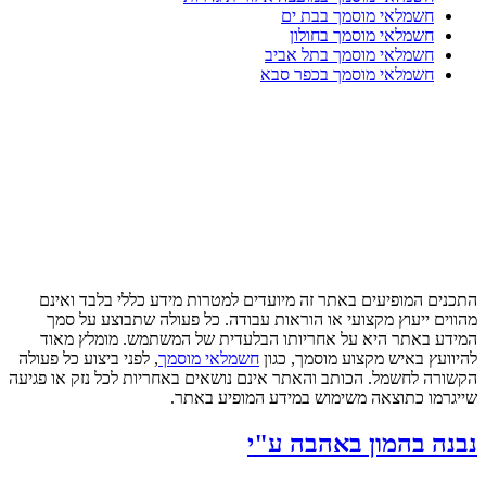
חשמלאי מוסמך בבת ים
חשמלאי מוסמך בחולון
חשמלאי מוסמך בתל אביב
חשמלאי מוסמך בכפר סבא
התכנים המופיעים באתר זה מיועדים למטרות מידע כללי בלבד ואינם
מהווים ייעוץ מקצועי או הוראות עבודה. כל פעולה שתבוצע על סמך
המידע באתר היא על אחריותו הבלעדית של המשתמש. מומלץ מאוד
להיוועץ באיש מקצוע מוסמך, כגון
חשמלאי מוסמך
, לפני ביצוע כל פעולה
הקשורה לחשמל. הכותב והאתר אינם נושאים באחריות לכל נזק או פגיעה
שייגרמו כתוצאה משימוש במידע המופיע באתר.
נבנה בהמון באהבה ע"י