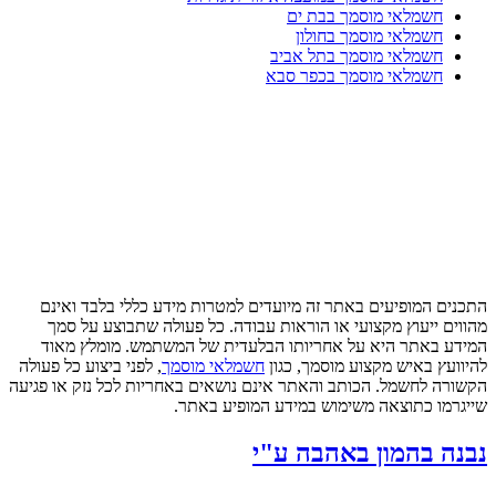
חשמלאי מוסמך בבת ים
חשמלאי מוסמך בחולון
חשמלאי מוסמך בתל אביב
חשמלאי מוסמך בכפר סבא
התכנים המופיעים באתר זה מיועדים למטרות מידע כללי בלבד ואינם
מהווים ייעוץ מקצועי או הוראות עבודה. כל פעולה שתבוצע על סמך
המידע באתר היא על אחריותו הבלעדית של המשתמש. מומלץ מאוד
להיוועץ באיש מקצוע מוסמך, כגון
חשמלאי מוסמך
, לפני ביצוע כל פעולה
הקשורה לחשמל. הכותב והאתר אינם נושאים באחריות לכל נזק או פגיעה
שייגרמו כתוצאה משימוש במידע המופיע באתר.
נבנה בהמון באהבה ע"י