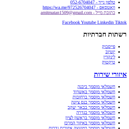
טלפון נייד - 052-6704047
וואטסאפ - https://wa.me/972526704047
כתובת מייל - amitmatan1509@gmail.com
Facebook
Youtube
Linkedin
Tiktok
רשתות חברתיות
פייסבוק
יוטיוב
לינקדין
טיקטוק
איזורי שירות
חשמלאי מוסמך ביבנה
חשמלאי מוסמך באשדוד
חשמלאי מוסמך ברחובות
חשמלאי מוסמך בנס ציונה
חשמלאי מוסמך בבאר יעקב
חשמלאי מוסמך בגדרה
חשמלאי מוסמך בראשון לציון
חשמלאי מוסמך באיזור המרכז
חשמלאי מוסמך במועצה איזורית גדרות