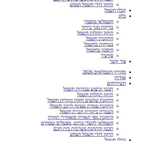
תיקון דודי חשמל ושמש
קבלן חשמל
בלוג
חשמלאי מוסמך
בדיקת מגר בידוד
תיקון תקלות חשמל
התקנות חשמל
בטיחות בחשמל
חיסכון בחשמל
סוויצ'ר
צור קשר
מחירון חשמלאים 2026
אודות
השירותים
תכנון וביצוע עבודות חשמל
תיקון תקלות חשמל
התקנת שקעים והזזת נקודות חשמל
התקנת עמדת טעינה לרכב חשמלי
העברת ביקורת חברת חשמל
התקנת גופי תאורה ומאווררי תקרה
חשמלאי לוועדי בתים, מפעלים ועסקים
תכנון והתקנת מערכות בית חכם
תיקון דודי חשמל ושמש
קבלן חשמל