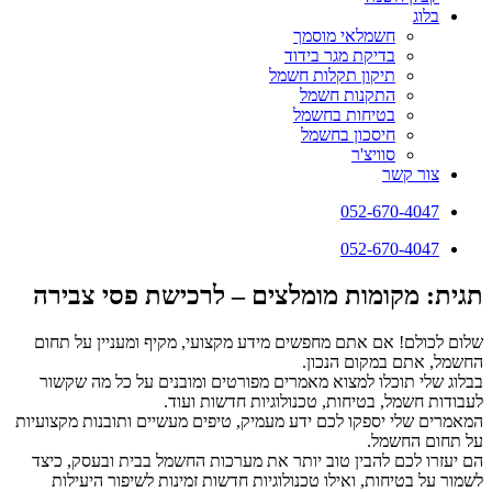
בלוג
חשמלאי מוסמך
בדיקת מגר בידוד
תיקון תקלות חשמל
התקנות חשמל
בטיחות בחשמל
חיסכון בחשמל
סוויצ'ר
צור קשר
052-670-4047
052-670-4047
תגית: מקומות מומלצים – לרכישת פסי צבירה
שלום לכולם! אם אתם מחפשים מידע מקצועי, מקיף ומעניין על תחום
החשמל, אתם במקום הנכון.
בבלוג שלי תוכלו למצוא מאמרים מפורטים ומובנים על כל מה שקשור
לעבודות חשמל, בטיחות, טכנולוגיות חדשות ועוד.
המאמרים שלי יספקו לכם ידע מעמיק, טיפים מעשיים ותובנות מקצועיות
על תחום החשמל.
הם יעזרו לכם להבין טוב יותר את מערכות החשמל בבית ובעסק, כיצד
לשמור על בטיחות, ואילו טכנולוגיות חדשות זמינות לשיפור היעילות