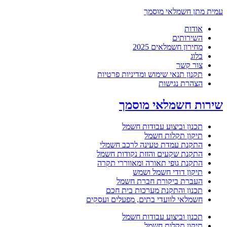
עמית מתן חשמלאי מוסמך
אודות
השירותים
מחירון חשמלאים 2025
בלוג
צור קשר
תקנון תנאי שימוש ומדיניות פרטיות
הצהרת נגישות
שירות חשמלאי מוסמך
תכנון וביצוע עבודות חשמל
תיקון תקלות חשמל
התקנת עמדת טעינה לרכב חשמלי
התקנת שקעים והזזת נקודות חשמל
התקנת גופי תאורה ומאווררי תקרה
תיקון דודי חשמל ושמש
העברת ביקורת חברת חשמל
תכנון והתקנת מערכות בית חכם
חשמלאי לוועדי בתים, מפעלים ועסקים
תכנון וביצוע עבודות חשמל
תיקון תקלות חשמל