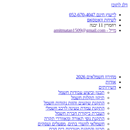
דלג לתוכן
לייעוץ חינם 052-670-4047
לשיחת וואטסאפ
רוזמרין 11 יבנה
מייל - amitmatan1509@gmail.com
מחירון חשמלאים 2026
אודות
השירותים
תכנון וביצוע עבודות חשמל
תיקון תקלות חשמל
התקנת שקעים והזזת נקודות חשמל
התקנת עמדת טעינה לרכב חשמלי
העברת ביקורת חברת חשמל
התקנת גופי תאורה ומאווררי תקרה
חשמלאי לוועדי בתים, מפעלים ועסקים
תכנון והתקנת מערכות בית חכם