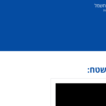
 חשמל
ות
טח: