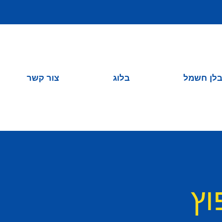
לן חשמל
בלוג
צור קשר
וץ