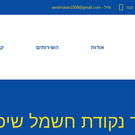
מייל - amitmatan1509@gmail.com
אודות
השירותים
קב
 נקודת חשמל שיפ