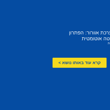
ת אוורור: הפתרון
ה אוטומטית
ת
קרא עוד באותו נושא >