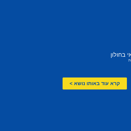
 בחולון
ת
קרא עוד באותו נושא >