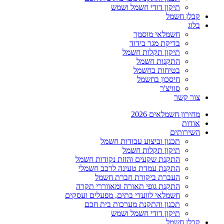
תיקון דודי חשמל ושמש
קבלן חשמל
בלוג
חשמלאי מוסמך
בדיקת מגר בידוד
תיקון תקלות חשמל
התקנות חשמל
בטיחות בחשמל
חיסכון בחשמל
סוויצ'ר
צור קשר
מחירון חשמלאים 2026
אודות
השירותים
תכנון וביצוע עבודות חשמל
תיקון תקלות חשמל
התקנת שקעים והזזת נקודות חשמל
התקנת עמדת טעינה לרכב חשמלי
העברת ביקורת חברת חשמל
התקנת גופי תאורה ומאווררי תקרה
חשמלאי לוועדי בתים, מפעלים ועסקים
תכנון והתקנת מערכות בית חכם
תיקון דודי חשמל ושמש
קבלן חשמל