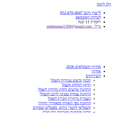
דלג לתוכן
לייעוץ חינם 052-670-4047
לשיחת וואטסאפ
רוזמרין 11 יבנה
מייל - amitmatan1509@gmail.com
מחירון חשמלאים 2026
אודות
השירותים
תכנון וביצוע עבודות חשמל
תיקון תקלות חשמל
התקנת שקעים והזזת נקודות חשמל
התקנת עמדת טעינה לרכב חשמלי
העברת ביקורת חברת חשמל
התקנת גופי תאורה ומאווררי תקרה
חשמלאי לוועדי בתים, מפעלים ועסקים
תכנון והתקנת מערכות בית חכם