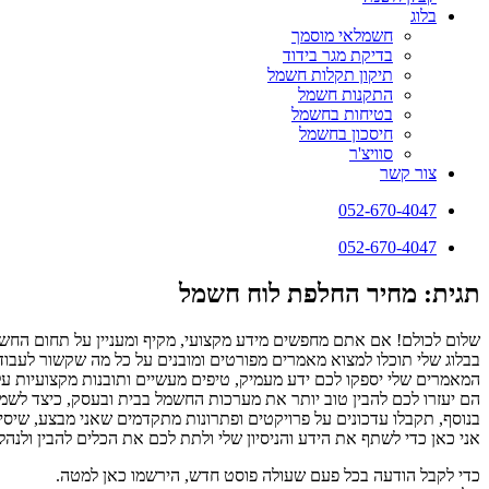
בלוג
חשמלאי מוסמך
בדיקת מגר בידוד
תיקון תקלות חשמל
התקנות חשמל
בטיחות בחשמל
חיסכון בחשמל
סוויצ'ר
צור קשר
052-670-4047
052-670-4047
תגית: מחיר החלפת לוח חשמל
שלום לכולם! אם אתם מחפשים מידע מקצועי, מקיף ומעניין על תחום החשמ
בבלוג שלי תוכלו למצוא מאמרים מפורטים ומובנים על כל מה שקשור לעבודו
המאמרים שלי יספקו לכם ידע מעמיק, טיפים מעשיים ותובנות מקצועיות ע
הם יעזרו לכם להבין טוב יותר את מערכות החשמל בבית ובעסק, כיצד לשמור 
בנוסף, תקבלו עדכונים על פרויקטים ופתרונות מתקדמים שאני מבצע, שיסי
אני כאן כדי לשתף את הידע והניסיון שלי ולתת לכם את הכלים להבין ולנ
כדי לקבל הודעה בכל פעם שעולה פוסט חדש, הירשמו כאן למטה.