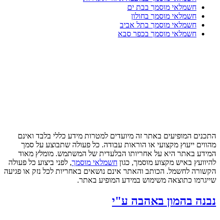
חשמלאי מוסמך בבת ים
חשמלאי מוסמך בחולון
חשמלאי מוסמך בתל אביב
חשמלאי מוסמך בכפר סבא
התכנים המופיעים באתר זה מיועדים למטרות מידע כללי בלבד ואינם
מהווים ייעוץ מקצועי או הוראות עבודה. כל פעולה שתבוצע על סמך
המידע באתר היא על אחריותו הבלעדית של המשתמש. מומלץ מאוד
להיוועץ באיש מקצוע מוסמך, כגון
חשמלאי מוסמך
, לפני ביצוע כל פעולה
הקשורה לחשמל. הכותב והאתר אינם נושאים באחריות לכל נזק או פגיעה
שייגרמו כתוצאה משימוש במידע המופיע באתר.
נבנה בהמון באהבה ע"י