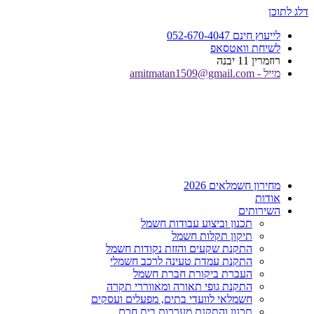
דלג לתוכן
לייעוץ חינם 052-670-4047
לשיחת וואטסאפ
רוזמרין 11 יבנה
מייל - amitmatan1509@gmail.com
מחירון חשמלאים 2026
אודות
השירותים
תכנון וביצוע עבודות חשמל
תיקון תקלות חשמל
התקנת שקעים והזזת נקודות חשמל
התקנת עמדת טעינה לרכב חשמלי
העברת ביקורת חברת חשמל
התקנת גופי תאורה ומאווררי תקרה
חשמלאי לוועדי בתים, מפעלים ועסקים
תכנון והתקנת מערכות בית חכם