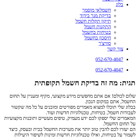
בלוג
חשמלאי מוסמך
בדיקת מגר בידוד
תיקון תקלות חשמל
התקנות חשמל
בטיחות בחשמל
חיסכון בחשמל
סוויצ'ר
צור קשר
052-670-4047
052-670-4047
תגית: מה זה בדיקת חשמל תקופתית
שלום לכולם! אם אתם מחפשים מידע מקצועי, מקיף ומעניין על תחום
החשמל, אתם במקום הנכון.
בבלוג שלי תוכלו למצוא מאמרים מפורטים ומובנים על כל מה שקשור
לעבודות חשמל, בטיחות, טכנולוגיות חדשות ועוד.
המאמרים שלי יספקו לכם ידע מעמיק, טיפים מעשיים ותובנות מקצועיות
על תחום החשמל.
הם יעזרו לכם להבין טוב יותר את מערכות החשמל בבית ובעסק, כיצד
לשמור על בטיחות, ואילו טכנולוגיות חדשות זמינות לשיפור היעילות