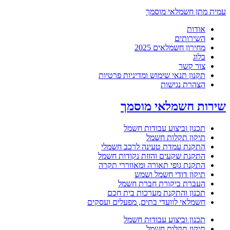
עמית מתן חשמלאי מוסמך
אודות
השירותים
מחירון חשמלאים 2025
בלוג
צור קשר
תקנון תנאי שימוש ומדיניות פרטיות
הצהרת נגישות
שירות חשמלאי מוסמך
תכנון וביצוע עבודות חשמל
תיקון תקלות חשמל
התקנת עמדת טעינה לרכב חשמלי
התקנת שקעים והזזת נקודות חשמל
התקנת גופי תאורה ומאווררי תקרה
תיקון דודי חשמל ושמש
העברת ביקורת חברת חשמל
תכנון והתקנת מערכות בית חכם
חשמלאי לוועדי בתים, מפעלים ועסקים
תכנון וביצוע עבודות חשמל
תיקון תקלות חשמל