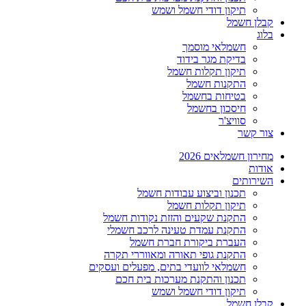
תיקון דודי חשמל ושמש
קבלן חשמל
בלוג
חשמלאי מוסמך
בדיקת מגר בידוד
תיקון תקלות חשמל
התקנות חשמל
בטיחות בחשמל
חיסכון בחשמל
סוויצ'ר
צור קשר
מחירון חשמלאים 2026
אודות
השירותים
תכנון וביצוע עבודות חשמל
תיקון תקלות חשמל
התקנת שקעים והזזת נקודות חשמל
התקנת עמדת טעינה לרכב חשמלי
העברת ביקורת חברת חשמל
התקנת גופי תאורה ומאווררי תקרה
חשמלאי לוועדי בתים, מפעלים ועסקים
תכנון והתקנת מערכות בית חכם
תיקון דודי חשמל ושמש
קבלן חשמל