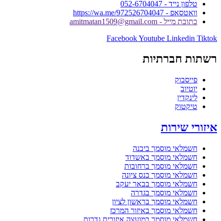
טלפון נייד - 052-6704047
וואטסאפ - https://wa.me/972526704047
כתובת מייל - amitmatan1509@gmail.com
Facebook
Youtube
Linkedin
Tiktok
רשתות חברתיות
פייסבוק
יוטיוב
לינקדין
טיקטוק
איזורי שירות
חשמלאי מוסמך ביבנה
חשמלאי מוסמך באשדוד
חשמלאי מוסמך ברחובות
חשמלאי מוסמך בנס ציונה
חשמלאי מוסמך בבאר יעקב
חשמלאי מוסמך בגדרה
חשמלאי מוסמך בראשון לציון
חשמלאי מוסמך באיזור המרכז
חשמלאי מוסמך במועצה איזורית גדרות