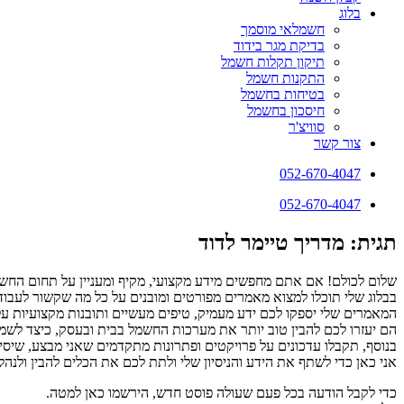
בלוג
חשמלאי מוסמך
בדיקת מגר בידוד
תיקון תקלות חשמל
התקנות חשמל
בטיחות בחשמל
חיסכון בחשמל
סוויצ'ר
צור קשר
052-670-4047
052-670-4047
תגית: מדריך טיימר לדוד
שלום לכולם! אם אתם מחפשים מידע מקצועי, מקיף ומעניין על תחום החשמ
בבלוג שלי תוכלו למצוא מאמרים מפורטים ומובנים על כל מה שקשור לעבודו
המאמרים שלי יספקו לכם ידע מעמיק, טיפים מעשיים ותובנות מקצועיות ע
הם יעזרו לכם להבין טוב יותר את מערכות החשמל בבית ובעסק, כיצד לשמור 
בנוסף, תקבלו עדכונים על פרויקטים ופתרונות מתקדמים שאני מבצע, שיסי
אני כאן כדי לשתף את הידע והניסיון שלי ולתת לכם את הכלים להבין ולנ
כדי לקבל הודעה בכל פעם שעולה פוסט חדש, הירשמו כאן למטה.