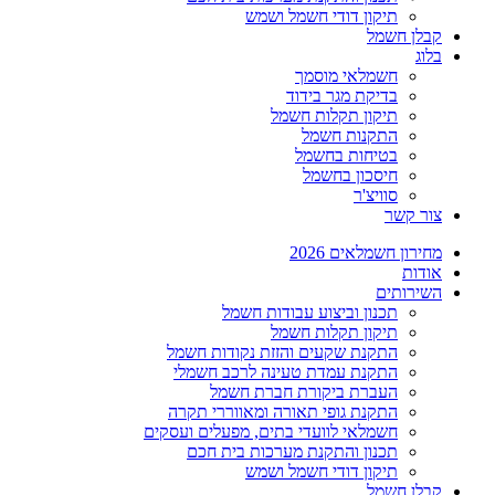
תיקון דודי חשמל ושמש
קבלן חשמל
בלוג
חשמלאי מוסמך
בדיקת מגר בידוד
תיקון תקלות חשמל
התקנות חשמל
בטיחות בחשמל
חיסכון בחשמל
סוויצ'ר
צור קשר
מחירון חשמלאים 2026
אודות
השירותים
תכנון וביצוע עבודות חשמל
תיקון תקלות חשמל
התקנת שקעים והזזת נקודות חשמל
התקנת עמדת טעינה לרכב חשמלי
העברת ביקורת חברת חשמל
התקנת גופי תאורה ומאווררי תקרה
חשמלאי לוועדי בתים, מפעלים ועסקים
תכנון והתקנת מערכות בית חכם
תיקון דודי חשמל ושמש
קבלן חשמל