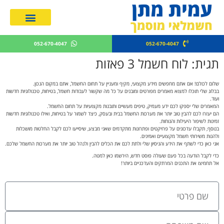
מחירון חשמלאים 2026
052-670-4047
052-670-4047
תגית: לוח חשמל 3 פאזות
שלום לכולם! אם אתם מחפשים מידע מקצועי, מקיף ומעניין על תחום החשמל, אתם במקום הנכון.
בבלוג שלי תוכלו למצוא מאמרים מפורטים ומובנים על כל מה שקשור לעבודות חשמל, בטיחות, טכנולוגיות חדשות
ועוד.
המאמרים שלי יספקו לכם ידע מעמיק, טיפים מעשיים ותובנות מקצועיות על תחום החשמל.
הם יעזרו לכם להבין טוב יותר את מערכות החשמל בבית ובעסק, כיצד לשמור על בטיחות, ואילו טכנולוגיות חדשות
זמינות לשיפור היעילות והנוחות.
בנוסף, תקבלו עדכונים על פרויקטים ופתרונות מתקדמים שאני מבצע, שיסייעו לכם לקבל החלטות מושכלות
ולהנות משירותי חשמל מקצועיים ואמינים.
אני כאן כדי לשתף את הידע והניסיון שלי ולתת לכם את הכלים להבין ולנהל טוב יותר את מערכות החשמל שלכם.
כדי לקבל הודעה בכל פעם שעולה פוסט חדש, הירשמו כאן למטה.
אל תחמיצו את התכנים המרתקים והעדכניים ביותר!