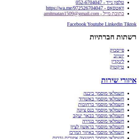
טלפון נייד - 052-6704047
וואטסאפ - https://wa.me/972526704047
כתובת מייל - amitmatan1509@gmail.com
Facebook
Youtube
Linkedin
Tiktok
רשתות חברתיות
פייסבוק
יוטיוב
לינקדין
טיקטוק
איזורי שירות
חשמלאי מוסמך ביבנה
חשמלאי מוסמך באשדוד
חשמלאי מוסמך ברחובות
חשמלאי מוסמך בנס ציונה
חשמלאי מוסמך בבאר יעקב
חשמלאי מוסמך בגדרה
חשמלאי מוסמך בראשון לציון
חשמלאי מוסמך באיזור המרכז
חשמלאי מוסמך במועצה איזורית גדרות