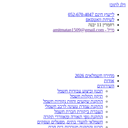
דלג לתוכן
לייעוץ חינם 052-670-4047
לשיחת וואטסאפ
רוזמרין 11 יבנה
מייל - amitmatan1509@gmail.com
מחירון חשמלאים 2026
אודות
השירותים
תכנון וביצוע עבודות חשמל
תיקון תקלות חשמל
התקנת שקעים והזזת נקודות חשמל
התקנת עמדת טעינה לרכב חשמלי
העברת ביקורת חברת חשמל
התקנת גופי תאורה ומאווררי תקרה
חשמלאי לוועדי בתים, מפעלים ועסקים
תכנון והתקנת מערכות בית חכם