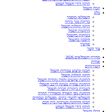
תיקון דודי חשמל ושמש
קבלן חשמל
בלוג
חשמלאי מוסמך
בדיקת מגר בידוד
תיקון תקלות חשמל
התקנות חשמל
בטיחות בחשמל
חיסכון בחשמל
סוויצ'ר
צור קשר
מחירון חשמלאים 2026
אודות
השירותים
תכנון וביצוע עבודות חשמל
תיקון תקלות חשמל
התקנת שקעים והזזת נקודות חשמל
התקנת עמדת טעינה לרכב חשמלי
העברת ביקורת חברת חשמל
התקנת גופי תאורה ומאווררי תקרה
חשמלאי לוועדי בתים, מפעלים ועסקים
תכנון והתקנת מערכות בית חכם
תיקון דודי חשמל ושמש
קבלן חשמל