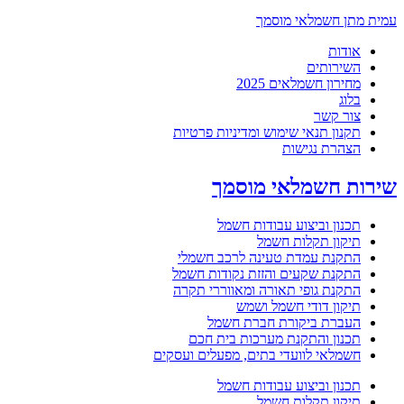
עמית מתן חשמלאי מוסמך
אודות
השירותים
מחירון חשמלאים 2025
בלוג
צור קשר
תקנון תנאי שימוש ומדיניות פרטיות
הצהרת נגישות
שירות חשמלאי מוסמך
תכנון וביצוע עבודות חשמל
תיקון תקלות חשמל
התקנת עמדת טעינה לרכב חשמלי
התקנת שקעים והזזת נקודות חשמל
התקנת גופי תאורה ומאווררי תקרה
תיקון דודי חשמל ושמש
העברת ביקורת חברת חשמל
תכנון והתקנת מערכות בית חכם
חשמלאי לוועדי בתים, מפעלים ועסקים
תכנון וביצוע עבודות חשמל
תיקון תקלות חשמל