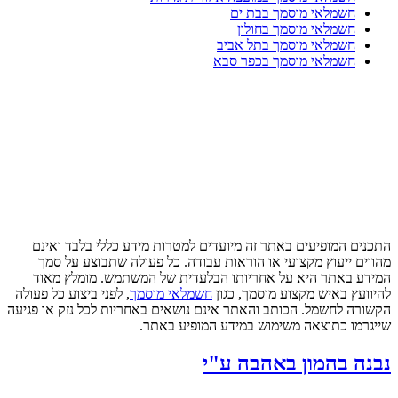
חשמלאי מוסמך בבת ים
חשמלאי מוסמך בחולון
חשמלאי מוסמך בתל אביב
חשמלאי מוסמך בכפר סבא
התכנים המופיעים באתר זה מיועדים למטרות מידע כללי בלבד ואינם
מהווים ייעוץ מקצועי או הוראות עבודה. כל פעולה שתבוצע על סמך
המידע באתר היא על אחריותו הבלעדית של המשתמש. מומלץ מאוד
להיוועץ באיש מקצוע מוסמך, כגון
חשמלאי מוסמך
, לפני ביצוע כל פעולה
הקשורה לחשמל. הכותב והאתר אינם נושאים באחריות לכל נזק או פגיעה
שייגרמו כתוצאה משימוש במידע המופיע באתר.
נבנה בהמון באהבה ע"י