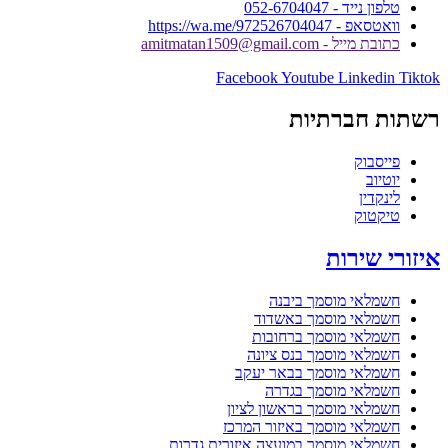
טלפון נייד - 052-6704047
וואטסאפ - https://wa.me/972526704047
כתובת מייל - amitmatan1509@gmail.com
Facebook
Youtube
Linkedin
Tiktok
רשתות חברתיות
פייסבוק
יוטיוב
לינקדין
טיקטוק
איזורי שירות
חשמלאי מוסמך ביבנה
חשמלאי מוסמך באשדוד
חשמלאי מוסמך ברחובות
חשמלאי מוסמך בנס ציונה
חשמלאי מוסמך בבאר יעקב
חשמלאי מוסמך בגדרה
חשמלאי מוסמך בראשון לציון
חשמלאי מוסמך באיזור המרכז
חשמלאי מוסמך במועצה איזורית גדרות