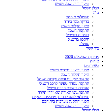
תיקון דודי חשמל ושמש
קבלן חשמל
בלוג
חשמלאי מוסמך
בדיקת מגר בידוד
תיקון תקלות חשמל
התקנות חשמל
בטיחות בחשמל
חיסכון בחשמל
סוויצ'ר
צור קשר
מחירון חשמלאים 2026
אודות
השירותים
תכנון וביצוע עבודות חשמל
תיקון תקלות חשמל
התקנת שקעים והזזת נקודות חשמל
התקנת עמדת טעינה לרכב חשמלי
העברת ביקורת חברת חשמל
התקנת גופי תאורה ומאווררי תקרה
חשמלאי לוועדי בתים, מפעלים ועסקים
תכנון והתקנת מערכות בית חכם
תיקון דודי חשמל ושמש
קבלן חשמל