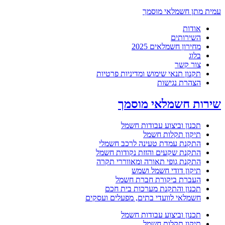
עמית מתן חשמלאי מוסמך
אודות
השירותים
מחירון חשמלאים 2025
בלוג
צור קשר
תקנון תנאי שימוש ומדיניות פרטיות
הצהרת נגישות
שירות חשמלאי מוסמך
תכנון וביצוע עבודות חשמל
תיקון תקלות חשמל
התקנת עמדת טעינה לרכב חשמלי
התקנת שקעים והזזת נקודות חשמל
התקנת גופי תאורה ומאווררי תקרה
תיקון דודי חשמל ושמש
העברת ביקורת חברת חשמל
תכנון והתקנת מערכות בית חכם
חשמלאי לוועדי בתים, מפעלים ועסקים
תכנון וביצוע עבודות חשמל
תיקון תקלות חשמל