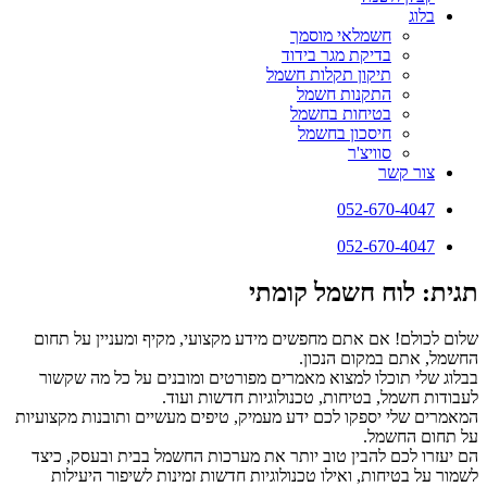
בלוג
חשמלאי מוסמך
בדיקת מגר בידוד
תיקון תקלות חשמל
התקנות חשמל
בטיחות בחשמל
חיסכון בחשמל
סוויצ'ר
צור קשר
052-670-4047
052-670-4047
תגית: לוח חשמל קומתי
שלום לכולם! אם אתם מחפשים מידע מקצועי, מקיף ומעניין על תחום
החשמל, אתם במקום הנכון.
בבלוג שלי תוכלו למצוא מאמרים מפורטים ומובנים על כל מה שקשור
לעבודות חשמל, בטיחות, טכנולוגיות חדשות ועוד.
המאמרים שלי יספקו לכם ידע מעמיק, טיפים מעשיים ותובנות מקצועיות
על תחום החשמל.
הם יעזרו לכם להבין טוב יותר את מערכות החשמל בבית ובעסק, כיצד
לשמור על בטיחות, ואילו טכנולוגיות חדשות זמינות לשיפור היעילות