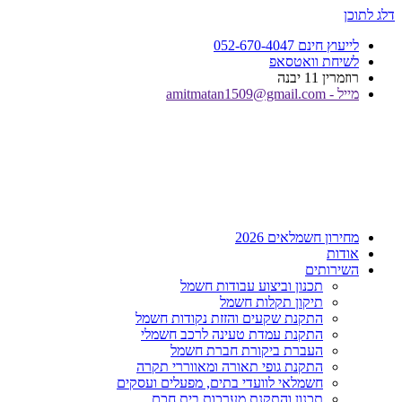
דלג לתוכן
לייעוץ חינם 052-670-4047
לשיחת וואטסאפ
רוזמרין 11 יבנה
מייל - amitmatan1509@gmail.com
מחירון חשמלאים 2026
אודות
השירותים
תכנון וביצוע עבודות חשמל
תיקון תקלות חשמל
התקנת שקעים והזזת נקודות חשמל
התקנת עמדת טעינה לרכב חשמלי
העברת ביקורת חברת חשמל
התקנת גופי תאורה ומאווררי תקרה
חשמלאי לוועדי בתים, מפעלים ועסקים
תכנון והתקנת מערכות בית חכם