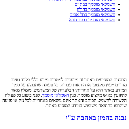
חשמלאי מוסמך בבת ים
חשמלאי מוסמך בחולון
חשמלאי מוסמך בתל אביב
חשמלאי מוסמך בכפר סבא
התכנים המופיעים באתר זה מיועדים למטרות מידע כללי בלבד ואינם
מהווים ייעוץ מקצועי או הוראות עבודה. כל פעולה שתבוצע על סמך
המידע באתר היא על אחריותו הבלעדית של המשתמש. מומלץ מאוד
להיוועץ באיש מקצוע מוסמך, כגון
חשמלאי מוסמך
, לפני ביצוע כל פעולה
הקשורה לחשמל. הכותב והאתר אינם נושאים באחריות לכל נזק או פגיעה
שייגרמו כתוצאה משימוש במידע המופיע באתר.
נבנה בהמון באהבה ע"י