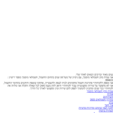
נעים מאוד וברוכים הבאים לאתר שלי.
אני עמית מתן חשמלאי מוסמך, עם ניסיון של מעל 10 שנים בתחום החשמל, חשמלאי מוסמך מספר רישיון :
994615.
אני מספק ללקוחותיי פתרונות חשמל מתקדמים לבית לעסק ולתעשייה, אחזקה שוטפת ותיקונים בתחומי החשמל,
אני לא מתפשר על שירות ומקצועיות עבור לקוחותיי ודואג לתת מענה 24/6 לכל שאלה ותקלה אני מלווה את
לקוחותיי כבר שנים ומתכוון להמשיך לספק להם שירות זמין ומקצועי לאורך כל הדרך.
עמית מתן חשמלאי מוסמך
אודות
השירותים
מחירון חשמלאים 2025
בלוג
צור קשר
תקנון תנאי שימוש ומדיניות פרטיות
הצהרת נגישות