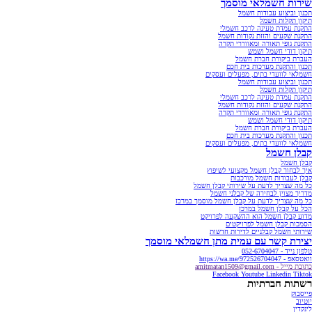
שירות חשמלאי מוסמך
תכנון וביצוע עבודות חשמל
תיקון תקלות חשמל
התקנת עמדת טעינה לרכב חשמלי
התקנת שקעים והזזת נקודות חשמל
התקנת גופי תאורה ומאווררי תקרה
תיקון דודי חשמל ושמש
העברת ביקורת חברת חשמל
תכנון והתקנת מערכות בית חכם
חשמלאי לוועדי בתים, מפעלים ועסקים
תכנון וביצוע עבודות חשמל
תיקון תקלות חשמל
התקנת עמדת טעינה לרכב חשמלי
התקנת שקעים והזזת נקודות חשמל
התקנת גופי תאורה ומאווררי תקרה
תיקון דודי חשמל ושמש
העברת ביקורת חברת חשמל
תכנון והתקנת מערכות בית חכם
חשמלאי לוועדי בתים, מפעלים ועסקים
קבלן חשמל
קבלן חשמל
איך לבחור קבלן חשמל מקצועי לשיפוץ
קבלן לעבודות חשמל מורכבות
כל מה שצריך לדעת על שירותי קבלן חשמל
מדריך מצוין לבחירה של קבלני חשמל
כל מה שצריך לדעת על קבלן חשמל מוסמך במרכז
הכל על קבלן חשמל במרכז
מדוע קבלן חשמל הוא ההשקעה לפרויקט
הסמכות קבלן חשמל לפרויקטים
שירותי חשמל קבלניים לדירות חדשות
יצירת קשר עם עמית מתן חשמלאי מוסמך
טלפון נייד - 052-6704047
וואטסאפ - https://wa.me/972526704047
כתובת מייל - amitmatan1509@gmail.com
Facebook
Youtube
Linkedin
Tiktok
רשתות חברתיות
פייסבוק
יוטיוב
לינקדין