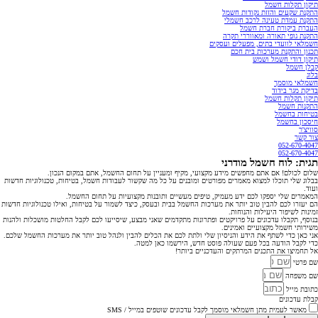
תיקון תקלות חשמל
התקנת שקעים והזזת נקודות חשמל
התקנת עמדת טעינה לרכב חשמלי
העברת ביקורת חברת חשמל
התקנת גופי תאורה ומאווררי תקרה
חשמלאי לוועדי בתים, מפעלים ועסקים
תכנון והתקנת מערכות בית חכם
תיקון דודי חשמל ושמש
קבלן חשמל
בלוג
חשמלאי מוסמך
בדיקת מגר בידוד
תיקון תקלות חשמל
התקנות חשמל
בטיחות בחשמל
חיסכון בחשמל
סוויצ'ר
צור קשר
052-670-4047
052-670-4047
תגית: לוח חשמל מודרני
שלום לכולם! אם אתם מחפשים מידע מקצועי, מקיף ומעניין על תחום החשמל, אתם במקום הנכון.
בבלוג שלי תוכלו למצוא מאמרים מפורטים ומובנים על כל מה שקשור לעבודות חשמל, בטיחות, טכנולוגיות חדשות
ועוד.
המאמרים שלי יספקו לכם ידע מעמיק, טיפים מעשיים ותובנות מקצועיות על תחום החשמל.
הם יעזרו לכם להבין טוב יותר את מערכות החשמל בבית ובעסק, כיצד לשמור על בטיחות, ואילו טכנולוגיות חדשות
זמינות לשיפור היעילות והנוחות.
בנוסף, תקבלו עדכונים על פרויקטים ופתרונות מתקדמים שאני מבצע, שיסייעו לכם לקבל החלטות מושכלות ולהנות
משירותי חשמל מקצועיים ואמינים.
אני כאן כדי לשתף את הידע והניסיון שלי ולתת לכם את הכלים להבין ולנהל טוב יותר את מערכות החשמל שלכם.
כדי לקבל הודעה בכל פעם שעולה פוסט חדש, הירשמו כאן למטה.
אל תחמיצו את התכנים המרתקים והעדכניים ביותר!
שם פרטי
שם משפחה
כתובת מייל
קבלת עדכונים
מאשר לעמית מתן חשמלאי מוסמך לקבל עדכונים שוטפים במייל / SMS