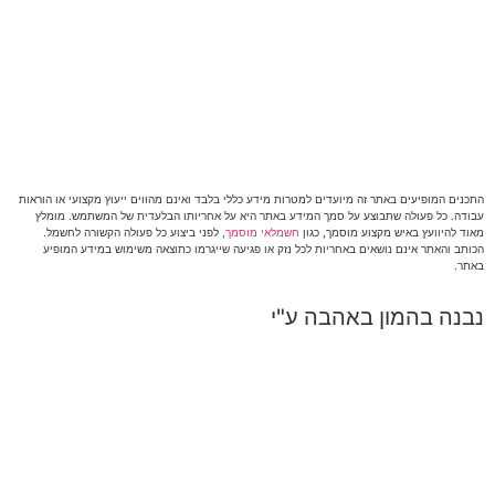
התכנים המופיעים באתר זה מיועדים למטרות מידע כללי בלבד ואינם מהווים ייעוץ מקצועי או הוראות
עבודה. כל פעולה שתבוצע על סמך המידע באתר היא על אחריותו הבלעדית של המשתמש. מומלץ
מאוד להיוועץ באיש מקצוע מוסמך, כגון
חשמלאי מוסמך
, לפני ביצוע כל פעולה הקשורה לחשמל.
הכותב והאתר אינם נושאים באחריות לכל נזק או פגיעה שייגרמו כתוצאה משימוש במידע המופיע
באתר.
נבנה בהמון באהבה ע"י