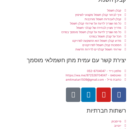
קבלן חשמל
איך לבחור קבלן חשמל מקצועי לשיפוץ
קבלן לעבודות חשמל מורכבות
כל מה שצריך לדעת על שירותי קבלן חשמל
מדריך מצוין לבחירה של קבלני חשמל
כל מה שצריך לדעת על קבלן חשמל מוסמך במרכז
הכל על קבלן חשמל במרכז
מדוע קבלן חשמל הוא ההשקעה לפרויקט
הסמכות קבלן חשמל לפרויקטים
שירותי חשמל קבלניים לדירות חדשות
יצירת קשר עם עמית מתן חשמלאי מוסמך
טלפון נייד - 052-6704047
וואטסאפ - https://wa.me/972526704047
כתובת מייל - amitmatan1509@gmail.com
רשתות חברתיות
פייסבוק
יוטיוב