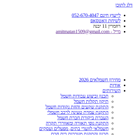
דלג לתוכן
לייעוץ חינם 052-670-4047
לשיחת וואטסאפ
רוזמרין 11 יבנה
מייל - amitmatan1509@gmail.com
מחירון חשמלאים 2026
אודות
השירותים
תכנון וביצוע עבודות חשמל
תיקון תקלות חשמל
התקנת שקעים והזזת נקודות חשמל
התקנת עמדת טעינה לרכב חשמלי
העברת ביקורת חברת חשמל
התקנת גופי תאורה ומאווררי תקרה
חשמלאי לוועדי בתים, מפעלים ועסקים
תכנון והתקנת מערכות בית חכם