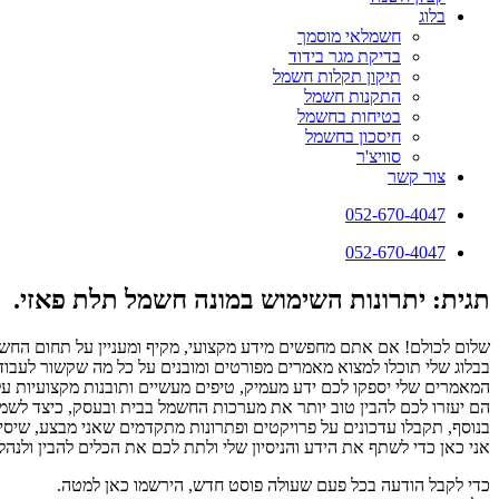
בלוג
חשמלאי מוסמך
בדיקת מגר בידוד
תיקון תקלות חשמל
התקנות חשמל
בטיחות בחשמל
חיסכון בחשמל
סוויצ'ר
צור קשר
052-670-4047
052-670-4047
תגית: יתרונות השימוש במונה חשמל תלת פאזי.
שלום לכולם! אם אתם מחפשים מידע מקצועי, מקיף ומעניין על תחום החשמ
בבלוג שלי תוכלו למצוא מאמרים מפורטים ומובנים על כל מה שקשור לעבודו
המאמרים שלי יספקו לכם ידע מעמיק, טיפים מעשיים ותובנות מקצועיות ע
הם יעזרו לכם להבין טוב יותר את מערכות החשמל בבית ובעסק, כיצד לשמור 
בנוסף, תקבלו עדכונים על פרויקטים ופתרונות מתקדמים שאני מבצע, שיסי
אני כאן כדי לשתף את הידע והניסיון שלי ולתת לכם את הכלים להבין ולנ
כדי לקבל הודעה בכל פעם שעולה פוסט חדש, הירשמו כאן למטה.