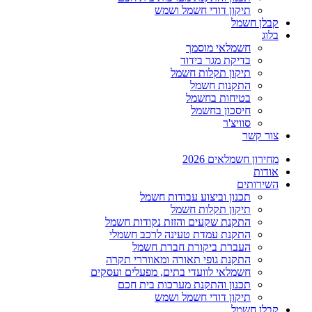
תיקון דודי חשמל ושמש
קבלן חשמל
בלוג
חשמלאי מוסמך
בדיקת מגר בידוד
תיקון תקלות חשמל
התקנות חשמל
בטיחות בחשמל
חיסכון בחשמל
סוויצ'ר
צור קשר
מחירון חשמלאים 2026
אודות
השירותים
תכנון וביצוע עבודות חשמל
תיקון תקלות חשמל
התקנת שקעים והזזת נקודות חשמל
התקנת עמדת טעינה לרכב חשמלי
העברת ביקורת חברת חשמל
התקנת גופי תאורה ומאווררי תקרה
חשמלאי לוועדי בתים, מפעלים ועסקים
תכנון והתקנת מערכות בית חכם
תיקון דודי חשמל ושמש
קבלן חשמל