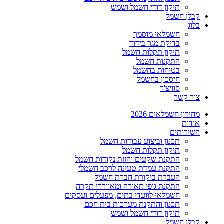
תיקון דודי חשמל ושמש
קבלן חשמל
בלוג
חשמלאי מוסמך
בדיקת מגר בידוד
תיקון תקלות חשמל
התקנות חשמל
בטיחות בחשמל
חיסכון בחשמל
סוויצ'ר
צור קשר
מחירון חשמלאים 2026
אודות
השירותים
תכנון וביצוע עבודות חשמל
תיקון תקלות חשמל
התקנת שקעים והזזת נקודות חשמל
התקנת עמדת טעינה לרכב חשמלי
העברת ביקורת חברת חשמל
התקנת גופי תאורה ומאווררי תקרה
חשמלאי לוועדי בתים, מפעלים ועסקים
תכנון והתקנת מערכות בית חכם
תיקון דודי חשמל ושמש
קבלן חשמל