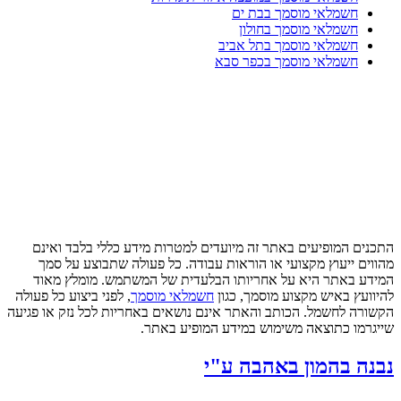
חשמלאי מוסמך בבת ים
חשמלאי מוסמך בחולון
חשמלאי מוסמך בתל אביב
חשמלאי מוסמך בכפר סבא
התכנים המופיעים באתר זה מיועדים למטרות מידע כללי בלבד ואינם
מהווים ייעוץ מקצועי או הוראות עבודה. כל פעולה שתבוצע על סמך
המידע באתר היא על אחריותו הבלעדית של המשתמש. מומלץ מאוד
להיוועץ באיש מקצוע מוסמך, כגון
חשמלאי מוסמך
, לפני ביצוע כל פעולה
הקשורה לחשמל. הכותב והאתר אינם נושאים באחריות לכל נזק או פגיעה
שייגרמו כתוצאה משימוש במידע המופיע באתר.
נבנה בהמון באהבה ע"י