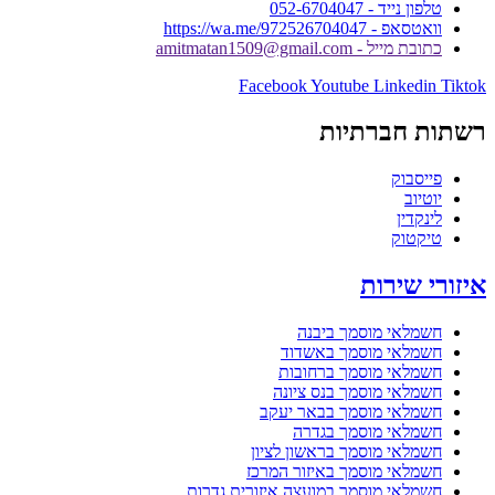
טלפון נייד - 052-6704047
וואטסאפ - https://wa.me/972526704047
כתובת מייל - amitmatan1509@gmail.com
Facebook
Youtube
Linkedin
Tiktok
רשתות חברתיות
פייסבוק
יוטיוב
לינקדין
טיקטוק
איזורי שירות
חשמלאי מוסמך ביבנה
חשמלאי מוסמך באשדוד
חשמלאי מוסמך ברחובות
חשמלאי מוסמך בנס ציונה
חשמלאי מוסמך בבאר יעקב
חשמלאי מוסמך בגדרה
חשמלאי מוסמך בראשון לציון
חשמלאי מוסמך באיזור המרכז
חשמלאי מוסמך במועצה איזורית גדרות