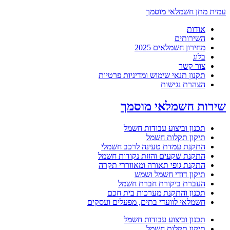
עמית מתן חשמלאי מוסמך
אודות
השירותים
מחירון חשמלאים 2025
בלוג
צור קשר
תקנון תנאי שימוש ומדיניות פרטיות
הצהרת נגישות
שירות חשמלאי מוסמך
תכנון וביצוע עבודות חשמל
תיקון תקלות חשמל
התקנת עמדת טעינה לרכב חשמלי
התקנת שקעים והזזת נקודות חשמל
התקנת גופי תאורה ומאווררי תקרה
תיקון דודי חשמל ושמש
העברת ביקורת חברת חשמל
תכנון והתקנת מערכות בית חכם
חשמלאי לוועדי בתים, מפעלים ועסקים
תכנון וביצוע עבודות חשמל
תיקון תקלות חשמל