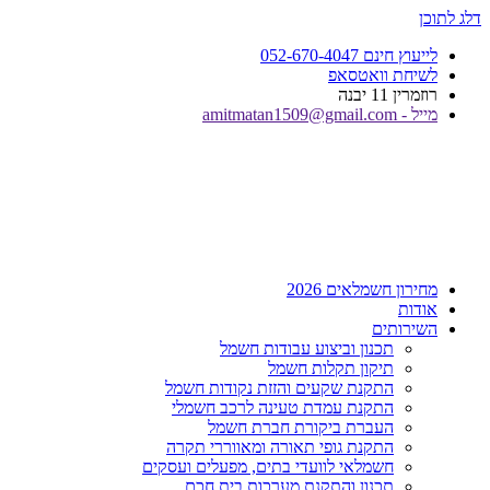
דלג לתוכן
לייעוץ חינם 052-670-4047
לשיחת וואטסאפ
רוזמרין 11 יבנה
מייל - amitmatan1509@gmail.com
מחירון חשמלאים 2026
אודות
השירותים
תכנון וביצוע עבודות חשמל
תיקון תקלות חשמל
התקנת שקעים והזזת נקודות חשמל
התקנת עמדת טעינה לרכב חשמלי
העברת ביקורת חברת חשמל
התקנת גופי תאורה ומאווררי תקרה
חשמלאי לוועדי בתים, מפעלים ועסקים
תכנון והתקנת מערכות בית חכם