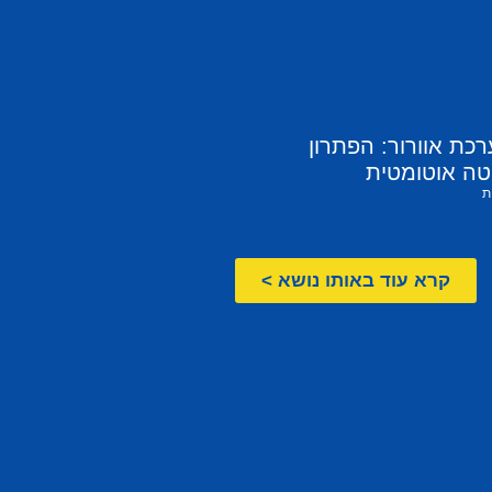
ת אוורור: הפתרון
ה אוטומטית
ת
קרא עוד באותו נושא >