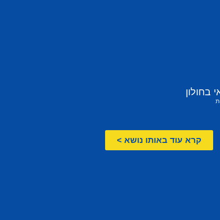
 בחולון
ת
קרא עוד באותו נושא >