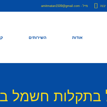
מייל - amitmatan1509@gmail.com
אודות
השירותים
קב
ל בתקלות חשמל בק