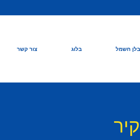
לן חשמל
בלוג
צור קשר
יר