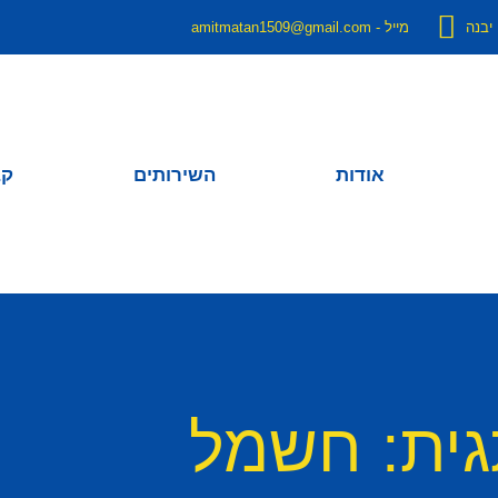
מייל - amitmatan1509@gmail.com
אודות
השירותים
קב
ית: חשמל