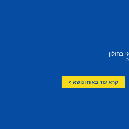
 בחולון
ת
קרא עוד באותו נושא >