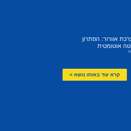
ת אוורור: הפתרון
ה אוטומטית
ת
קרא עוד באותו נושא >