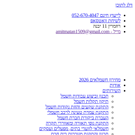
דלג לתוכן
לייעוץ חינם 052-670-4047
לשיחת וואטסאפ
רוזמרין 11 יבנה
מייל - amitmatan1509@gmail.com
מחירון חשמלאים 2026
אודות
השירותים
תכנון וביצוע עבודות חשמל
תיקון תקלות חשמל
התקנת שקעים והזזת נקודות חשמל
התקנת עמדת טעינה לרכב חשמלי
העברת ביקורת חברת חשמל
התקנת גופי תאורה ומאווררי תקרה
חשמלאי לוועדי בתים, מפעלים ועסקים
תכנון והתקנת מערכות בית חכם