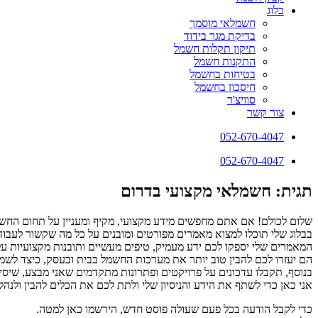
בלוג
חשמלאי מוסמך
בדיקת מגר בידוד
תיקון תקלות חשמל
התקנות חשמל
בטיחות בחשמל
חיסכון בחשמל
סוויצ'ר
צור קשר
052-670-4047
052-670-4047
תגית: חשמלאי מקצועי בדרום
שלום לכולם! אם אתם מחפשים מידע מקצועי, מקיף ומעניין על תחום החשמ
בבלוג שלי תוכלו למצוא מאמרים מפורטים ומובנים על כל מה שקשור לעבודו
המאמרים שלי יספקו לכם ידע מעמיק, טיפים מעשיים ותובנות מקצועיות ע
הם יעזרו לכם להבין טוב יותר את מערכות החשמל בבית ובעסק, כיצד לשמור 
בנוסף, תקבלו עדכונים על פרויקטים ופתרונות מתקדמים שאני מבצע, שיסי
אני כאן כדי לשתף את הידע והניסיון שלי ולתת לכם את הכלים להבין ולנ
כדי לקבל הודעה בכל פעם שעולה פוסט חדש, הירשמו כאן למטה.