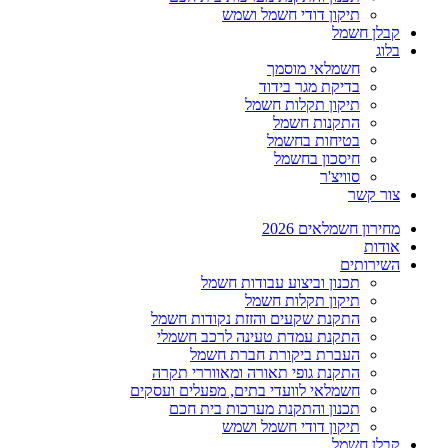
תיקון דודי חשמל ושמש
קבלן חשמל
בלוג
חשמלאי מוסמך
בדיקת מגר בידוד
תיקון תקלות חשמל
התקנות חשמל
בטיחות בחשמל
חיסכון בחשמל
סוויצ'ר
צור קשר
מחירון חשמלאים 2026
אודות
השירותים
תכנון וביצוע עבודות חשמל
תיקון תקלות חשמל
התקנת שקעים והזזת נקודות חשמל
התקנת עמדת טעינה לרכב חשמלי
העברת ביקורת חברת חשמל
התקנת גופי תאורה ומאווררי תקרה
חשמלאי לוועדי בתים, מפעלים ועסקים
תכנון והתקנת מערכות בית חכם
תיקון דודי חשמל ושמש
קבלן חשמל