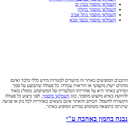
חשמלאי מוסמך בבת ים
חשמלאי מוסמך בחולון
חשמלאי מוסמך בתל אביב
חשמלאי מוסמך בכפר סבא
התכנים המופיעים באתר זה מיועדים למטרות מידע כללי בלבד ואינם
מהווים ייעוץ מקצועי או הוראות עבודה. כל פעולה שתבוצע על סמך
המידע באתר היא על אחריותו הבלעדית של המשתמש. מומלץ מאוד
להיוועץ באיש מקצוע מוסמך, כגון
חשמלאי מוסמך
, לפני ביצוע כל פעולה
הקשורה לחשמל. הכותב והאתר אינם נושאים באחריות לכל נזק או פגיעה
שייגרמו כתוצאה משימוש במידע המופיע באתר.
נבנה בהמון באהבה ע"י