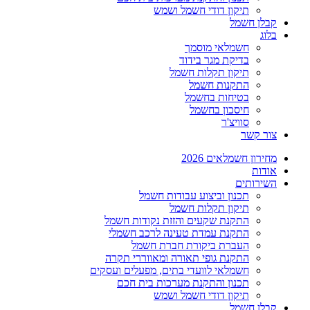
תיקון דודי חשמל ושמש
קבלן חשמל
בלוג
חשמלאי מוסמך
בדיקת מגר בידוד
תיקון תקלות חשמל
התקנות חשמל
בטיחות בחשמל
חיסכון בחשמל
סוויצ'ר
צור קשר
מחירון חשמלאים 2026
אודות
השירותים
תכנון וביצוע עבודות חשמל
תיקון תקלות חשמל
התקנת שקעים והזזת נקודות חשמל
התקנת עמדת טעינה לרכב חשמלי
העברת ביקורת חברת חשמל
התקנת גופי תאורה ומאווררי תקרה
חשמלאי לוועדי בתים, מפעלים ועסקים
תכנון והתקנת מערכות בית חכם
תיקון דודי חשמל ושמש
קבלן חשמל