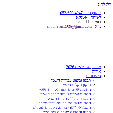
דלג לתוכן
לייעוץ חינם 052-670-4047
לשיחת וואטסאפ
רוזמרין 11 יבנה
מייל - amitmatan1509@gmail.com
מחירון חשמלאים 2026
אודות
השירותים
תכנון וביצוע עבודות חשמל
תיקון תקלות חשמל
התקנת שקעים והזזת נקודות חשמל
התקנת עמדת טעינה לרכב חשמלי
העברת ביקורת חברת חשמל
התקנת גופי תאורה ומאווררי תקרה
חשמלאי לוועדי בתים, מפעלים ועסקים
תכנון והתקנת מערכות בית חכם