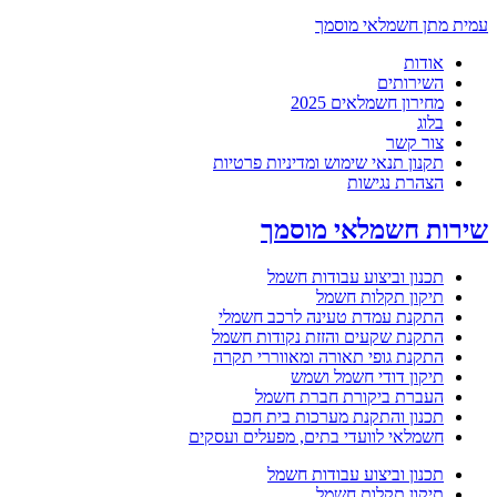
עמית מתן חשמלאי מוסמך
אודות
השירותים
מחירון חשמלאים 2025
בלוג
צור קשר
תקנון תנאי שימוש ומדיניות פרטיות
הצהרת נגישות
שירות חשמלאי מוסמך
תכנון וביצוע עבודות חשמל
תיקון תקלות חשמל
התקנת עמדת טעינה לרכב חשמלי
התקנת שקעים והזזת נקודות חשמל
התקנת גופי תאורה ומאווררי תקרה
תיקון דודי חשמל ושמש
העברת ביקורת חברת חשמל
תכנון והתקנת מערכות בית חכם
חשמלאי לוועדי בתים, מפעלים ועסקים
תכנון וביצוע עבודות חשמל
תיקון תקלות חשמל