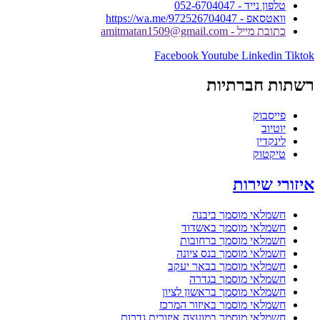
טלפון נייד - 052-6704047
וואטסאפ - https://wa.me/972526704047
כתובת מייל - amitmatan1509@gmail.com
Facebook
Youtube
Linkedin
Tiktok
רשתות חברתיות
פייסבוק
יוטיוב
לינקדין
טיקטוק
איזורי שירות
חשמלאי מוסמך ביבנה
חשמלאי מוסמך באשדוד
חשמלאי מוסמך ברחובות
חשמלאי מוסמך בנס ציונה
חשמלאי מוסמך בבאר יעקב
חשמלאי מוסמך בגדרה
חשמלאי מוסמך בראשון לציון
חשמלאי מוסמך באיזור המרכז
חשמלאי מוסמך במועצה איזורית גדרות