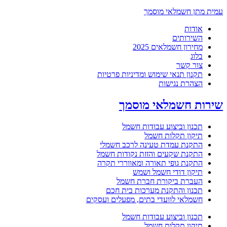
עמית מתן חשמלאי מוסמך
אודות
השירותים
מחירון חשמלאים 2025
בלוג
צור קשר
תקנון תנאי שימוש ומדיניות פרטיות
הצהרת נגישות
שירות חשמלאי מוסמך
תכנון וביצוע עבודות חשמל
תיקון תקלות חשמל
התקנת עמדת טעינה לרכב חשמלי
התקנת שקעים והזזת נקודות חשמל
התקנת גופי תאורה ומאווררי תקרה
תיקון דודי חשמל ושמש
העברת ביקורת חברת חשמל
תכנון והתקנת מערכות בית חכם
חשמלאי לוועדי בתים, מפעלים ועסקים
תכנון וביצוע עבודות חשמל
תיקון תקלות חשמל