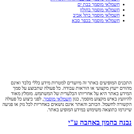
חשמלאי מוסמך בבת ים
חשמלאי מוסמך בחולון
חשמלאי מוסמך בתל אביב
חשמלאי מוסמך בכפר סבא
התכנים המופיעים באתר זה מיועדים למטרות מידע כללי בלבד ואינם
מהווים ייעוץ מקצועי או הוראות עבודה. כל פעולה שתבוצע על סמך
המידע באתר היא על אחריותו הבלעדית של המשתמש. מומלץ מאוד
להיוועץ באיש מקצוע מוסמך, כגון
חשמלאי מוסמך
, לפני ביצוע כל פעולה
הקשורה לחשמל. הכותב והאתר אינם נושאים באחריות לכל נזק או פגיעה
שייגרמו כתוצאה משימוש במידע המופיע באתר.
נבנה בהמון באהבה ע"י