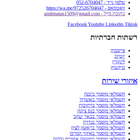
טלפון נייד - 052-6704047
וואטסאפ - https://wa.me/972526704047
כתובת מייל - amitmatan1509@gmail.com
Facebook
Youtube
Linkedin
Tiktok
רשתות חברתיות
פייסבוק
יוטיוב
לינקדין
טיקטוק
איזורי שירות
חשמלאי מוסמך ביבנה
חשמלאי מוסמך באשדוד
חשמלאי מוסמך ברחובות
חשמלאי מוסמך בנס ציונה
חשמלאי מוסמך בבאר יעקב
חשמלאי מוסמך בגדרה
חשמלאי מוסמך בראשון לציון
חשמלאי מוסמך באיזור המרכז
חשמלאי מוסמך במועצה איזורית גדרות