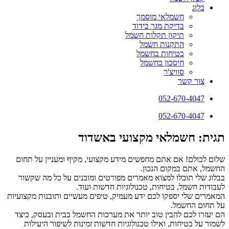
בלוג
חשמלאי מוסמך
בדיקת מגר בידוד
תיקון תקלות חשמל
התקנות חשמל
בטיחות בחשמל
חיסכון בחשמל
סוויצ'ר
צור קשר
052-670-4047
052-670-4047
תגית: חשמלאי מקצועי באשדוד
שלום לכולם! אם אתם מחפשים מידע מקצועי, מקיף ומעניין על תחום
החשמל, אתם במקום הנכון.
בבלוג שלי תוכלו למצוא מאמרים מפורטים ומובנים על כל מה שקשור
לעבודות חשמל, בטיחות, טכנולוגיות חדשות ועוד.
המאמרים שלי יספקו לכם ידע מעמיק, טיפים מעשיים ותובנות מקצועיות
על תחום החשמל.
הם יעזרו לכם להבין טוב יותר את מערכות החשמל בבית ובעסק, כיצד
לשמור על בטיחות, ואילו טכנולוגיות חדשות זמינות לשיפור היעילות