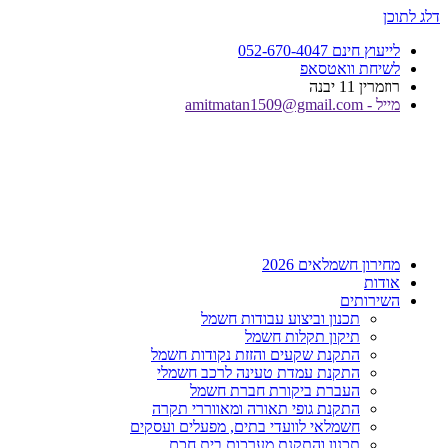
דלג לתוכן
לייעוץ חינם 052-670-4047
לשיחת וואטסאפ
רוזמרין 11 יבנה
מייל - amitmatan1509@gmail.com
מחירון חשמלאים 2026
אודות
השירותים
תכנון וביצוע עבודות חשמל
תיקון תקלות חשמל
התקנת שקעים והזזת נקודות חשמל
התקנת עמדת טעינה לרכב חשמלי
העברת ביקורת חברת חשמל
התקנת גופי תאורה ומאווררי תקרה
חשמלאי לוועדי בתים, מפעלים ועסקים
תכנון והתקנת מערכות בית חכם