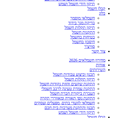
תיקון דודי חשמל ושמש
קבלן חשמל
בלוג
חשמלאי מוסמך
בדיקת מגר בידוד
תיקון תקלות חשמל
התקנות חשמל
בטיחות בחשמל
חיסכון בחשמל
סוויצ'ר
צור קשר
מחירון חשמלאים 2026
אודות
השירותים
תכנון וביצוע עבודות חשמל
תיקון תקלות חשמל
התקנת שקעים והזזת נקודות חשמל
התקנת עמדת טעינה לרכב חשמלי
העברת ביקורת חברת חשמל
התקנת גופי תאורה ומאווררי תקרה
חשמלאי לוועדי בתים, מפעלים ועסקים
תכנון והתקנת מערכות בית חכם
תיקון דודי חשמל ושמש
קבלן חשמל