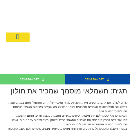
מחירון חשמלאים 026
קבלן חש
052-670-4047
052-670-4047
תגית: חשמלאי מוסמך שמכיר את חולון
שלום לכולם! אם אתם מחפשים מידע מקצועי, מקיף ומעניין על תחום החשמל, אתם במקום הנכון.
בבלוג שלי תוכלו למצוא מאמרים מפורטים ומובנים על כל מה שקשור לעבודות חשמל, בטיחות,
טכנולוגיות חדשות ועוד.
המאמרים שלי יספקו לכם ידע מעמיק, טיפים מעשיים ותובנות מקצועיות על תחום החשמל.
הם יעזרו לכם להבין טוב יותר את מערכות החשמל בבית ובעסק, כיצד לשמור על בטיחות, ואילו
טכנולוגיות חדשות זמינות לשיפור היעילות והנוחות.
בנוסף, תקבלו עדכונים על פרויקטים ופתרונות מתקדמים שאני מבצע, שיסייעו לכם לקבל החלטות