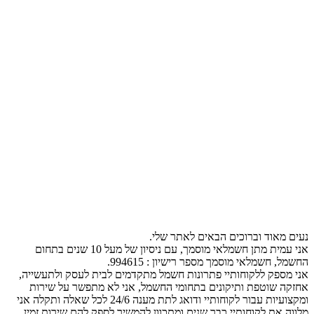
נעים מאוד וברוכים הבאים לאתר שלי.
אני עמית מתן חשמלאי מוסמך, עם ניסיון של מעל 10 שנים בתחום
החשמל, חשמלאי מוסמך מספר רישיון : 994615.
אני מספק ללקוחותיי פתרונות חשמל מתקדמים לבית לעסק ולתעשייה,
אחזקה שוטפת ותיקונים בתחומי החשמל, אני לא מתפשר על שירות
ומקצועיות עבור לקוחותיי ודואג לתת מענה 24/6 לכל שאלה ותקלה אני
מלווה את לקוחותיי כבר שנים ומתכוון להמשיך לספק להם שירות זמין