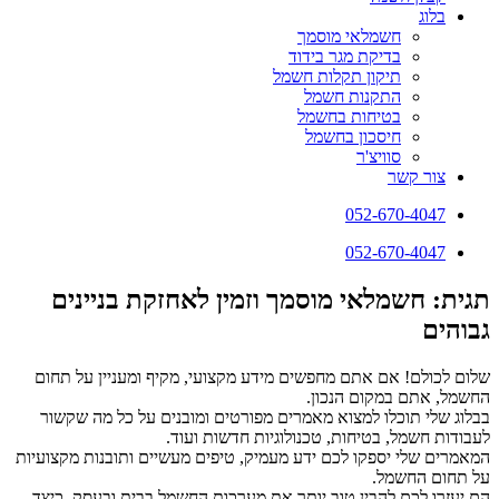
בלוג
חשמלאי מוסמך
בדיקת מגר בידוד
תיקון תקלות חשמל
התקנות חשמל
בטיחות בחשמל
חיסכון בחשמל
סוויצ'ר
צור קשר
052-670-4047
052-670-4047
תגית: חשמלאי מוסמך וזמין לאחזקת בניינים
גבוהים
שלום לכולם! אם אתם מחפשים מידע מקצועי, מקיף ומעניין על תחום
החשמל, אתם במקום הנכון.
בבלוג שלי תוכלו למצוא מאמרים מפורטים ומובנים על כל מה שקשור
לעבודות חשמל, בטיחות, טכנולוגיות חדשות ועוד.
המאמרים שלי יספקו לכם ידע מעמיק, טיפים מעשיים ותובנות מקצועיות
על תחום החשמל.
הם יעזרו לכם להבין טוב יותר את מערכות החשמל בבית ובעסק, כיצד