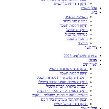
תיקון דודי חשמל ושמש
קבלן חשמל
בלוג
חשמלאי מוסמך
בדיקת מגר בידוד
תיקון תקלות חשמל
התקנות חשמל
בטיחות בחשמל
חיסכון בחשמל
סוויצ'ר
צור קשר
מחירון חשמלאים 2026
אודות
השירותים
תכנון וביצוע עבודות חשמל
תיקון תקלות חשמל
התקנת שקעים והזזת נקודות חשמל
התקנת עמדת טעינה לרכב חשמלי
העברת ביקורת חברת חשמל
התקנת גופי תאורה ומאווררי תקרה
חשמלאי לוועדי בתים, מפעלים ועסקים
תכנון והתקנת מערכות בית חכם
תיקון דודי חשמל ושמש
קבלן חשמל