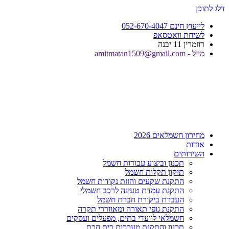
דלג לתוכן
לייעוץ חינם 052-670-4047
לשיחת וואטסאפ
רוזמרין 11 יבנה
מייל - amitmatan1509@gmail.com
מחירון חשמלאים 2026
אודות
השירותים
תכנון וביצוע עבודות חשמל
תיקון תקלות חשמל
התקנת שקעים והזזת נקודות חשמל
התקנת עמדת טעינה לרכב חשמלי
העברת ביקורת חברת חשמל
התקנת גופי תאורה ומאווררי תקרה
חשמלאי לוועדי בתים, מפעלים ועסקים
תכנון והתקנת מערכות בית חכם