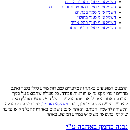
חשמלאי מוסמך באיזור המרכז
חשמלאי מוסמך במועצה איזורית גדרות
חשמלאי מוסמך בבת ים
חשמלאי מוסמך בחולון
חשמלאי מוסמך בתל אביב
חשמלאי מוסמך בכפר סבא
התכנים המופיעים באתר זה מיועדים למטרות מידע כללי בלבד ואינם
מהווים ייעוץ מקצועי או הוראות עבודה. כל פעולה שתבוצע על סמך
המידע באתר היא על אחריותו הבלעדית של המשתמש. מומלץ מאוד
להיוועץ באיש מקצוע מוסמך, כגון
חשמלאי מוסמך
, לפני ביצוע כל פעולה
הקשורה לחשמל. הכותב והאתר אינם נושאים באחריות לכל נזק או פגיעה
שייגרמו כתוצאה משימוש במידע המופיע באתר.
נבנה בהמון באהבה ע"י