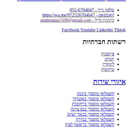
טלפון נייד - 052-6704047
וואטסאפ - https://wa.me/972526704047
כתובת מייל - amitmatan1509@gmail.com
Facebook
Youtube
Linkedin
Tiktok
רשתות חברתיות
פייסבוק
יוטיוב
לינקדין
טיקטוק
איזורי שירות
חשמלאי מוסמך ביבנה
חשמלאי מוסמך באשדוד
חשמלאי מוסמך ברחובות
חשמלאי מוסמך בנס ציונה
חשמלאי מוסמך בבאר יעקב
חשמלאי מוסמך בגדרה
חשמלאי מוסמך בראשון לציון