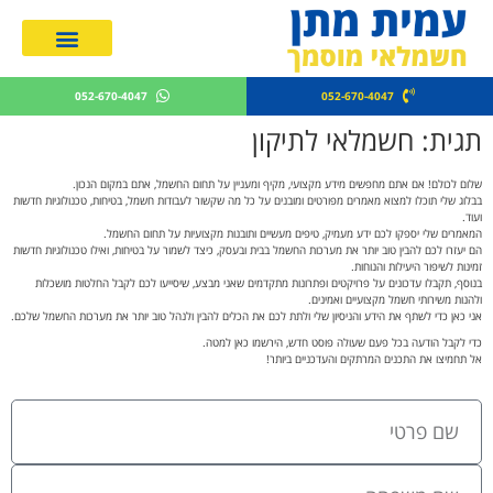
מחירון חשמלאים 2026
052-670-4047
052-670-4047
תגית: חשמלאי לתיקון
שלום לכולם! אם אתם מחפשים מידע מקצועי, מקיף ומעניין על תחום החשמל, אתם במקום הנכון.
בבלוג שלי תוכלו למצוא מאמרים מפורטים ומובנים על כל מה שקשור לעבודות חשמל, בטיחות, טכנולוגיות חדשות
ועוד.
המאמרים שלי יספקו לכם ידע מעמיק, טיפים מעשיים ותובנות מקצועיות על תחום החשמל.
הם יעזרו לכם להבין טוב יותר את מערכות החשמל בבית ובעסק, כיצד לשמור על בטיחות, ואילו טכנולוגיות חדשות
זמינות לשיפור היעילות והנוחות.
בנוסף, תקבלו עדכונים על פרויקטים ופתרונות מתקדמים שאני מבצע, שיסייעו לכם לקבל החלטות מושכלות
ולהנות משירותי חשמל מקצועיים ואמינים.
אני כאן כדי לשתף את הידע והניסיון שלי ולתת לכם את הכלים להבין ולנהל טוב יותר את מערכות החשמל שלכם.
כדי לקבל הודעה בכל פעם שעולה פוסט חדש, הירשמו כאן למטה.
אל תחמיצו את התכנים המרתקים והעדכניים ביותר!