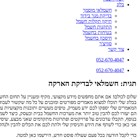
בלוג
חשמלאי מוסמך
בדיקת מגר בידוד
תיקון תקלות חשמל
התקנות חשמל
בטיחות בחשמל
חיסכון בחשמל
סוויצ'ר
צור קשר
052-670-4047
052-670-4047
תגית: חשמלאי לבדיקת הארקה
שלום לכולם! אם אתם מחפשים מידע מקצועי, מקיף ומעניין על תחום החשמ
בבלוג שלי תוכלו למצוא מאמרים מפורטים ומובנים על כל מה שקשור לעבודו
המאמרים שלי יספקו לכם ידע מעמיק, טיפים מעשיים ותובנות מקצועיות ע
הם יעזרו לכם להבין טוב יותר את מערכות החשמל בבית ובעסק, כיצד לשמור 
בנוסף, תקבלו עדכונים על פרויקטים ופתרונות מתקדמים שאני מבצע, שיסי
אני כאן כדי לשתף את הידע והניסיון שלי ולתת לכם את הכלים להבין ולנ
כדי לקבל הודעה בכל פעם שעולה פוסט חדש, הירשמו כאן למטה.