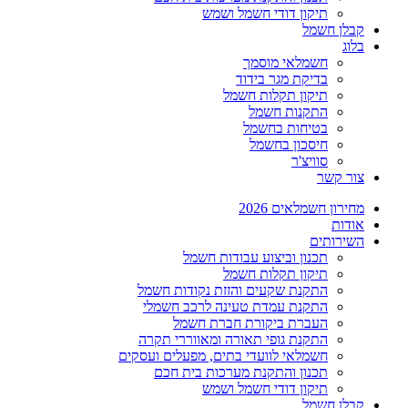
תיקון דודי חשמל ושמש
קבלן חשמל
בלוג
חשמלאי מוסמך
בדיקת מגר בידוד
תיקון תקלות חשמל
התקנות חשמל
בטיחות בחשמל
חיסכון בחשמל
סוויצ'ר
צור קשר
מחירון חשמלאים 2026
אודות
השירותים
תכנון וביצוע עבודות חשמל
תיקון תקלות חשמל
התקנת שקעים והזזת נקודות חשמל
התקנת עמדת טעינה לרכב חשמלי
העברת ביקורת חברת חשמל
התקנת גופי תאורה ומאווררי תקרה
חשמלאי לוועדי בתים, מפעלים ועסקים
תכנון והתקנת מערכות בית חכם
תיקון דודי חשמל ושמש
קבלן חשמל