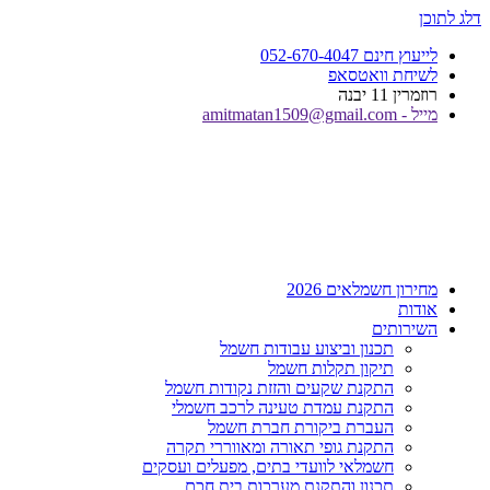
דלג לתוכן
לייעוץ חינם 052-670-4047
לשיחת וואטסאפ
רוזמרין 11 יבנה
מייל - amitmatan1509@gmail.com
מחירון חשמלאים 2026
אודות
השירותים
תכנון וביצוע עבודות חשמל
תיקון תקלות חשמל
התקנת שקעים והזזת נקודות חשמל
התקנת עמדת טעינה לרכב חשמלי
העברת ביקורת חברת חשמל
התקנת גופי תאורה ומאווררי תקרה
חשמלאי לוועדי בתים, מפעלים ועסקים
תכנון והתקנת מערכות בית חכם