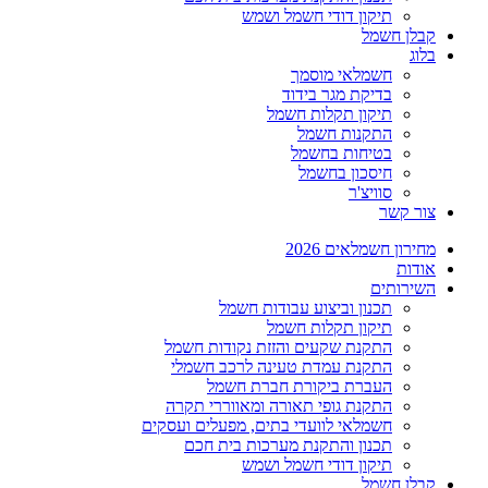
תיקון דודי חשמל ושמש
קבלן חשמל
בלוג
חשמלאי מוסמך
בדיקת מגר בידוד
תיקון תקלות חשמל
התקנות חשמל
בטיחות בחשמל
חיסכון בחשמל
סוויצ'ר
צור קשר
מחירון חשמלאים 2026
אודות
השירותים
תכנון וביצוע עבודות חשמל
תיקון תקלות חשמל
התקנת שקעים והזזת נקודות חשמל
התקנת עמדת טעינה לרכב חשמלי
העברת ביקורת חברת חשמל
התקנת גופי תאורה ומאווררי תקרה
חשמלאי לוועדי בתים, מפעלים ועסקים
תכנון והתקנת מערכות בית חכם
תיקון דודי חשמל ושמש
קבלן חשמל