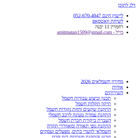
דלג לתוכן
לייעוץ חינם 052-670-4047
לשיחת וואטסאפ
רוזמרין 11 יבנה
מייל - amitmatan1509@gmail.com
מחירון חשמלאים 2026
אודות
השירותים
תכנון וביצוע עבודות חשמל
תיקון תקלות חשמל
התקנת שקעים והזזת נקודות חשמל
התקנת עמדת טעינה לרכב חשמלי
העברת ביקורת חברת חשמל
התקנת גופי תאורה ומאווררי תקרה
חשמלאי לוועדי בתים, מפעלים ועסקים
תכנון והתקנת מערכות בית חכם