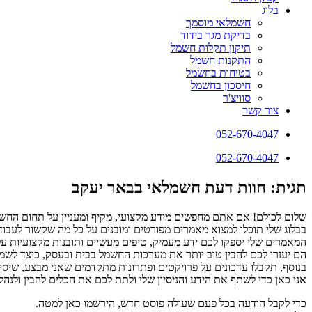
בלוג
חשמלאי מוסמך
בדיקת מגר בידוד
תיקון תקלות חשמל
התקנות חשמל
בטיחות בחשמל
חיסכון בחשמל
סוויצ'ר
צור קשר
052-670-4047
052-670-4047
תגית: חוות דעת חשמלאי בבאר יעקב
שלום לכולם! אם אתם מחפשים מידע מקצועי, מקיף ומעניין על תחום החשמ
בבלוג שלי תוכלו למצוא מאמרים מפורטים ומובנים על כל מה שקשור לעבודו
המאמרים שלי יספקו לכם ידע מעמיק, טיפים מעשיים ותובנות מקצועיות ע
הם יעזרו לכם להבין טוב יותר את מערכות החשמל בבית ובעסק, כיצד לשמור 
בנוסף, תקבלו עדכונים על פרויקטים ופתרונות מתקדמים שאני מבצע, שיסי
אני כאן כדי לשתף את הידע והניסיון שלי ולתת לכם את הכלים להבין ולנ
כדי לקבל הודעה בכל פעם שעולה פוסט חדש, הירשמו כאן למטה.