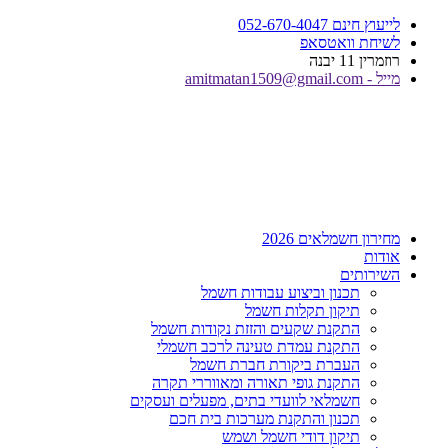
דלג
לייעוץ חינם 052-670-4047
לתוכן
לשיחת וואטסאפ
רוזמרין 11 יבנה
מייל - amitmatan1509@gmail.com
מחירון חשמלאים 2026
אודות
השירותים
תכנון וביצוע עבודות חשמל
תיקון תקלות חשמל
התקנת שקעים והזזת נקודות חשמל
התקנת עמדת טעינה לרכב חשמלי
העברת ביקורת חברת חשמל
התקנת גופי תאורה ומאווררי תקרה
חשמלאי לוועדי בתים, מפעלים ועסקים
תכנון והתקנת מערכות בית חכם
תיקון דודי חשמל ושמש