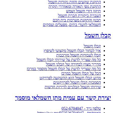
התקנת שקעים והזזת נקודות חשמל
התקנת גופי תאורה ומאווררי תקרה
תיקון דודי חשמל ושמש
העברת ביקורת חברת חשמל
תכנון והתקנת מערכות בית חכם
חשמלאי לוועדי בתים, מפעלים ועסקים
קבלן חשמל
קבלן חשמל
איך לבחור קבלן חשמל מקצועי לשיפוץ
קבלן לעבודות חשמל מורכבות
כל מה שצריך לדעת על שירותי קבלן חשמל
מדריך מצוין לבחירה של קבלני חשמל
כל מה שצריך לדעת על קבלן חשמל מוסמך במרכז
הכל על קבלן חשמל במרכז
מדוע קבלן חשמל הוא ההשקעה לפרויקט
הסמכות קבלן חשמל לפרויקטים
שירותי חשמל קבלניים לדירות חדשות
יצירת קשר עם עמית מתן חשמלאי מוסמך
טלפון נייד - 052-6704047
וואטסאפ - https://wa.me/972526704047