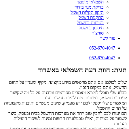
חשמלאי מוסמך
בדיקת מגר בידוד
תיקון תקלות חשמל
התקנות חשמל
בטיחות בחשמל
חיסכון בחשמל
סוויצ'ר
צור קשר
052-670-4047
052-670-4047
תגית: חוות דעת חשמלאי באשדוד
שלום לכולם! אם אתם מחפשים מידע מקצועי, מקיף ומעניין על תחום
החשמל, אתם במקום הנכון.
בבלוג שלי תוכלו למצוא מאמרים מפורטים ומובנים על כל מה שקשור
לעבודות חשמל, בטיחות, טכנולוגיות חדשות ועוד.
המאמרים שלי יספקו לכם ידע מעמיק, טיפים מעשיים ותובנות מקצועיות
על תחום החשמל.
הם יעזרו לכם להבין טוב יותר את מערכות החשמל בבית ובעסק, כיצד
לשמור על בטיחות, ואילו טכנולוגיות חדשות זמינות לשיפור היעילות
והנוחות.
בנוסף, תקבלו עדכונים על פרויקטים ופתרונות מתקדמים שאני מבצע,