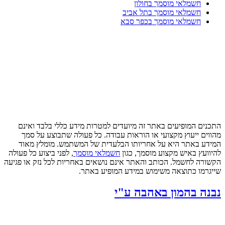
חשמלאי מוסמך בחולון
חשמלאי מוסמך בתל אביב
חשמלאי מוסמך בכפר סבא
התכנים המופיעים באתר זה מיועדים למטרות מידע כללי בלבד ואינם
מהווים ייעוץ מקצועי או הוראות עבודה. כל פעולה שתבוצע על סמך
המידע באתר היא על אחריותו הבלעדית של המשתמש. מומלץ מאוד
להיוועץ באיש מקצוע מוסמך, כגון
חשמלאי מוסמך
, לפני ביצוע כל פעולה
הקשורה לחשמל. הכותב והאתר אינם נושאים באחריות לכל נזק או פגיעה
שייגרמו כתוצאה משימוש במידע המופיע באתר.
נבנה בהמון באהבה ע"י