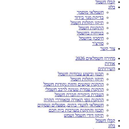
קבלן חשמל
בלוג
חשמלאי מוסמך
בדיקת מגר בידוד
תיקון תקלות חשמל
התקנות חשמל
בטיחות בחשמל
חיסכון בחשמל
סוויצ'ר
צור קשר
מחירון חשמלאים 2026
אודות
השירותים
תכנון וביצוע עבודות חשמל
תיקון תקלות חשמל
התקנת שקעים והזזת נקודות חשמל
התקנת עמדת טעינה לרכב חשמלי
העברת ביקורת חברת חשמל
התקנת גופי תאורה ומאווררי תקרה
חשמלאי לוועדי בתים, מפעלים ועסקים
תכנון והתקנת מערכות בית חכם
תיקון דודי חשמל ושמש
קבלן חשמל
בלוג