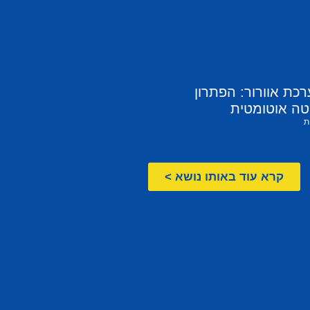
ת אוורור: הפתרון
ה אוטומטית
ת
קרא עוד באותו נושא >