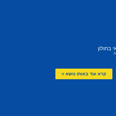
 בחולון
ת
קרא עוד באותו נושא >