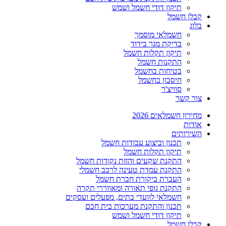
תיקון דודי חשמל ושמש
קבלן חשמל
בלוג
חשמלאי מוסמך
בדיקת מגר בידוד
תיקון תקלות חשמל
התקנות חשמל
בטיחות בחשמל
חיסכון בחשמל
סוויצ'ר
צור קשר
מחירון חשמלאים 2026
אודות
השירותים
תכנון וביצוע עבודות חשמל
תיקון תקלות חשמל
התקנת שקעים והזזת נקודות חשמל
התקנת עמדת טעינה לרכב חשמלי
העברת ביקורת חברת חשמל
התקנת גופי תאורה ומאווררי תקרה
חשמלאי לוועדי בתים, מפעלים ועסקים
תכנון והתקנת מערכות בית חכם
תיקון דודי חשמל ושמש
קבלן חשמל