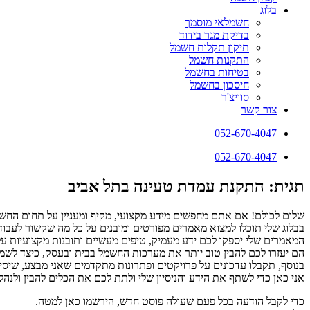
בלוג
חשמלאי מוסמך
בדיקת מגר בידוד
תיקון תקלות חשמל
התקנות חשמל
בטיחות בחשמל
חיסכון בחשמל
סוויצ'ר
צור קשר
052-670-4047
052-670-4047
תגית: התקנת עמדת טעינה בתל אביב
שלום לכולם! אם אתם מחפשים מידע מקצועי, מקיף ומעניין על תחום החשמ
בבלוג שלי תוכלו למצוא מאמרים מפורטים ומובנים על כל מה שקשור לעבודו
המאמרים שלי יספקו לכם ידע מעמיק, טיפים מעשיים ותובנות מקצועיות ע
הם יעזרו לכם להבין טוב יותר את מערכות החשמל בבית ובעסק, כיצד לשמור 
בנוסף, תקבלו עדכונים על פרויקטים ופתרונות מתקדמים שאני מבצע, שיסי
אני כאן כדי לשתף את הידע והניסיון שלי ולתת לכם את הכלים להבין ולנ
כדי לקבל הודעה בכל פעם שעולה פוסט חדש, הירשמו כאן למטה.