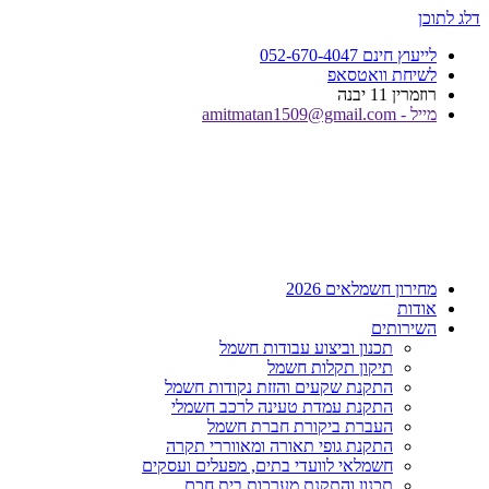
דלג לתוכן
לייעוץ חינם 052-670-4047
לשיחת וואטסאפ
רוזמרין 11 יבנה
מייל - amitmatan1509@gmail.com
מחירון חשמלאים 2026
אודות
השירותים
תכנון וביצוע עבודות חשמל
תיקון תקלות חשמל
התקנת שקעים והזזת נקודות חשמל
התקנת עמדת טעינה לרכב חשמלי
העברת ביקורת חברת חשמל
התקנת גופי תאורה ומאווררי תקרה
חשמלאי לוועדי בתים, מפעלים ועסקים
תכנון והתקנת מערכות בית חכם