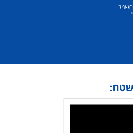
 חשמל
ות
טח: