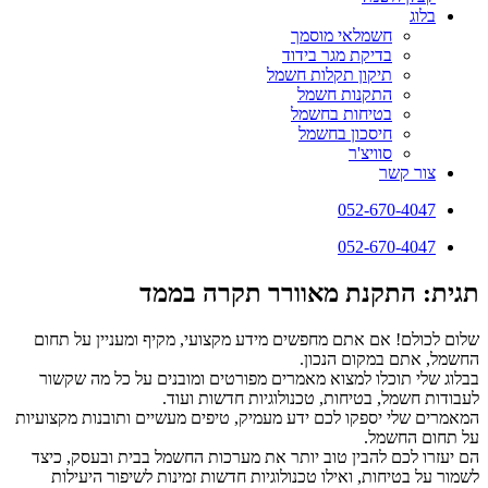
בלוג
חשמלאי מוסמך
בדיקת מגר בידוד
תיקון תקלות חשמל
התקנות חשמל
בטיחות בחשמל
חיסכון בחשמל
סוויצ'ר
צור קשר
052-670-4047
052-670-4047
תגית: התקנת מאוורר תקרה בממד
שלום לכולם! אם אתם מחפשים מידע מקצועי, מקיף ומעניין על תחום
החשמל, אתם במקום הנכון.
בבלוג שלי תוכלו למצוא מאמרים מפורטים ומובנים על כל מה שקשור
לעבודות חשמל, בטיחות, טכנולוגיות חדשות ועוד.
המאמרים שלי יספקו לכם ידע מעמיק, טיפים מעשיים ותובנות מקצועיות
על תחום החשמל.
הם יעזרו לכם להבין טוב יותר את מערכות החשמל בבית ובעסק, כיצד
לשמור על בטיחות, ואילו טכנולוגיות חדשות זמינות לשיפור היעילות