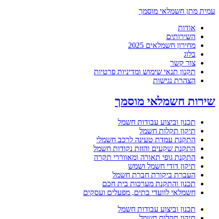
עמית מתן חשמלאי מוסמך
אודות
השירותים
מחירון חשמלאים 2025
בלוג
צור קשר
תקנון תנאי שימוש ומדיניות פרטיות
הצהרת נגישות
שירות חשמלאי מוסמך
תכנון וביצוע עבודות חשמל
תיקון תקלות חשמל
התקנת עמדת טעינה לרכב חשמלי
התקנת שקעים והזזת נקודות חשמל
התקנת גופי תאורה ומאווררי תקרה
תיקון דודי חשמל ושמש
העברת ביקורת חברת חשמל
תכנון והתקנת מערכות בית חכם
חשמלאי לוועדי בתים, מפעלים ועסקים
תכנון וביצוע עבודות חשמל
תיקון תקלות חשמל