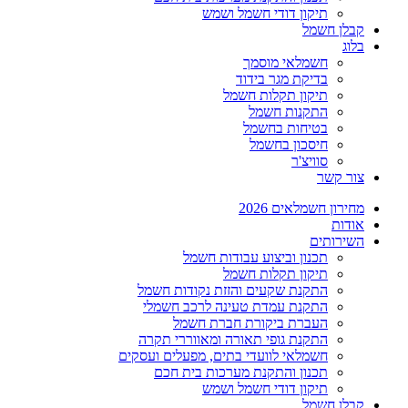
תיקון דודי חשמל ושמש
קבלן חשמל
בלוג
חשמלאי מוסמך
בדיקת מגר בידוד
תיקון תקלות חשמל
התקנות חשמל
בטיחות בחשמל
חיסכון בחשמל
סוויצ'ר
צור קשר
מחירון חשמלאים 2026
אודות
השירותים
תכנון וביצוע עבודות חשמל
תיקון תקלות חשמל
התקנת שקעים והזזת נקודות חשמל
התקנת עמדת טעינה לרכב חשמלי
העברת ביקורת חברת חשמל
התקנת גופי תאורה ומאווררי תקרה
חשמלאי לוועדי בתים, מפעלים ועסקים
תכנון והתקנת מערכות בית חכם
תיקון דודי חשמל ושמש
קבלן חשמל