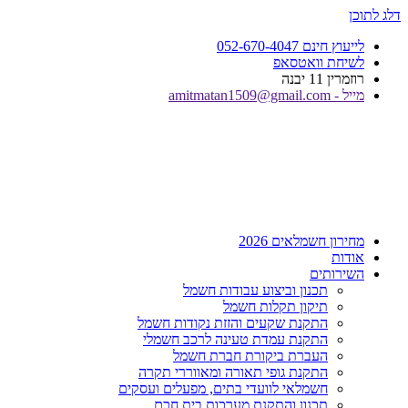
דלג לתוכן
לייעוץ חינם 052-670-4047
לשיחת וואטסאפ
רוזמרין 11 יבנה
מייל - amitmatan1509@gmail.com
מחירון חשמלאים 2026
אודות
השירותים
תכנון וביצוע עבודות חשמל
תיקון תקלות חשמל
התקנת שקעים והזזת נקודות חשמל
התקנת עמדת טעינה לרכב חשמלי
העברת ביקורת חברת חשמל
התקנת גופי תאורה ומאווררי תקרה
חשמלאי לוועדי בתים, מפעלים ועסקים
תכנון והתקנת מערכות בית חכם