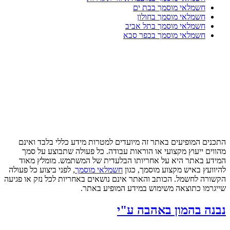
חשמלאי מוסמך בבת ים
חשמלאי מוסמך בחולון
חשמלאי מוסמך בתל אביב
חשמלאי מוסמך בכפר סבא
התכנים המופיעים באתר זה מיועדים למטרות מידע כללי בלבד ואינם
מהווים ייעוץ מקצועי או הוראות עבודה. כל פעולה שתבוצע על סמך
המידע באתר היא על אחריותו הבלעדית של המשתמש. מומלץ מאוד
להיוועץ באיש מקצוע מוסמך, כגון
חשמלאי מוסמך
, לפני ביצוע כל פעולה
הקשורה לחשמל. הכותב והאתר אינם נושאים באחריות לכל נזק או פגיעה
שייגרמו כתוצאה משימוש במידע המופיע באתר.
נבנה בהמון באהבה ע"י