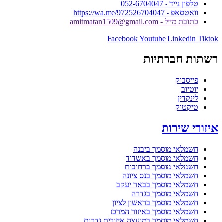
טלפון נייד - 052-6704047
וואטסאפ - https://wa.me/972526704047
כתובת מייל - amitmatan1509@gmail.com
Facebook
Youtube
Linkedin
Tiktok
רשתות חברתיות
פייסבוק
יוטיוב
לינקדין
טיקטוק
איזורי שירות
חשמלאי מוסמך ביבנה
חשמלאי מוסמך באשדוד
חשמלאי מוסמך ברחובות
חשמלאי מוסמך בנס ציונה
חשמלאי מוסמך בבאר יעקב
חשמלאי מוסמך בגדרה
חשמלאי מוסמך בראשון לציון
חשמלאי מוסמך באיזור המרכז
חשמלאי מוסמך במועצה איזורית גדרות