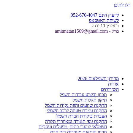
דלג לתוכן
לייעוץ חינם 052-670-4047
לשיחת וואטסאפ
רוזמרין 11 יבנה
מייל - amitmatan1509@gmail.com
מחירון חשמלאים 2026
אודות
השירותים
תכנון וביצוע עבודות חשמל
תיקון תקלות חשמל
התקנת שקעים והזזת נקודות חשמל
התקנת עמדת טעינה לרכב חשמלי
העברת ביקורת חברת חשמל
התקנת גופי תאורה ומאווררי תקרה
חשמלאי לוועדי בתים, מפעלים ועסקים
תכנון והתקנת מערכות בית חכם