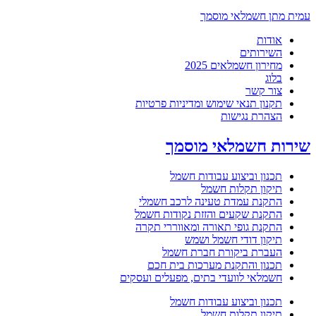
עמית מתן חשמלאי מוסמך
אודות
השירותים
מחירון חשמלאים 2025
בלוג
צור קשר
תקנון תנאי שימוש ומדיניות פרטיות
הצהרת נגישות
שירות חשמלאי מוסמך
תכנון וביצוע עבודות חשמל
תיקון תקלות חשמל
התקנת עמדת טעינה לרכב חשמלי
התקנת שקעים והזזת נקודות חשמל
התקנת גופי תאורה ומאווררי תקרה
תיקון דודי חשמל ושמש
העברת ביקורת חברת חשמל
תכנון והתקנת מערכות בית חכם
חשמלאי לוועדי בתים, מפעלים ועסקים
תכנון וביצוע עבודות חשמל
תיקון תקלות חשמל