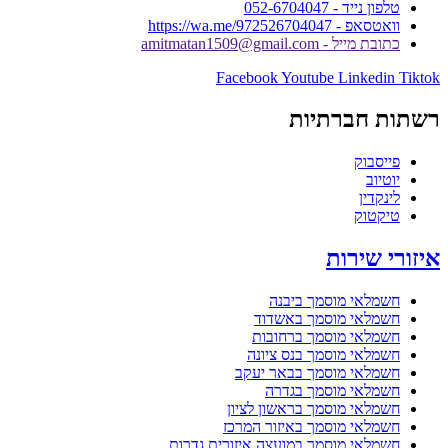
טלפון נייד - 052-6704047
וואטסאפ - https://wa.me/972526704047
כתובת מייל - amitmatan1509@gmail.com
Facebook
Youtube
Linkedin
Tiktok
רשתות חברתיות
פייסבוק
יוטיוב
לינקדין
טיקטוק
איזורי שירות
חשמלאי מוסמך ביבנה
חשמלאי מוסמך באשדוד
חשמלאי מוסמך ברחובות
חשמלאי מוסמך בנס ציונה
חשמלאי מוסמך בבאר יעקב
חשמלאי מוסמך בגדרה
חשמלאי מוסמך בראשון לציון
חשמלאי מוסמך באיזור המרכז
חשמלאי מוסמך במועצה איזורית גדרות