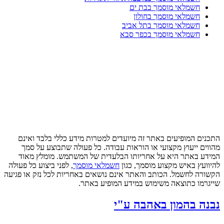
חשמלאי מוסמך בבת ים
חשמלאי מוסמך בחולון
חשמלאי מוסמך בתל אביב
חשמלאי מוסמך בכפר סבא
התכנים המופיעים באתר זה מיועדים למטרות מידע כללי בלבד ואינם
מהווים ייעוץ מקצועי או הוראות עבודה. כל פעולה שתבוצע על סמך
המידע באתר היא על אחריותו הבלעדית של המשתמש. מומלץ מאוד
להיוועץ באיש מקצוע מוסמך, כגון
חשמלאי מוסמך
, לפני ביצוע כל פעולה
הקשורה לחשמל. הכותב והאתר אינם נושאים באחריות לכל נזק או פגיעה
שייגרמו כתוצאה משימוש במידע המופיע באתר.
נבנה בהמון באהבה ע"י