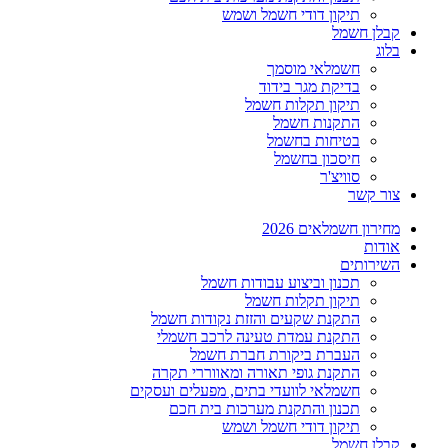
תיקון דודי חשמל ושמש
קבלן חשמל
בלוג
חשמלאי מוסמך
בדיקת מגר בידוד
תיקון תקלות חשמל
התקנות חשמל
בטיחות בחשמל
חיסכון בחשמל
סוויצ'ר
צור קשר
מחירון חשמלאים 2026
אודות
השירותים
תכנון וביצוע עבודות חשמל
תיקון תקלות חשמל
התקנת שקעים והזזת נקודות חשמל
התקנת עמדת טעינה לרכב חשמלי
העברת ביקורת חברת חשמל
התקנת גופי תאורה ומאווררי תקרה
חשמלאי לוועדי בתים, מפעלים ועסקים
תכנון והתקנת מערכות בית חכם
תיקון דודי חשמל ושמש
קבלן חשמל