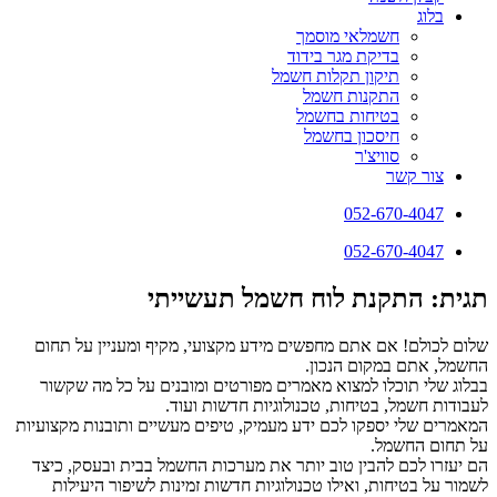
בלוג
חשמלאי מוסמך
בדיקת מגר בידוד
תיקון תקלות חשמל
התקנות חשמל
בטיחות בחשמל
חיסכון בחשמל
סוויצ'ר
צור קשר
052-670-4047
052-670-4047
תגית: התקנת לוח חשמל תעשייתי
שלום לכולם! אם אתם מחפשים מידע מקצועי, מקיף ומעניין על תחום
החשמל, אתם במקום הנכון.
בבלוג שלי תוכלו למצוא מאמרים מפורטים ומובנים על כל מה שקשור
לעבודות חשמל, בטיחות, טכנולוגיות חדשות ועוד.
המאמרים שלי יספקו לכם ידע מעמיק, טיפים מעשיים ותובנות מקצועיות
על תחום החשמל.
הם יעזרו לכם להבין טוב יותר את מערכות החשמל בבית ובעסק, כיצד
לשמור על בטיחות, ואילו טכנולוגיות חדשות זמינות לשיפור היעילות