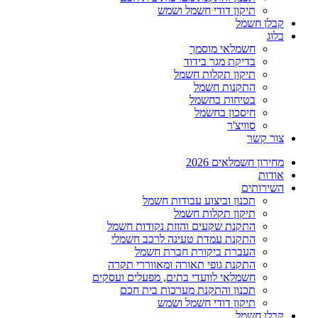
תיקון דודי חשמל ושמש
קבלן חשמל
בלוג
חשמלאי מוסמך
בדיקת מגר בידוד
תיקון תקלות חשמל
התקנות חשמל
בטיחות בחשמל
חיסכון בחשמל
סוויצ'ר
צור קשר
מחירון חשמלאים 2026
אודות
השירותים
תכנון וביצוע עבודות חשמל
תיקון תקלות חשמל
התקנת שקעים והזזת נקודות חשמל
התקנת עמדת טעינה לרכב חשמלי
העברת ביקורת חברת חשמל
התקנת גופי תאורה ומאווררי תקרה
חשמלאי לוועדי בתים, מפעלים ועסקים
תכנון והתקנת מערכות בית חכם
תיקון דודי חשמל ושמש
קבלן חשמל