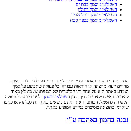
חשמלאי מוסמך בבת ים
חשמלאי מוסמך בחולון
חשמלאי מוסמך בתל אביב
חשמלאי מוסמך בכפר סבא
התכנים המופיעים באתר זה מיועדים למטרות מידע כללי בלבד ואינם
מהווים ייעוץ מקצועי או הוראות עבודה. כל פעולה שתבוצע על סמך
המידע באתר היא על אחריותו הבלעדית של המשתמש. מומלץ מאוד
להיוועץ באיש מקצוע מוסמך, כגון
חשמלאי מוסמך
, לפני ביצוע כל פעולה
הקשורה לחשמל. הכותב והאתר אינם נושאים באחריות לכל נזק או פגיעה
שייגרמו כתוצאה משימוש במידע המופיע באתר.
נבנה בהמון באהבה ע"י