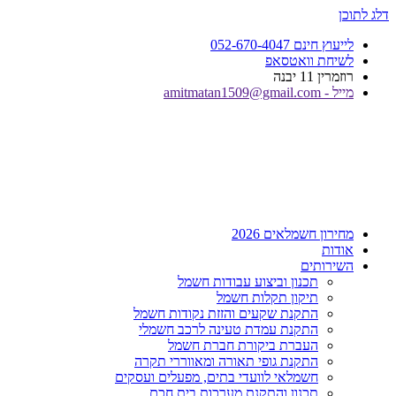
דלג לתוכן
לייעוץ חינם 052-670-4047
לשיחת וואטסאפ
רוזמרין 11 יבנה
מייל - amitmatan1509@gmail.com
מחירון חשמלאים 2026
אודות
השירותים
תכנון וביצוע עבודות חשמל
תיקון תקלות חשמל
התקנת שקעים והזזת נקודות חשמל
התקנת עמדת טעינה לרכב חשמלי
העברת ביקורת חברת חשמל
התקנת גופי תאורה ומאווררי תקרה
חשמלאי לוועדי בתים, מפעלים ועסקים
תכנון והתקנת מערכות בית חכם