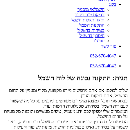
בלוג
חשמלאי מוסמך
בדיקת מגר בידוד
תיקון תקלות חשמל
התקנות חשמל
בטיחות בחשמל
חיסכון בחשמל
סוויצ'ר
צור קשר
052-670-4047
052-670-4047
תגית: התקנה נכונה של לוח חשמל
שלום לכולם! אם אתם מחפשים מידע מקצועי, מקיף ומעניין על תחום
החשמל, אתם במקום הנכון.
בבלוג שלי תוכלו למצוא מאמרים מפורטים ומובנים על כל מה שקשור
לעבודות חשמל, בטיחות, טכנולוגיות חדשות ועוד.
המאמרים שלי יספקו לכם ידע מעמיק, טיפים מעשיים ותובנות מקצועיות
על תחום החשמל.
הם יעזרו לכם להבין טוב יותר את מערכות החשמל בבית ובעסק, כיצד
לשמור על בטיחות, ואילו טכנולוגיות חדשות זמינות לשיפור היעילות