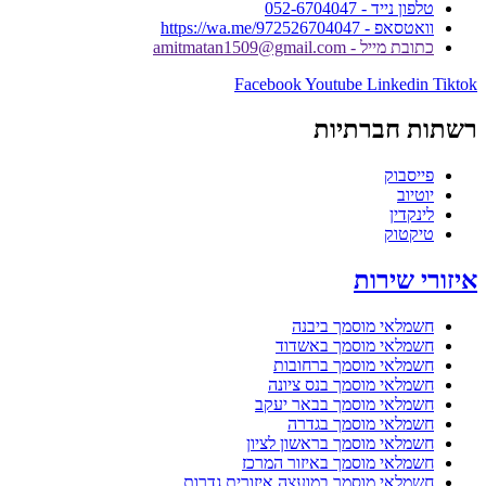
טלפון נייד - 052-6704047
וואטסאפ - https://wa.me/972526704047
כתובת מייל - amitmatan1509@gmail.com
Facebook
Youtube
Linkedin
Tiktok
רשתות חברתיות
פייסבוק
יוטיוב
לינקדין
טיקטוק
איזורי שירות
חשמלאי מוסמך ביבנה
חשמלאי מוסמך באשדוד
חשמלאי מוסמך ברחובות
חשמלאי מוסמך בנס ציונה
חשמלאי מוסמך בבאר יעקב
חשמלאי מוסמך בגדרה
חשמלאי מוסמך בראשון לציון
חשמלאי מוסמך באיזור המרכז
חשמלאי מוסמך במועצה איזורית גדרות