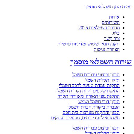
עמית מתן חשמלאי מוסמך
אודות
השירותים
מחירון חשמלאים 2025
בלוג
צור קשר
תקנון תנאי שימוש ומדיניות פרטיות
הצהרת נגישות
שירות חשמלאי מוסמך
תכנון וביצוע עבודות חשמל
תיקון תקלות חשמל
התקנת עמדת טעינה לרכב חשמלי
התקנת שקעים והזזת נקודות חשמל
התקנת גופי תאורה ומאווררי תקרה
תיקון דודי חשמל ושמש
העברת ביקורת חברת חשמל
תכנון והתקנת מערכות בית חכם
חשמלאי לוועדי בתים, מפעלים ועסקים
תכנון וביצוע עבודות חשמל
תיקון תקלות חשמל