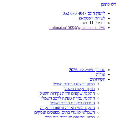
דלג לתוכן
לייעוץ חינם 052-670-4047
לשיחת וואטסאפ
רוזמרין 11 יבנה
מייל - amitmatan1509@gmail.com
מחירון חשמלאים 2026
אודות
השירותים
תכנון וביצוע עבודות חשמל
תיקון תקלות חשמל
התקנת שקעים והזזת נקודות חשמל
התקנת עמדת טעינה לרכב חשמלי
העברת ביקורת חברת חשמל
התקנת גופי תאורה ומאווררי תקרה
חשמלאי לוועדי בתים, מפעלים ועסקים
תכנון והתקנת מערכות בית חכם