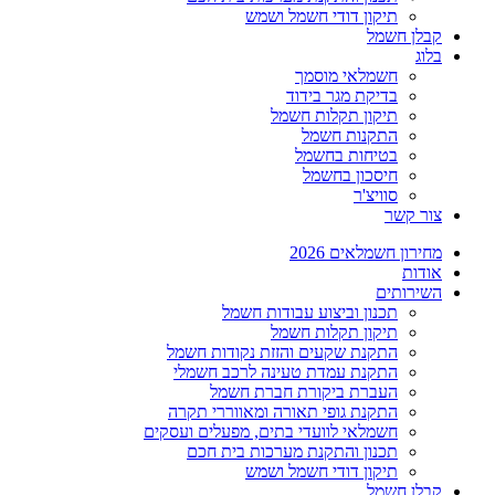
תיקון דודי חשמל ושמש
קבלן חשמל
בלוג
חשמלאי מוסמך
בדיקת מגר בידוד
תיקון תקלות חשמל
התקנות חשמל
בטיחות בחשמל
חיסכון בחשמל
סוויצ'ר
צור קשר
מחירון חשמלאים 2026
אודות
השירותים
תכנון וביצוע עבודות חשמל
תיקון תקלות חשמל
התקנת שקעים והזזת נקודות חשמל
התקנת עמדת טעינה לרכב חשמלי
העברת ביקורת חברת חשמל
התקנת גופי תאורה ומאווררי תקרה
חשמלאי לוועדי בתים, מפעלים ועסקים
תכנון והתקנת מערכות בית חכם
תיקון דודי חשמל ושמש
קבלן חשמל