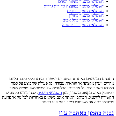
חשמלאי מוסמך באיזור המרכז
חשמלאי מוסמך במועצה איזורית גדרות
חשמלאי מוסמך בבת ים
חשמלאי מוסמך בחולון
חשמלאי מוסמך בתל אביב
חשמלאי מוסמך בכפר סבא
התכנים המופיעים באתר זה מיועדים למטרות מידע כללי בלבד ואינם
מהווים ייעוץ מקצועי או הוראות עבודה. כל פעולה שתבוצע על סמך
המידע באתר היא על אחריותו הבלעדית של המשתמש. מומלץ מאוד
להיוועץ באיש מקצוע מוסמך, כגון
חשמלאי מוסמך
, לפני ביצוע כל פעולה
הקשורה לחשמל. הכותב והאתר אינם נושאים באחריות לכל נזק או פגיעה
שייגרמו כתוצאה משימוש במידע המופיע באתר.
נבנה בהמון באהבה ע"י