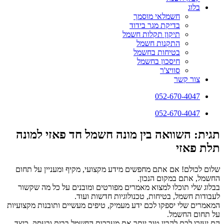
בלוג
חשמלאי מוסמך
בדיקת מגר בידוד
תיקון תקלות חשמל
התקנות חשמל
בטיחות בחשמל
חיסכון בחשמל
סוויצ'ר
צור קשר
052-670-4047
052-670-4047
תגית: השוואה בין מונה חשמל חד פאזי למונה
תלת פאזי
שלום לכולם! אם אתם מחפשים מידע מקצועי, מקיף ומעניין על תחום
החשמל, אתם במקום הנכון.
בבלוג שלי תוכלו למצוא מאמרים מפורטים ומובנים על כל מה שקשור
לעבודות חשמל, בטיחות, טכנולוגיות חדשות ועוד.
המאמרים שלי יספקו לכם ידע מעמיק, טיפים מעשיים ותובנות מקצועיות
על תחום החשמל.
הם יעזרו לכם להבין טוב יותר את מערכות החשמל בבית ובעסק, כיצד