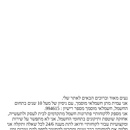
נעים מאוד וברוכים הבאים לאתר שלי.
אני עמית מתן חשמלאי מוסמך, עם ניסיון של מעל 10 שנים בתחום
החשמל, חשמלאי מוסמך מספר רישיון : 994615.
אני מספק ללקוחותיי פתרונות חשמל מתקדמים לבית לעסק ולתעשייה,
אחזקה שוטפת ותיקונים בתחומי החשמל, אני לא מתפשר על שירות
ומקצועיות עבור לקוחותיי ודואג לתת מענה 24/6 לכל שאלה ותקלה אני
מלווה את לקוחותיי כבר שנים ומתכוון להמשיך לספק להם שירות זמין