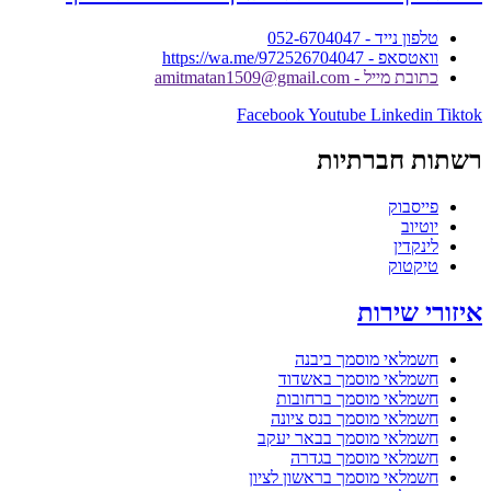
טלפון נייד - 052-6704047
וואטסאפ - https://wa.me/972526704047
כתובת מייל - amitmatan1509@gmail.com
Facebook
Youtube
Linkedin
Tiktok
רשתות חברתיות
פייסבוק
יוטיוב
לינקדין
טיקטוק
איזורי שירות
חשמלאי מוסמך ביבנה
חשמלאי מוסמך באשדוד
חשמלאי מוסמך ברחובות
חשמלאי מוסמך בנס ציונה
חשמלאי מוסמך בבאר יעקב
חשמלאי מוסמך בגדרה
חשמלאי מוסמך בראשון לציון