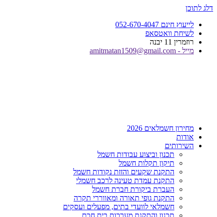
דלג לתוכן
לייעוץ חינם 052-670-4047
לשיחת וואטסאפ
רוזמרין 11 יבנה
מייל - amitmatan1509@gmail.com
מחירון חשמלאים 2026
אודות
השירותים
תכנון וביצוע עבודות חשמל
תיקון תקלות חשמל
התקנת שקעים והזזת נקודות חשמל
התקנת עמדת טעינה לרכב חשמלי
העברת ביקורת חברת חשמל
התקנת גופי תאורה ומאווררי תקרה
חשמלאי לוועדי בתים, מפעלים ועסקים
תכנון והתקנת מערכות בית חכם