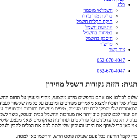
בלוג
חשמלאי מוסמך
בדיקת מגר בידוד
תיקון תקלות חשמל
התקנות חשמל
בטיחות בחשמל
חיסכון בחשמל
סוויצ'ר
צור קשר
052-670-4047
052-670-4047
תגית: הזזת נקודות חשמל מחירון
שלום לכולם! אם אתם מחפשים מידע מקצועי, מקיף ומעניין על תחום החשמ
בבלוג שלי תוכלו למצוא מאמרים מפורטים ומובנים על כל מה שקשור לעבודו
המאמרים שלי יספקו לכם ידע מעמיק, טיפים מעשיים ותובנות מקצועיות ע
הם יעזרו לכם להבין טוב יותר את מערכות החשמל בבית ובעסק, כיצד לשמור 
בנוסף, תקבלו עדכונים על פרויקטים ופתרונות מתקדמים שאני מבצע, שיסי
אני כאן כדי לשתף את הידע והניסיון שלי ולתת לכם את הכלים להבין ולנ
כדי לקבל הודעה בכל פעם שעולה פוסט חדש, הירשמו כאן למטה.