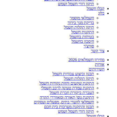
תיקון דודי חשמל ושמש
קבלן חשמל
בלוג
חשמלאי מוסמך
בדיקת מגר בידוד
תיקון תקלות חשמל
התקנות חשמל
בטיחות בחשמל
חיסכון בחשמל
סוויצ'ר
צור קשר
מחירון חשמלאים 2026
אודות
השירותים
תכנון וביצוע עבודות חשמל
תיקון תקלות חשמל
התקנת שקעים והזזת נקודות חשמל
התקנת עמדת טעינה לרכב חשמלי
העברת ביקורת חברת חשמל
התקנת גופי תאורה ומאווררי תקרה
חשמלאי לוועדי בתים, מפעלים ועסקים
תכנון והתקנת מערכות בית חכם
תיקון דודי חשמל ושמש
קבלן חשמל