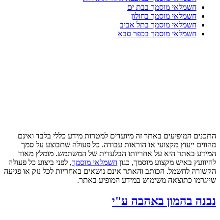
חשמלאי מוסמך בבת ים
חשמלאי מוסמך בחולון
חשמלאי מוסמך בתל אביב
חשמלאי מוסמך בכפר סבא
התכנים המופיעים באתר זה מיועדים למטרות מידע כללי בלבד ואינם
מהווים ייעוץ מקצועי או הוראות עבודה. כל פעולה שתבוצע על סמך
המידע באתר היא על אחריותו הבלעדית של המשתמש. מומלץ מאוד
להיוועץ באיש מקצוע מוסמך, כגון
חשמלאי מוסמך
, לפני ביצוע כל פעולה
הקשורה לחשמל. הכותב והאתר אינם נושאים באחריות לכל נזק או פגיעה
שייגרמו כתוצאה משימוש במידע המופיע באתר.
נבנה בהמון באהבה ע"י