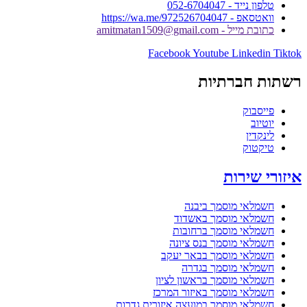
טלפון נייד - 052-6704047
וואטסאפ - https://wa.me/972526704047
כתובת מייל - amitmatan1509@gmail.com
Facebook
Youtube
Linkedin
Tiktok
רשתות חברתיות
פייסבוק
יוטיוב
לינקדין
טיקטוק
איזורי שירות
חשמלאי מוסמך ביבנה
חשמלאי מוסמך באשדוד
חשמלאי מוסמך ברחובות
חשמלאי מוסמך בנס ציונה
חשמלאי מוסמך בבאר יעקב
חשמלאי מוסמך בגדרה
חשמלאי מוסמך בראשון לציון
חשמלאי מוסמך באיזור המרכז
חשמלאי מוסמך במועצה איזורית גדרות