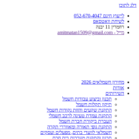
דלג לתוכן
לייעוץ חינם 052-670-4047
לשיחת וואטסאפ
רוזמרין 11 יבנה
מייל - amitmatan1509@gmail.com
מחירון חשמלאים 2026
אודות
השירותים
תכנון וביצוע עבודות חשמל
תיקון תקלות חשמל
התקנת שקעים והזזת נקודות חשמל
התקנת עמדת טעינה לרכב חשמלי
העברת ביקורת חברת חשמל
התקנת גופי תאורה ומאווררי תקרה
חשמלאי לוועדי בתים, מפעלים ועסקים
תכנון והתקנת מערכות בית חכם