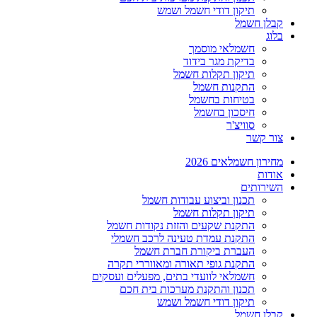
תיקון דודי חשמל ושמש
קבלן חשמל
בלוג
חשמלאי מוסמך
בדיקת מגר בידוד
תיקון תקלות חשמל
התקנות חשמל
בטיחות בחשמל
חיסכון בחשמל
סוויצ'ר
צור קשר
מחירון חשמלאים 2026
אודות
השירותים
תכנון וביצוע עבודות חשמל
תיקון תקלות חשמל
התקנת שקעים והזזת נקודות חשמל
התקנת עמדת טעינה לרכב חשמלי
העברת ביקורת חברת חשמל
התקנת גופי תאורה ומאווררי תקרה
חשמלאי לוועדי בתים, מפעלים ועסקים
תכנון והתקנת מערכות בית חכם
תיקון דודי חשמל ושמש
קבלן חשמל