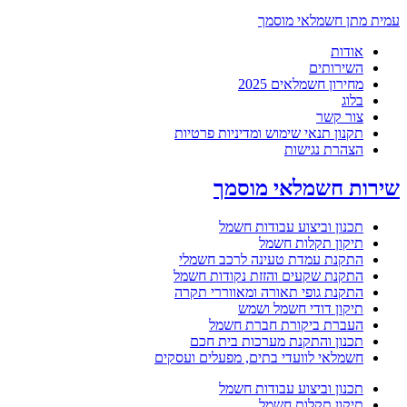
עמית מתן חשמלאי מוסמך
אודות
השירותים
מחירון חשמלאים 2025
בלוג
צור קשר
תקנון תנאי שימוש ומדיניות פרטיות
הצהרת נגישות
שירות חשמלאי מוסמך
תכנון וביצוע עבודות חשמל
תיקון תקלות חשמל
התקנת עמדת טעינה לרכב חשמלי
התקנת שקעים והזזת נקודות חשמל
התקנת גופי תאורה ומאווררי תקרה
תיקון דודי חשמל ושמש
העברת ביקורת חברת חשמל
תכנון והתקנת מערכות בית חכם
חשמלאי לוועדי בתים, מפעלים ועסקים
תכנון וביצוע עבודות חשמל
תיקון תקלות חשמל