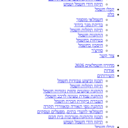
תיקון דודי חשמל ושמש
קבלן חשמל
בלוג
חשמלאי מוסמך
בדיקת מגר בידוד
תיקון תקלות חשמל
התקנות חשמל
בטיחות בחשמל
חיסכון בחשמל
סוויצ'ר
צור קשר
מחירון חשמלאים 2026
אודות
השירותים
תכנון וביצוע עבודות חשמל
תיקון תקלות חשמל
התקנת שקעים והזזת נקודות חשמל
התקנת עמדת טעינה לרכב חשמלי
העברת ביקורת חברת חשמל
התקנת גופי תאורה ומאווררי תקרה
חשמלאי לוועדי בתים, מפעלים ועסקים
תכנון והתקנת מערכות בית חכם
תיקון דודי חשמל ושמש
קבלן חשמל