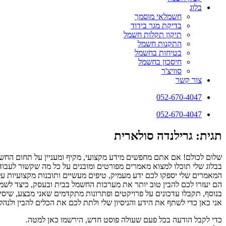
בלוג
חשמלאי מוסמך
בדיקת מגר בידוד
תיקון תקלות חשמל
התקנות חשמל
בטיחות בחשמל
חיסכון בחשמל
סוויצ'ר
צור קשר
052-670-4047
052-670-4047
תגית: גרילנדה סולארית
שלום לכולם! אם אתם מחפשים מידע מקצועי, מקיף ומעניין על תחום החשמ
בבלוג שלי תוכלו למצוא מאמרים מפורטים ומובנים על כל מה שקשור לעבודו
המאמרים שלי יספקו לכם ידע מעמיק, טיפים מעשיים ותובנות מקצועיות ע
הם יעזרו לכם להבין טוב יותר את מערכות החשמל בבית ובעסק, כיצד לשמור 
בנוסף, תקבלו עדכונים על פרויקטים ופתרונות מתקדמים שאני מבצע, שיסי
אני כאן כדי לשתף את הידע והניסיון שלי ולתת לכם את הכלים להבין ולנ
כדי לקבל הודעה בכל פעם שעולה פוסט חדש, הירשמו כאן למטה.