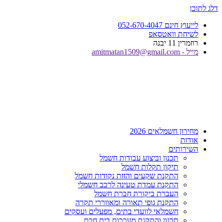
דלג לתוכן
לייעוץ חינם 052-670-4047
לשיחת וואטסאפ
רוזמרין 11 יבנה
מייל - amitmatan1509@gmail.com
מחירון חשמלאים 2026
אודות
השירותים
תכנון וביצוע עבודות חשמל
תיקון תקלות חשמל
התקנת שקעים והזזת נקודות חשמל
התקנת עמדת טעינה לרכב חשמלי
העברת ביקורת חברת חשמל
התקנת גופי תאורה ומאווררי תקרה
חשמלאי לוועדי בתים, מפעלים ועסקים
תכנון והתקנת מערכות בית חכם