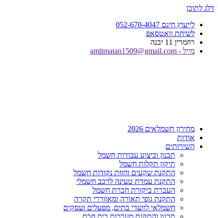
דלג לתוכן
לייעוץ חינם 052-670-4047
לשיחת וואטסאפ
רוזמרין 11 יבנה
מייל - amitmatan1509@gmail.com
מחירון חשמלאים 2026
אודות
השירותים
תכנון וביצוע עבודות חשמל
תיקון תקלות חשמל
התקנת שקעים והזזת נקודות חשמל
התקנת עמדת טעינה לרכב חשמלי
העברת ביקורת חברת חשמל
התקנת גופי תאורה ומאווררי תקרה
חשמלאי לוועדי בתים, מפעלים ועסקים
תכנון והתקנת מערכות בית חכם