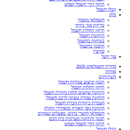
תיקון דודי חשמל ושמש
קבלן חשמל
בלוג
חשמלאי מוסמך
בדיקת מגר בידוד
תיקון תקלות חשמל
התקנות חשמל
בטיחות בחשמל
חיסכון בחשמל
סוויצ'ר
צור קשר
מחירון חשמלאים 2026
אודות
השירותים
תכנון וביצוע עבודות חשמל
תיקון תקלות חשמל
התקנת שקעים והזזת נקודות חשמל
התקנת עמדת טעינה לרכב חשמלי
העברת ביקורת חברת חשמל
התקנת גופי תאורה ומאווררי תקרה
חשמלאי לוועדי בתים, מפעלים ועסקים
תכנון והתקנת מערכות בית חכם
תיקון דודי חשמל ושמש
קבלן חשמל