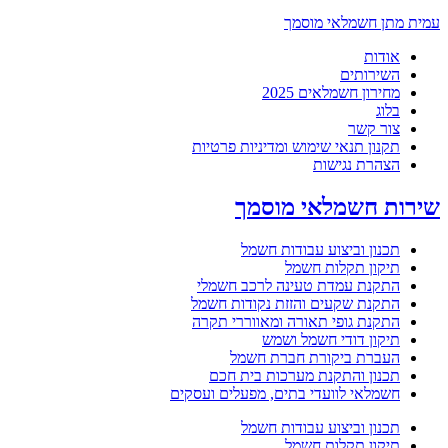
עמית מתן חשמלאי מוסמך
אודות
השירותים
מחירון חשמלאים 2025
בלוג
צור קשר
תקנון תנאי שימוש ומדיניות פרטיות
הצהרת נגישות
שירות חשמלאי מוסמך
תכנון וביצוע עבודות חשמל
תיקון תקלות חשמל
התקנת עמדת טעינה לרכב חשמלי
התקנת שקעים והזזת נקודות חשמל
התקנת גופי תאורה ומאווררי תקרה
תיקון דודי חשמל ושמש
העברת ביקורת חברת חשמל
תכנון והתקנת מערכות בית חכם
חשמלאי לוועדי בתים, מפעלים ועסקים
תכנון וביצוע עבודות חשמל
תיקון תקלות חשמל