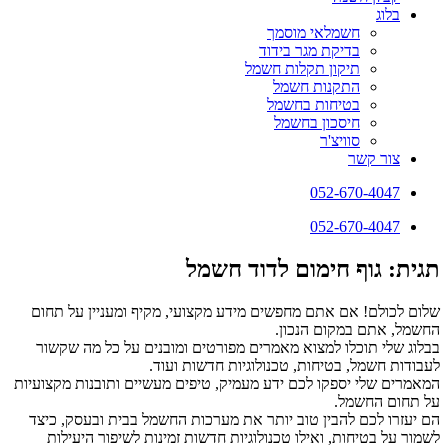
בלוג
חשמלאי מוסמך
בדיקת מגר בידוד
תיקון תקלות חשמל
התקנות חשמל
בטיחות בחשמל
חיסכון בחשמל
סוויצ'ר
צור קשר
052-670-4047
052-670-4047
תגית: גוף חימום לדוד חשמל
שלום לכולם! אם אתם מחפשים מידע מקצועי, מקיף ומעניין על תחום
החשמל, אתם במקום הנכון.
בבלוג שלי תוכלו למצוא מאמרים מפורטים ומובנים על כל מה שקשור
לעבודות חשמל, בטיחות, טכנולוגיות חדשות ועוד.
המאמרים שלי יספקו לכם ידע מעמיק, טיפים מעשיים ותובנות מקצועיות
על תחום החשמל.
הם יעזרו לכם להבין טוב יותר את מערכות החשמל בבית ובעסק, כיצד
לשמור על בטיחות, ואילו טכנולוגיות חדשות זמינות לשיפור היעילות