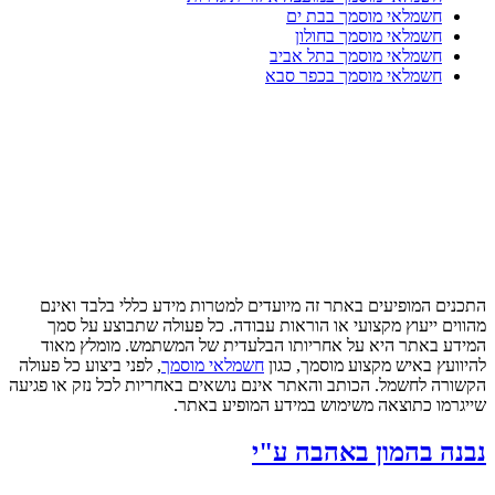
חשמלאי מוסמך בבת ים
חשמלאי מוסמך בחולון
חשמלאי מוסמך בתל אביב
חשמלאי מוסמך בכפר סבא
התכנים המופיעים באתר זה מיועדים למטרות מידע כללי בלבד ואינם
מהווים ייעוץ מקצועי או הוראות עבודה. כל פעולה שתבוצע על סמך
המידע באתר היא על אחריותו הבלעדית של המשתמש. מומלץ מאוד
להיוועץ באיש מקצוע מוסמך, כגון
חשמלאי מוסמך
, לפני ביצוע כל פעולה
הקשורה לחשמל. הכותב והאתר אינם נושאים באחריות לכל נזק או פגיעה
שייגרמו כתוצאה משימוש במידע המופיע באתר.
נבנה בהמון באהבה ע"י