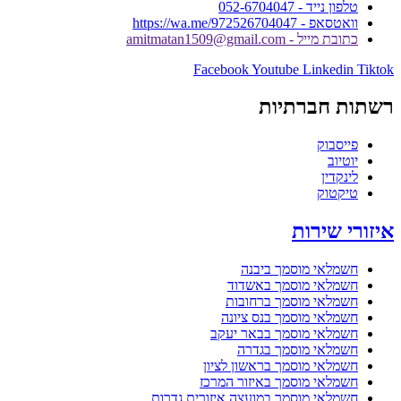
טלפון נייד - 052-6704047
וואטסאפ - https://wa.me/972526704047
כתובת מייל - amitmatan1509@gmail.com
Facebook
Youtube
Linkedin
Tiktok
רשתות חברתיות
פייסבוק
יוטיוב
לינקדין
טיקטוק
איזורי שירות
חשמלאי מוסמך ביבנה
חשמלאי מוסמך באשדוד
חשמלאי מוסמך ברחובות
חשמלאי מוסמך בנס ציונה
חשמלאי מוסמך בבאר יעקב
חשמלאי מוסמך בגדרה
חשמלאי מוסמך בראשון לציון
חשמלאי מוסמך באיזור המרכז
חשמלאי מוסמך במועצה איזורית גדרות